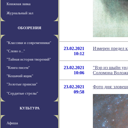
Книжная лавка
Журнальный зал
ОБОЗРЕНИЯ
"Классики и современники"
23.02.2021
Измерен предел к
"Слово о..."
10:12
"Тайная история творений"
23.02.2021
"Вэр из шыйн унд 
"Книга писем"
10:06
Соломона Волож
"Кошачий ящик"
"Золотые прииски"
23.02.2021
Фото дня: зловещ
09:58
"Сердитые стрелы"
КУЛЬТУРА
Афиша