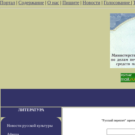
Портал
|
Содержание
|
О нас
|
Пишите
|
Новости
|
Голосование
|
ЛИТЕРАТУРА
"Русский переплет" заре
Новости русской культуры
Афиша