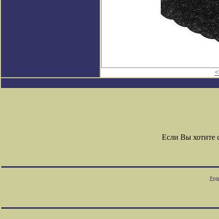
<
Если Вы хотите
Редк