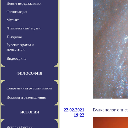
Новые передвжиники
Фотогалерея
Музыка
"Неизвестные" музеи
Риторика
Русские храмы и
монастыри
Видеоархив
ФИЛОСОФИЯ
Современная русская мысль
Искания и размышления
22.02.2021
Вулканолог описа
ИСТОРИЯ
19:22
История России