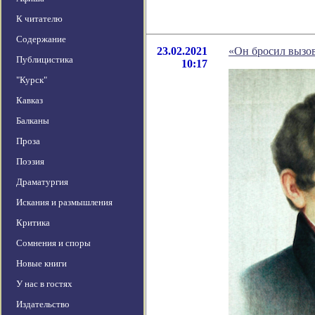
К читателю
Содержание
23.02.2021
«Он бросил вызов
Публицистика
10:17
"Курск"
Кавказ
Балканы
Проза
Поэзия
Драматургия
Искания и размышления
Критика
Сомнения и споры
Новые книги
У нас в гостях
Издательство