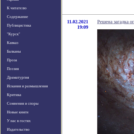
К читателю
Содержание
11.02.2021
Решена загадка о
Публицистика
19:09
"Курск"
Кавказ
Балканы
Проза
Поэзия
Драматургия
Искания и размышления
Критика
Сомнения и споры
Новые книги
У нас в гостях
Издательство