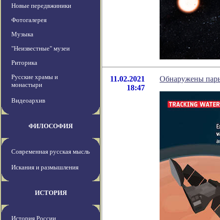
Новые передвжиники
Фотогалерея
Музыка
"Неизвестные" музеи
Риторика
Русские храмы и
11.02.2021
Обнаружены пары
монастыри
18:47
Видеоархив
ФИЛОСОФИЯ
Современная русская мысль
Искания и размышления
ИСТОРИЯ
История России