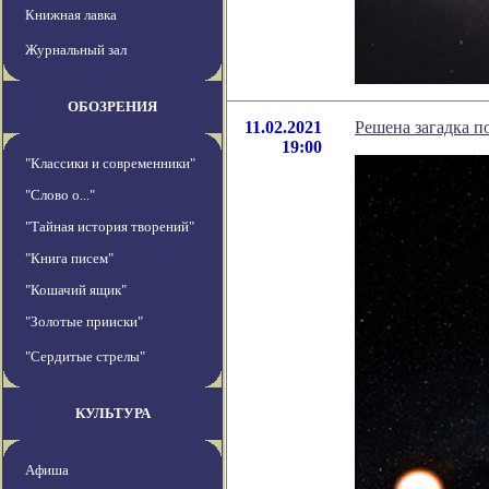
Книжная лавка
Журнальный зал
ОБОЗРЕНИЯ
11.02.2021
Решена загадка п
19:00
"Классики и современники"
"Слово о..."
"Тайная история творений"
"Книга писем"
"Кошачий ящик"
"Золотые прииски"
"Сердитые стрелы"
КУЛЬТУРА
Афиша