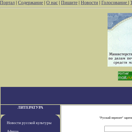
Портал
|
Содержание
|
О нас
|
Пишите
|
Новости
|
Голосование
|
ЛИТЕРАТУРА
"Русский переплет" заре
Новости русской культуры
Афиша