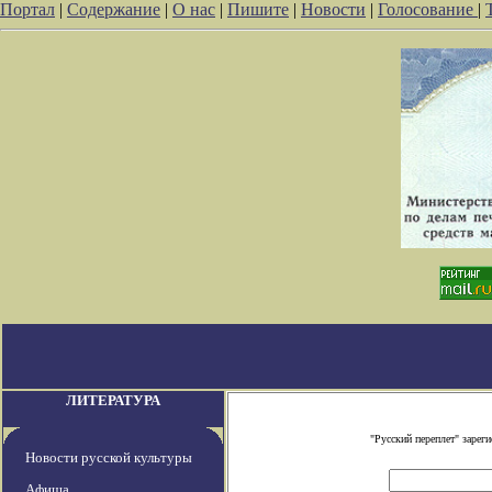
Портал
|
Содержание
|
О нас
|
Пишите
|
Новости
|
Голосование
|
ЛИТЕРАТУРА
"Русский переплет" заре
Новости русской культуры
Афиша