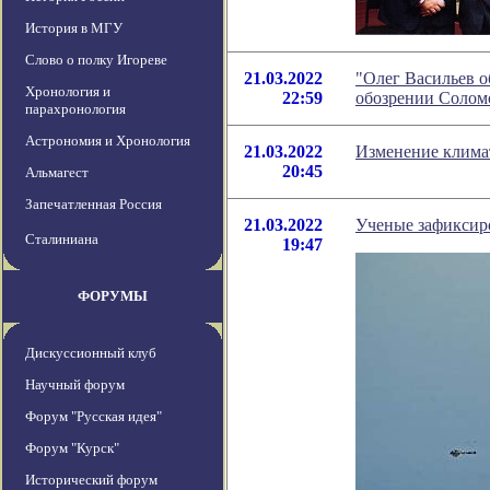
История в МГУ
Слово о полку Игореве
21.03.2022
"Олег Васильев о
Хронология и
22:59
обозрении Солом
парахронология
Астрономия и Хронология
21.03.2022
Изменение клима
20:45
Альмагест
Запечатленная Россия
21.03.2022
Ученые зафиксир
Сталиниана
19:47
ФОРУМЫ
Дискуссионный клуб
Научный форум
Форум "Русская идея"
Форум "Курск"
Исторический форум