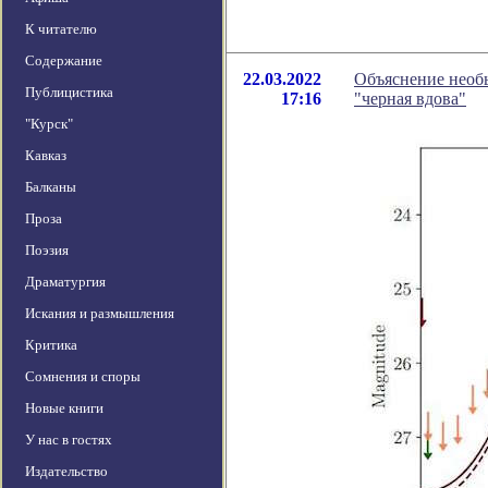
К читателю
Содержание
22.03.2022
Объяснение необ
Публицистика
17:16
"черная вдова"
"Курск"
Кавказ
Балканы
Проза
Поэзия
Драматургия
Искания и размышления
Критика
Сомнения и споры
Новые книги
У нас в гостях
Издательство