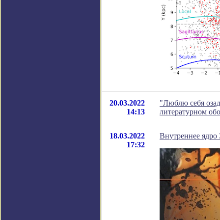
20.03.2022
"Люблю себя озад
14:13
литературном об
18.03.2022
Внутреннее ядро 
17:32