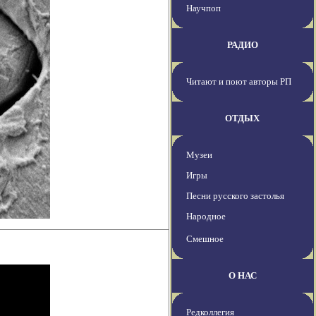
Научпоп
РАДИО
Читают и поют авторы РП
ОТДЫХ
Музеи
Игры
Песни русского застолья
Народное
Смешное
О НАС
Редколлегия