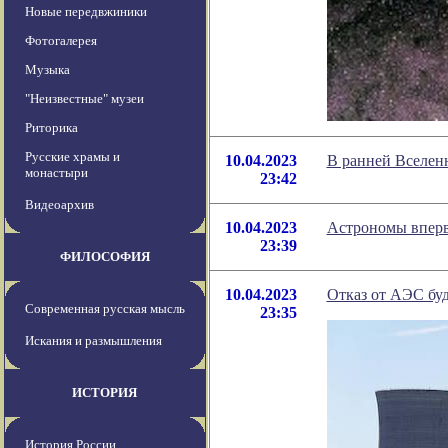
Новые передвжиники
Фотогалерея
Музыка
"Неизвестные" музеи
Риторика
Русские храмы и
10.04.2023
В ранней Вселенн
монастыри
23:42
Видеоархив
10.04.2023
Астрономы вперв
23:39
ФИЛОСОФИЯ
10.04.2023
Отказ от АЭС бу
Современная русская мысль
23:35
Искания и размышления
ИСТОРИЯ
История России