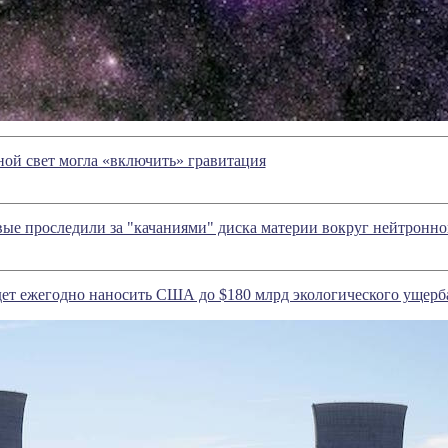
ой свет могла «включить» гравитация
ые проследили за "качаниями" диска материи вокруг нейтронно
дет ежегодно наносить США до $180 млрд экологического ущерб