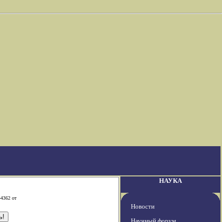
НАУКА
-4362 от
Новости
Научный форум