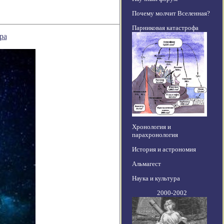
Почему молчит Вселенная?
Парниковая катастрофа
ра
Хронология и
парахронология
История и астрономия
Альмагест
Наука и культура
2000-2002