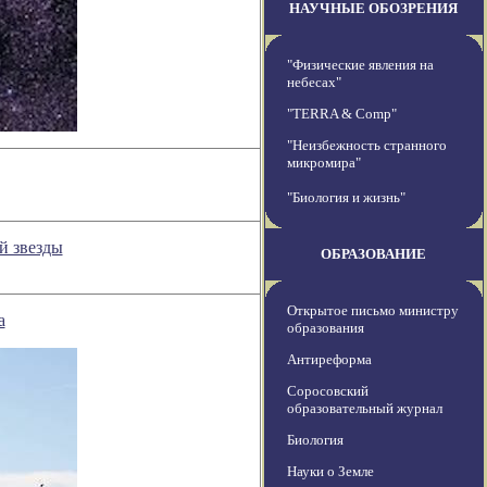
НАУЧНЫЕ ОБОЗРЕНИЯ
"Физические явления на
небесах"
"TERRA & Comp"
"Неизбежность странного
микромира"
"Биология и жизнь"
й звезды
ОБРАЗОВАНИЕ
Открытое письмо министру
а
образования
Антиреформа
Соросовский
образовательный журнал
Биология
Науки о Земле