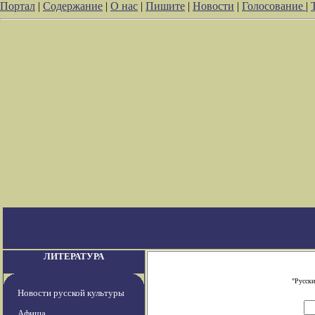
Портал
|
Содержание
|
О нас
|
Пишите
|
Новости
|
Голосование
|
ЛИТЕРАТУРА
"Русски
Новости русской культуры
Афиша