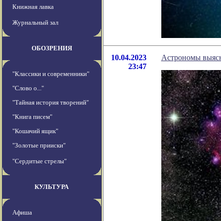
Книжная лавка
Журнальный зал
ОБОЗРЕНИЯ
10.04.2023
Астрономы выясн
23:47
"Классики и современники"
"Слово о..."
"Тайная история творений"
"Книга писем"
"Кошачий ящик"
"Золотые прииски"
"Сердитые стрелы"
КУЛЬТУРА
Афиша