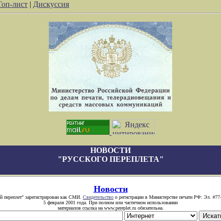
Топ-лист
|
Дискуссия
НОВОСТИ
"РУССКОГО ПЕРЕПЛЕТА"
Новости
й переплет" зарегистрирован как СМИ.
Свидетельство
о регистрации в Министерстве печати РФ: Эл. #77
5 февраля 2001 года. При полном или частичном использовании
материалов ссылка на www.pereplet.ru обязательна.