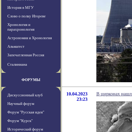
История в МГУ
Слово о полку Игореве
Хронология и
парахронология
Астрономия и Хронология
Альмагест
Запечатленная Россия
Сталиниана
ФОРУМЫ
10.04.2023
В цирконах нашл
Дискуссионный клуб
23:23
Научный форум
Форум "Русская идея"
Форум "Курск"
Исторический форум