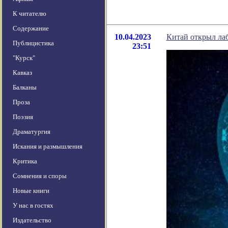
К читателю
Содержание
10.04.2023
Китай открыл лаб
Публицистика
23:51
"Курск"
Кавказ
Балканы
Проза
Поэзия
Драматургия
Искания и размышления
Критика
Сомнения и споры
Новые книги
У нас в гостях
Издательство