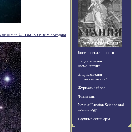
слишком близко к своим звездам
Космические новости
Энциклопедия
космонавтика
Энциклопедия
"Естествознание"
Журнальный зал
Физматлит
News of Russian Science and
Technology
Научные семинары