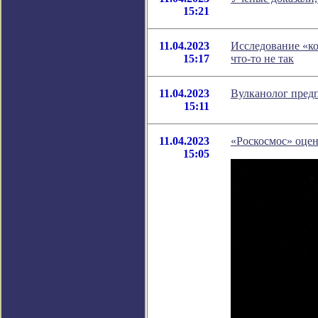
15:21
11.04.2023
Исследование «ко
15:17
что-то не так
11.04.2023
Вулканолог предп
15:11
11.04.2023
«Роскосмос» оцен
15:05