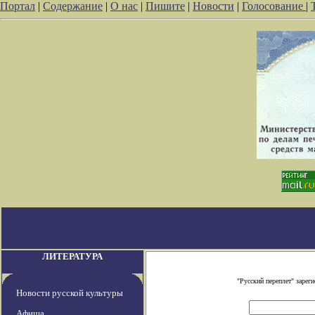
Портал
|
Содержание
|
О нас
|
Пишите
|
Новости
|
Голосование
|
ЛИТЕРАТУРА
"Русский переплет" заре
Новости русской культуры
Афиша