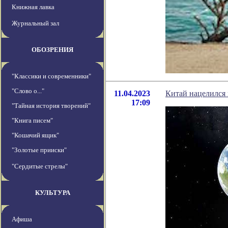
Книжная лавка
Журнальный зал
ОБОЗРЕНИЯ
"Классики и современники"
"Слово о..."
11.04.2023
Китай нацелился 
17:09
"Тайная история творений"
"Книга писем"
"Кошачий ящик"
"Золотые прииски"
"Сердитые стрелы"
КУЛЬТУРА
Афиша