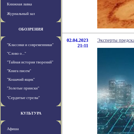
Книжная лавка
Журнальный зал
ОБОЗРЕНИЯ
02.04.2023
Эксперты предска
"Классики и современники"
21:11
"Слово о..."
"Тайная история творений"
"Книга писем"
"Кошачий ящик"
"Золотые прииски"
"Сердитые стрелы"
КУЛЬТУРА
Афиша