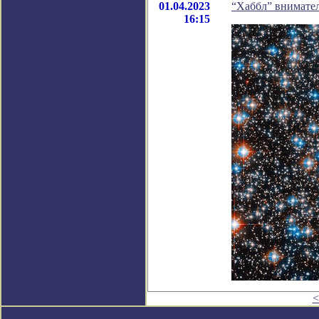
01.04.2023
“Хаббл” внимател
16:15
<