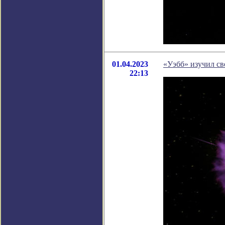
01.04.2023
«Уэбб» изучил св
22:13