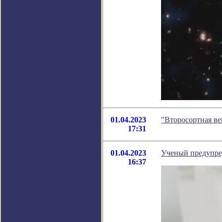
01.04.2023
"Второсортная ве
17:31
01.04.2023
Ученый предупред
16:37