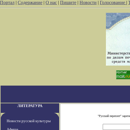
Портал
|
Содержание
|
О нас
|
Пишите
|
Новости
|
Голосование
|
ЛИТЕРАТУРА
"Русский переплет" заре
Новости русской культуры
Афиша