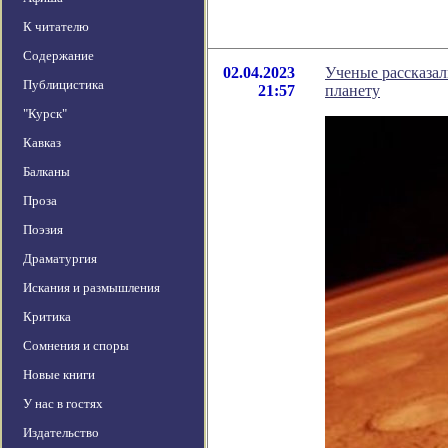
К читателю
Содержание
02.04.2023
Ученые рассказал
Публицистика
21:57
планету
"Курск"
Кавказ
Балканы
Проза
Поэзия
Драматургия
Искания и размышления
Критика
Сомнения и споры
Новые книги
У нас в гостях
Издательство