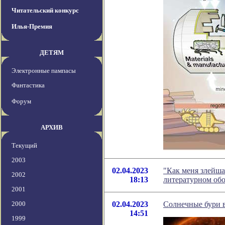
Читательский конкурс
Илья-Премия
ДЕТЯМ
Электронные пампасы
Фантастика
Форум
АРХИВ
Текущий
2003
02.04.2023
"Как меня злейша
2002
18:13
литературном об
2001
2000
02.04.2023
Солнечные бури в
14:51
1999