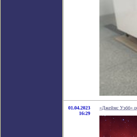
01.04.2023
«Джеймс Уэбб» о
16:29