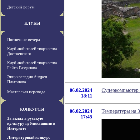
Детский форум
КЛУБЫ
Пятничные вечера
Клуб любителей творчества
Достоевского
Клуб любителей творчества
Гайто Газданова
Энциклопедия Андрея
Платонова
06.02.2024
Суперкомпьютер 
Мастерская перевода
18:11
КОНКУРСЫ
06.02.2024
Температуры на З
17:45
За вклад в русскую
культуру публикациями в
Интернете
Литературный конкурс