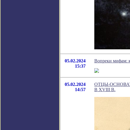
05.02.2024
Вопреки мифам: к
15:37
05.02.2024
ОТЦЫ-ОСНОВАТ
14:57
В XVIII В.