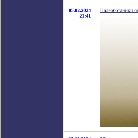
05.02.2024
Палеоботаники оп
21:41