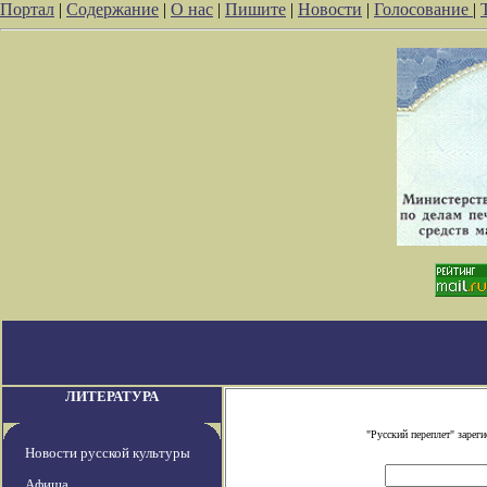
Портал
|
Содержание
|
О нас
|
Пишите
|
Новости
|
Голосование
|
ЛИТЕРАТУРА
"Русский переплет" заре
Новости русской культуры
Афиша