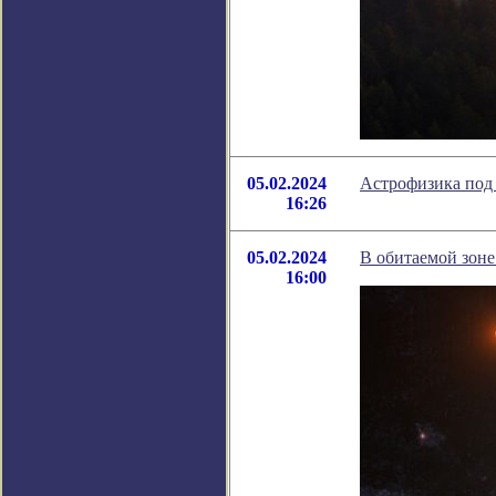
05.02.2024
Астрофизика под 
16:26
05.02.2024
В обитаемой зоне
16:00