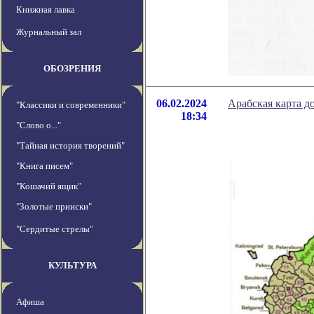
Книжная лавка
Журнальный зал
ОБОЗРЕНИЯ
06.02.2024
Арабская карта д
"Классики и современники"
18:34
"Слово о..."
"Тайная история творений"
"Книга писем"
"Кошачий ящик"
"Золотые прииски"
"Сердитые стрелы"
КУЛЬТУРА
Афиша