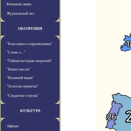
Книжная лавка
Журнальный зал
ОБОЗРЕНИЯ
"Классики и современники"
"Слово о..."
"Тайная история творений"
"Книга писем"
"Кошачий ящик"
"Золотые прииски"
"Сердитые стрелы"
КУЛЬТУРА
Афиша