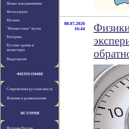
Новые передвжиники
Фотогалерея
Музыка
08.07.2026
Физики
"Неизвестные" музеи
16:44
экспер
Риторика
Русские храмы и
обратн
монастыри
Видеоархив
ФИЛОСОФИЯ
Современная русская мысль
Искания и размышления
ИСТОРИЯ
История России