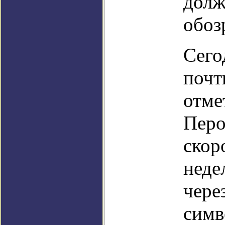
долж
обоз
Сего
почт
отме
Перо
скор
неде
чере
симв