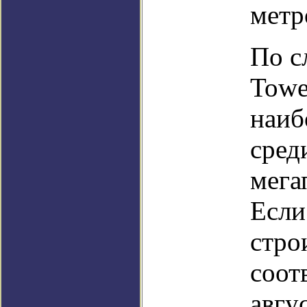
метр
По с
Towe
наиб
сред
мега
Если
стро
соот
авгу