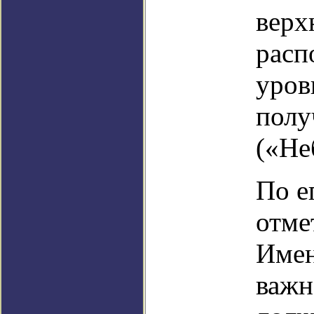
верх
расп
уров
полу
(«Не
По е
отме
Имен
важн