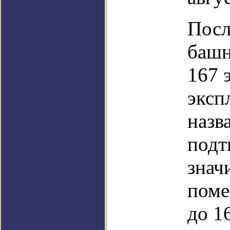
Посл
башн
167 
эксп
назв
подт
знач
поме
до 1