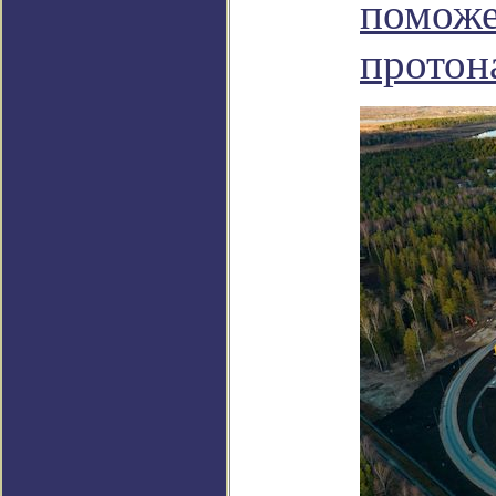
поможе
протон