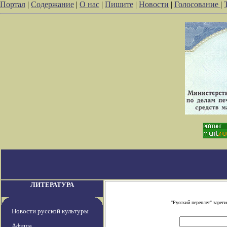
Портал
|
Содержание
|
О нас
|
Пишите
|
Новости
|
Голосование
|
ЛИТЕРАТУРА
"Русский переплет" заре
Новости русской культуры
Афиша