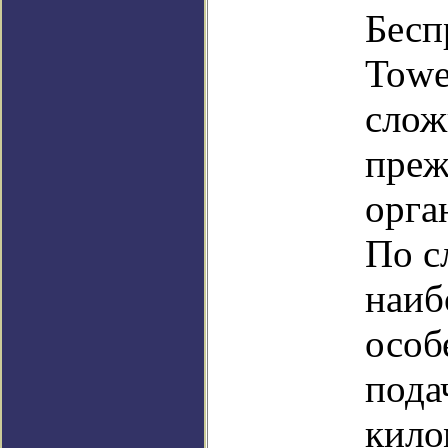
Бесп
Towe
слож
преж
орга
По с
наиб
особ
пода
кило