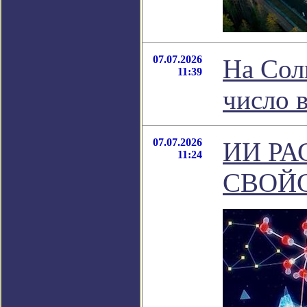
07.07.2026
На Сол
11:39
число 
07.07.2026
ИИ Р
11:24
СВОЙ