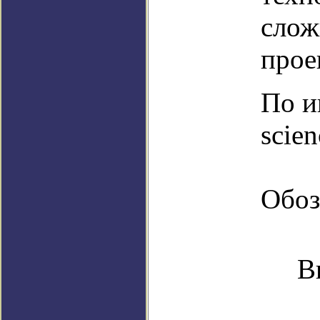
слож
прое
По и
scie
Обоз
В