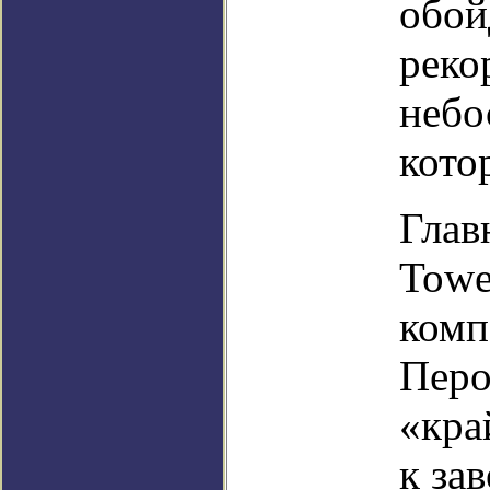
обой
реко
небо
кото
Глав
Towe
комп
Перо
«кра
к за