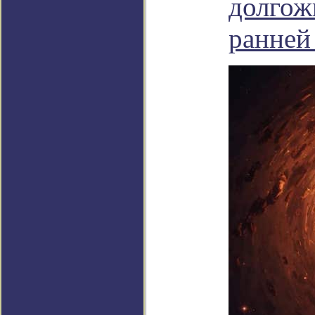
долгож
ранней