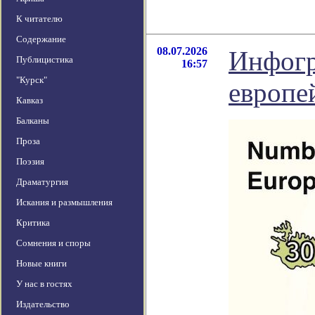
К читателю
Содержание
08.07.2026
Инфогр
Публицистика
16:57
"Курск"
европе
Кавказ
Балканы
Проза
Поэзия
Драматургия
Искания и размышления
Критика
Сомнения и споры
Новые книги
У нас в гостях
Издательство