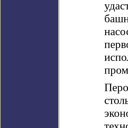
удас
башн
насо
перв
испо
пром
Перо
стол
экон
техн