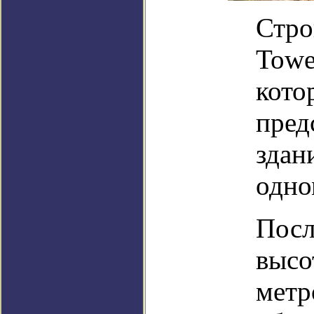
Стро
Towe
кото
пред
здан
одно
Посл
высо
метр