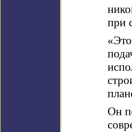
нико
при 
«Это
пода
испо
стро
план
Он п
совр