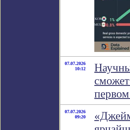
07.07.2026
Научны
10:12
сможет
первом
07.07.2026
«Джейм
09:20
ярчайш