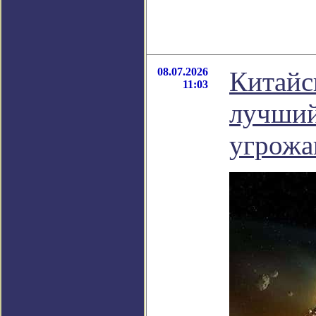
08.07.2026
Китайс
11:03
лучший
угрожа