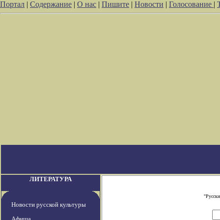
Портал
|
Содержание
|
О нас
|
Пишите
|
Новости
|
Голосование
|
ЛИТЕРАТУРА
"Русски
Новости русской культуры
Афиша