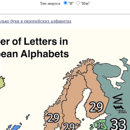
Тип запроса:
"И"
"Или"
лько букв в европейских алфавитах