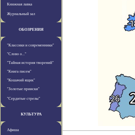
Книжная лавка
Журнальный зал
ОБОЗРЕНИЯ
"Классики и современники"
"Слово о..."
"Тайная история творений"
"Книга писем"
"Кошачий ящик"
"Золотые прииски"
"Сердитые стрелы"
КУЛЬТУРА
Афиша