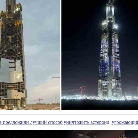
е предложили лучший способ уничтожить астероид, угрожающи