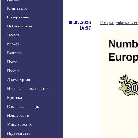
К читателю
Содержание
08.07.2026
Инфографика: ско
Публицистика
16:57
"Курск"
Кавказ
Балканы
Проза
Поэзия
Драматургия
Искания и размышления
Критика
Сомнения и споры
Новые книги
У нас в гостях
Издательство