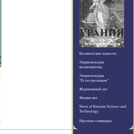
Космические новости
Энциклопедия
космонавтика
Энциклопедия
"Естествознание"
Журнальный зал
Физматлит
News of Russian Science and
Technology
Научные семинары