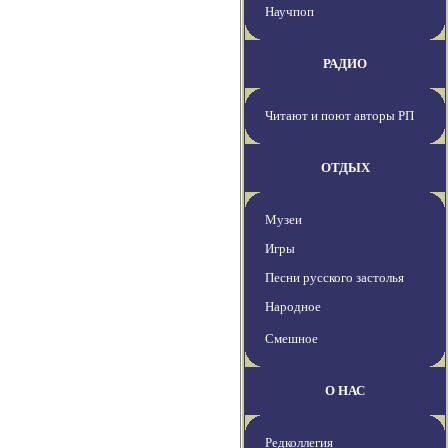
Научпоп
РАДИО
Читают и поют авторы РП
ОТДЫХ
Музеи
Игры
Песни русского застолья
Народное
Смешное
О НАС
Редколлегия