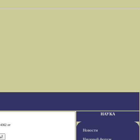
НАУКА
-4362 от
Новости
Научный форум