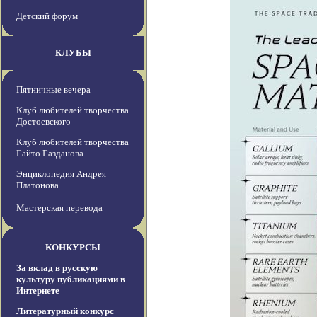
Детский форум
КЛУБЫ
Пятничные вечера
Клуб любителей творчества
Достоевского
Клуб любителей творчества
Гайто Газданова
Энциклопедия Андрея
Платонова
Мастерская перевода
КОНКУРСЫ
За вклад в русскую
культуру публикациями в
Интернете
Литературный конкурс