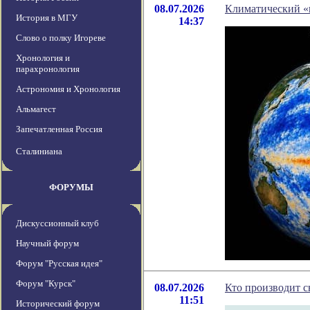
08.07.2026
Климатический «
История в МГУ
14:37
Слово о полку Игореве
Хронология и
парахронология
Астрономия и Хронология
Альмагест
Запечатленная Россия
Сталиниана
ФОРУМЫ
Дискуссионный клуб
Научный форум
Форум "Русская идея"
Форум "Курск"
08.07.2026
Кто производит с
11:51
Исторический форум