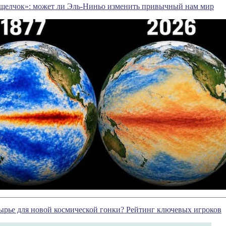
щелчок»: может ли Эль-Ниньо изменить привычный нам мир
ырье для новой космической гонки? Рейтинг ключевых игроков