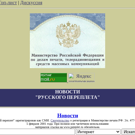
Топ-лист
|
Дискуссия
НОВОСТИ
"РУССКОГО ПЕРЕПЛЕТА"
Новости
й переплет" зарегистрирован как СМИ.
Свидетельство
о регистрации в Министерстве печати РФ: Эл. #77
5 февраля 2001 года. При полном или частичном использовании
материалов ссылка на www.pereplet.ru обязательна.