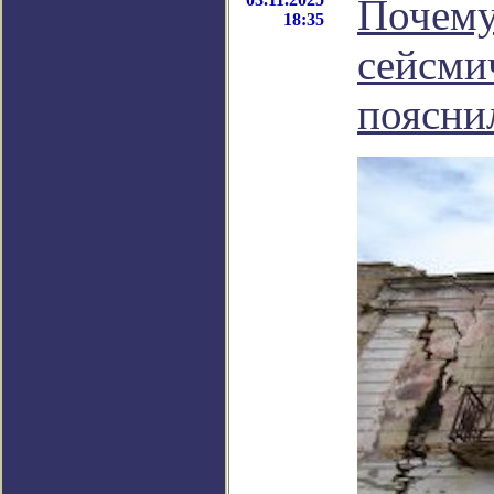
Почему
18:35
сейсми
поясни