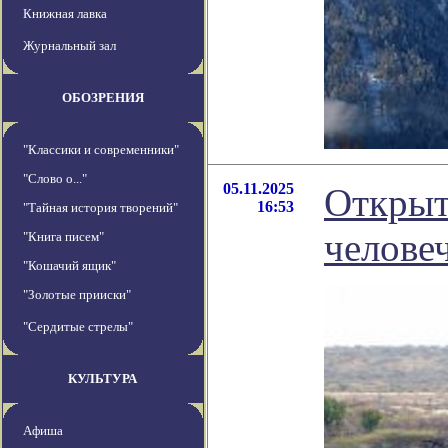
Книжная лавка
Журнальный зал
ОБОЗРЕНИЯ
"Классики и современники"
"Слово о..."
05.11.2025
Открыт
16:53
"Тайная история творений"
челове
"Книга писем"
"Кошачий ящик"
"Золотые прииски"
"Сердитые стрелы"
КУЛЬТУРА
Афиша