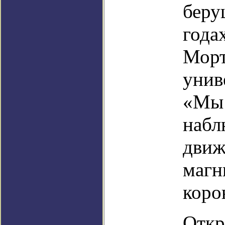
беру
года
Морт
унив
«Мы 
набл
движ
магн
коро
Откр