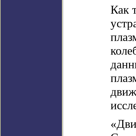
Как 
устр
плаз
коле
данн
плаз
движ
иссл
«Дви