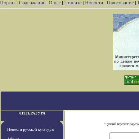
Портал
|
Содержание
|
О нас
|
Пишите
|
Новости
|
Голосование
|
ЛИТЕРАТУРА
"Русский переплет" заре
Новости русской культуры
Афиша