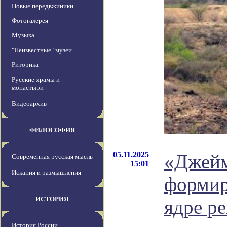
Новые передвжиники
Фотогалерея
Музыка
"Неизвестные" музеи
Риторика
Русские храмы и
монастыри
Видеоархив
ФИЛОСОФИЯ
05.11.2025
«Джейм
Современная русская мысль
15:01
Искания и размышления
формир
ИСТОРИЯ
ядре р
История России