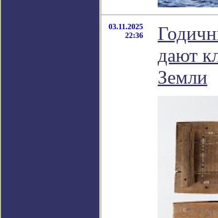
03.11.2025
Годичн
22:36
дают к
Земли