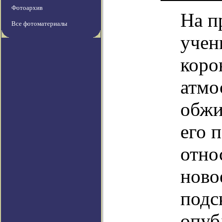
Фотоархив
На п
Все фотоматериалы
учен
коро
атмо
обжи
его 
отно
ново
подс
опуб