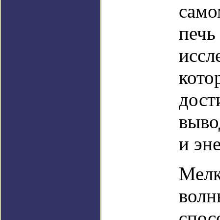
само
печь
иссл
кото
дост
выво
и эн
Мелк
волн
спос