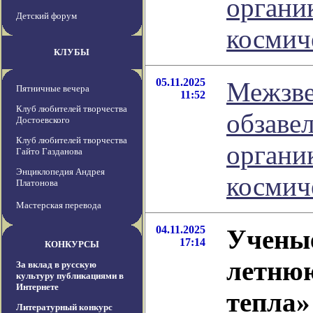
органик
Детский форум
космич
КЛУБЫ
05.11.2025
Межзве
Пятничные вечера
11:52
Клуб любителей творчества
обзавел
Достоевского
Клуб любителей творчества
органик
Гайто Газданова
Энциклопедия Андрея
космич
Платонова
Мастерская перевода
04.11.2025
Ученые
17:14
КОНКУРСЫ
летнюю
За вклад в русскую
культуру публикациями в
Интернете
тепла»
Литературный конкурс