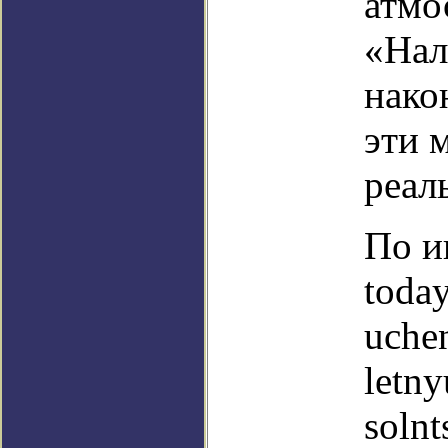
атмо
«Нал
нако
эти 
реал
По и
today
uche
letny
solnt