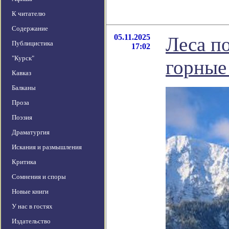
К читателю
Содержание
05.11.2025
Леса п
Публицистика
17:02
"Курск"
горные
Кавказ
Балканы
Проза
Поэзия
Драматургия
Искания и размышления
Критика
Сомнения и споры
Новые книги
У нас в гостях
Издательство