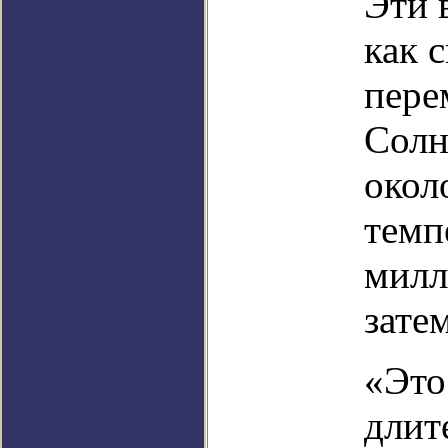
Эти 
как 
пере
Солн
окол
темп
милл
зате
«Это
длит