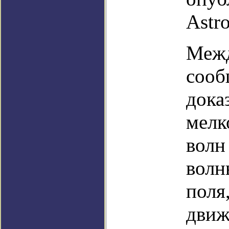
Astr
Межд
сооб
дока
мелк
волн
волн
поля
движ