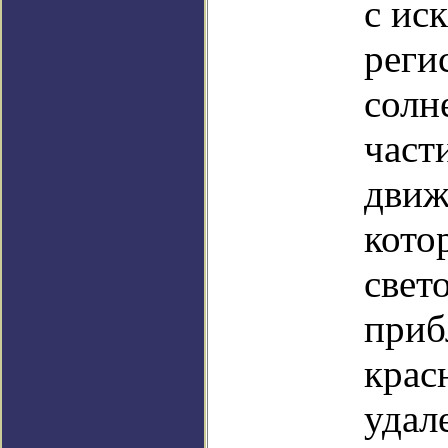
с ис
реги
солн
част
движ
кото
свет
приб
крас
удал