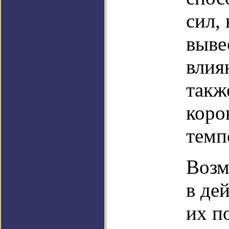
сил,
выве
влия
такж
коро
темп
Возм
в де
их п