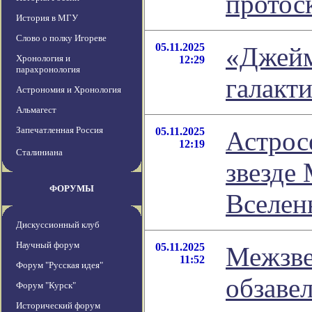
протос
История в МГУ
Слово о полку Игореве
05.11.2025
«Джейм
Хронология и
12:29
парахронология
галакти
Астрономия и Хронология
Альмагест
Запечатленная Россия
05.11.2025
Астрос
12:19
Сталиниана
звезде
ФОРУМЫ
Вселен
Дискуссионный клуб
Научный форум
05.11.2025
Межзве
11:52
Форум "Русская идея"
обзавел
Форум "Курск"
Исторический форум