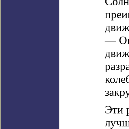
Солн
преи
движ
— Он
движ
разр
коле
закр
Эти 
лучш