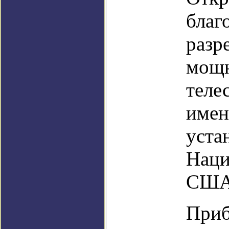
благ
разр
мощн
теле
имен
уста
Наци
США
Приб