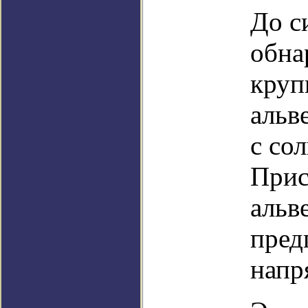
До с
обна
круп
альв
с со
Прис
альв
пред
напр