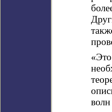
боле
Друг
такж
пров
«Это
необ
теор
опис
волн