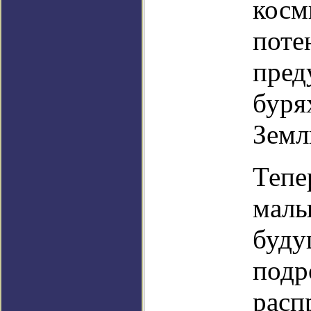
косм
поте
пред
буря
Земл
Тепе
малы
буду
подр
расп