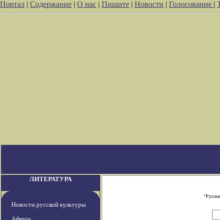
Портал
|
Содержание
|
О нас
|
Пишите
|
Новости
|
Голосование
|
ЛИТЕРАТУРА
"Русски
Новости русской культуры
Афиша