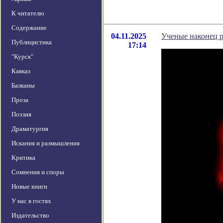
К читателю
Содержание
04.11.2025
Ученые наконец р
Публицистика
17:14
"Курск"
Кавказ
Балканы
Проза
Поэзия
Драматургия
Искания и размышления
Критика
Сомнения и споры
Новые книги
У нас в гостях
Издательство