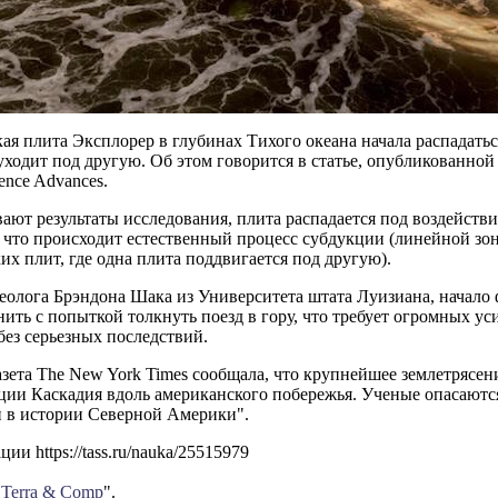
ая плита Эксплорер в глубинах Тихого океана начала распадаться
уходит под другую. Об этом говорится в статье, опубликованно
ence Advances.
ают результаты исследования, плита распадается под воздейств
 что происходит естественный процесс субдукции (линейной зо
их плит, где одна плита поддвигается под другую).
еолога Брэндона Шака из Университета штата Луизиана, начал
ить с попыткой толкнуть поезд в гору, что требует огромных у
без серьезных последствий.
азета The New York Times сообщала, что крупнейшее землетряс
ции Каскадия вдоль американского побережья. Ученые опасаются
й в истории Северной Америки".
и https://tass.ru/nauka/25515979
"
Terra & Comp
".