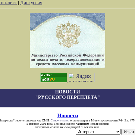
Топ-лист
|
Дискуссия
НОВОСТИ
"РУССКОГО ПЕРЕПЛЕТА"
Новости
й переплет" зарегистрирован как СМИ.
Свидетельство
о регистрации в Министерстве печати РФ: Эл. #77
5 февраля 2001 года. При полном или частичном использовании
материалов ссылка на www.pereplet.ru обязательна.