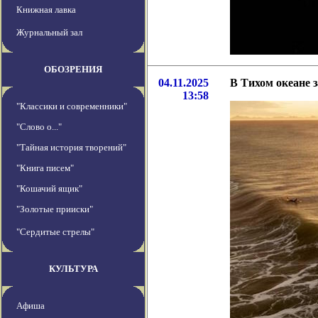
Книжная лавка
Журнальный зал
ОБОЗРЕНИЯ
04.11.2025
В Тихом океане 
13:58
"Классики и современники"
"Слово о..."
"Тайная история творений"
"Книга писем"
"Кошачий ящик"
"Золотые прииски"
"Сердитые стрелы"
КУЛЬТУРА
Афиша