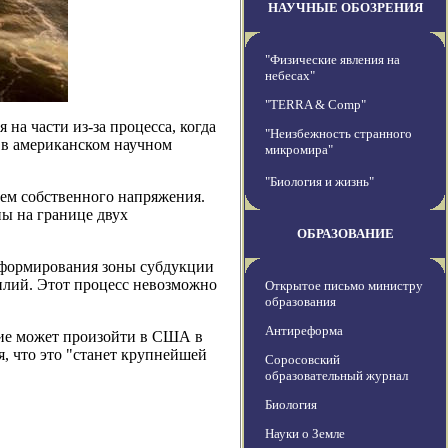
НАУЧНЫЕ ОБОЗРЕНИЯ
"Физические явления на
небесах"
"TERRA & Comp"
 на части из-за процесса, когда
"Неизбежность странного
й в американском научном
микромира"
"Биология и жизнь"
ием собственного напряжения.
ны на границе двух
ОБРАЗОВАНИЕ
о формирования зоны субдукции
силий. Этот процесс невозможно
Открытое письмо министру
образования
Антиреформа
ение может произойти в США в
, что это "станет крупнейшей
Соросовский
образовательный журнал
Биология
Науки о Земле