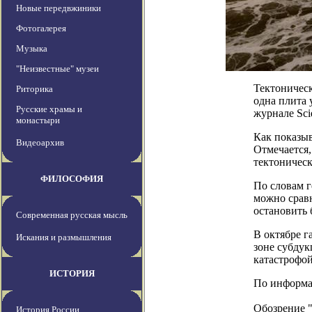
Новые передвжиники
Фотогалерея
Музыка
"Неизвестные" музеи
Тектоническ
Риторика
одна плита 
Русские храмы и
журнале Sci
монастыри
Как показыв
Видеоархив
Отмечается,
тектоническ
ФИЛОСОФИЯ
По словам г
можно сравн
остановить 
Современная русская мысль
В октябре г
Искания и размышления
зоне субдук
катастрофо
ИСТОРИЯ
По информаци
Обозрение 
История России