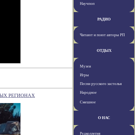
Научпоп
РАДИО
Читают и поют авторы РП
ОТДЫХ
Музеи
Игры
Песни русского застолья
Народное
НЫХ РЕГИОНАХ
Смешное
О НАС
Редколлегия