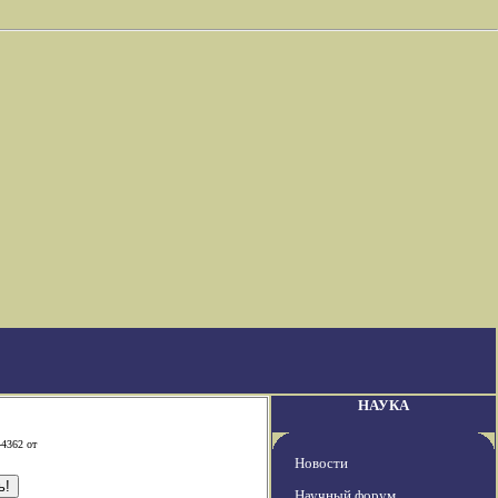
НАУКА
-4362 от
Новости
Научный форум