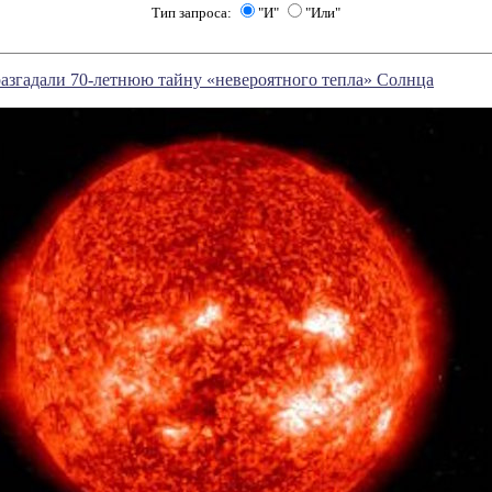
Тип запроса:
"И"
"Или"
азгадали 70-летнюю тайну «невероятного тепла» Солнца