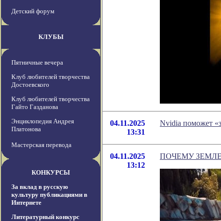
Детский форум
КЛУБЫ
Пятничные вечера
Клуб любителей творчества
Достоевского
Клуб любителей творчества
Гайто Газданова
Энциклопедия Андрея
04.11.2025
Nvidia поможет «
Платонова
13:31
Мастерская перевода
04.11.2025
ПОЧЕМУ ЗЕМЛ
13:12
КОНКУРСЫ
За вклад в русскую
культуру публикациями в
Интернете
Литературный конкурс