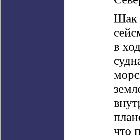
Шак 
сейс
в хо
судн
морс
земл
внут
план
что 