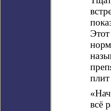
встр
пока
Этот
норм
назы
преп
плит
«Нач
всё р