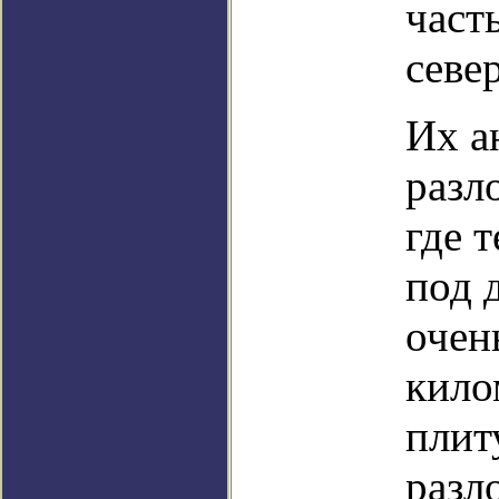
част
севе
Их а
разл
где 
под 
очен
кило
плит
разл