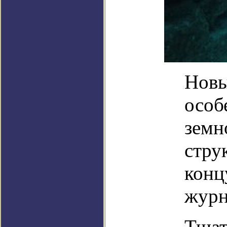
Новы
особ
земн
стру
конц
журн
Тщат