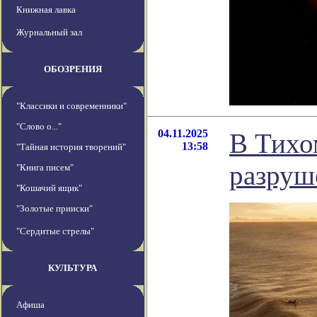
Книжная лавка
Журнальный зал
ОБОЗРЕНИЯ
"Классики и современники"
"Слово о..."
04.11.2025
В Тихо
13:58
"Тайная история творений"
разруш
"Книга писем"
"Кошачий ящик"
"Золотые прииски"
"Сердитые стрелы"
КУЛЬТУРА
Афиша