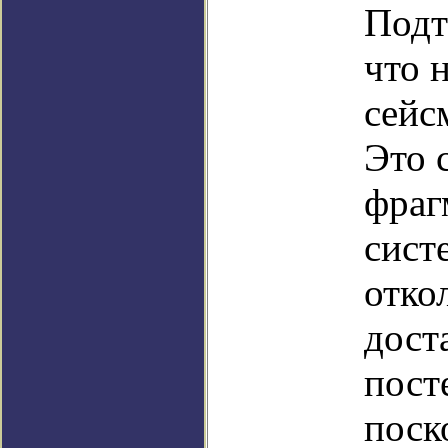
Подт
что 
сейс
Это 
фраг
сист
отко
дост
пост
поск