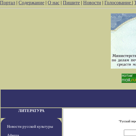
Портал
|
Содержание
|
О нас
|
Пишите
|
Новости
|
Голосование
|
ЛИТЕРАТУРА
"Русский пер
Новости русской культуры
Афиша