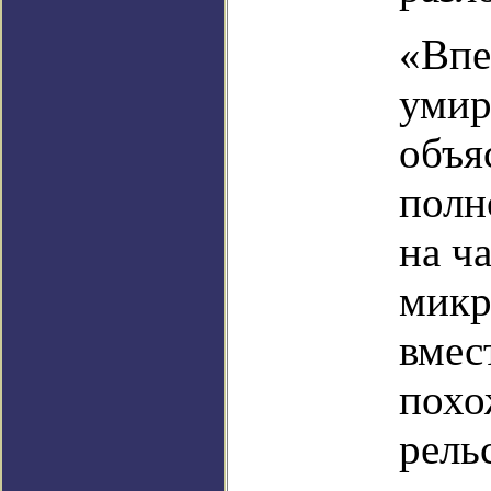
«Впе
умир
объя
полн
на ч
микр
вмес
похо
рель