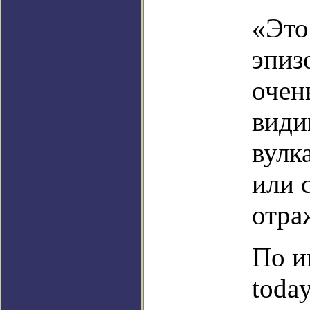
«Это
эпиз
очен
види
вулк
или 
отра
По и
today