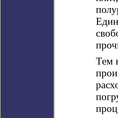
полу
Един
своб
проч
Тем 
прои
расх
погр
проц