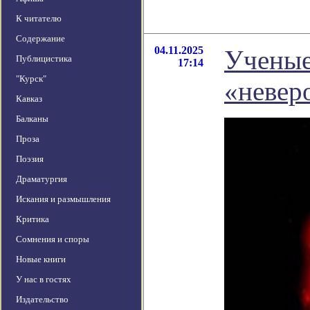
К читателю
Содержание
04.11.2025
Ученые
Публицистика
17:14
"Курск"
«невер
Кавказ
Балканы
Проза
Поэзия
Драматургия
Искания и размышления
Критика
Сомнения и споры
Новые книги
У нас в гостях
Издательство