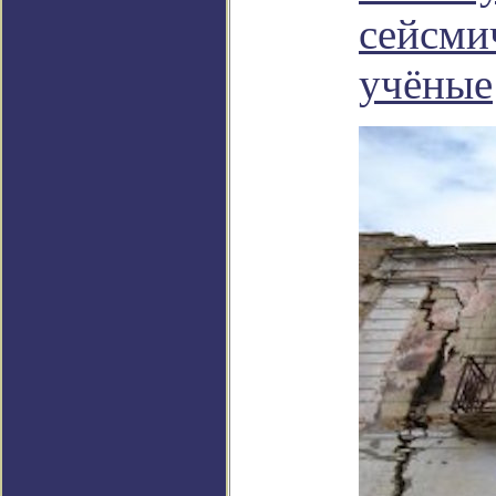
сейсми
учёные