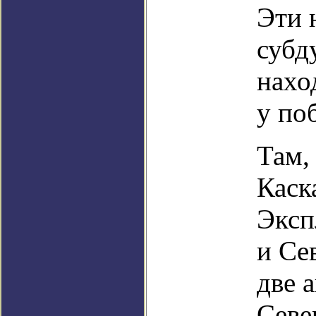
Эти 
субд
нахо
у по
Там,
Каск
Эксп
и Се
две 
Севе