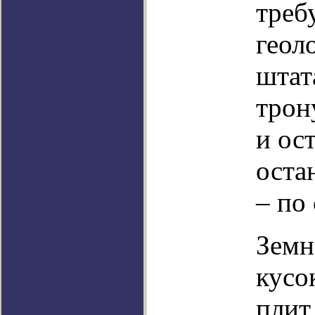
треб
геол
штат
трон
и ос
оста
– по
Земн
кусо
плит