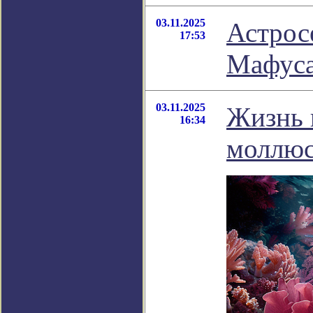
03.11.2025
Астрос
17:53
Мафуса
03.11.2025
Жизнь 
16:34
моллюс