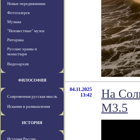
Новые передвжиники
Фотогалерея
Музыка
"Неизвестные" музеи
Риторика
Русские храмы и
монастыри
Видеоархив
ФИЛОСОФИЯ
04.11.2025
На Сол
13:42
Современная русская мысль
M3.5
Искания и размышления
ИСТОРИЯ
История России