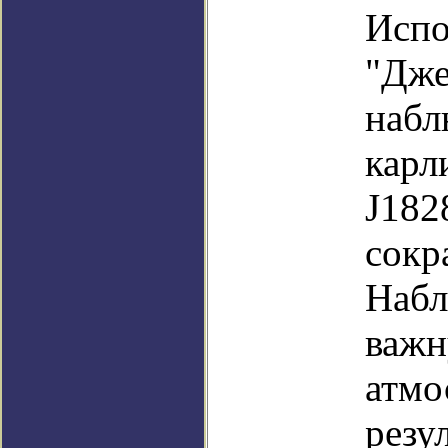
Испо
"Дже
набл
карл
J182
сокр
Набл
важн
атмо
резу