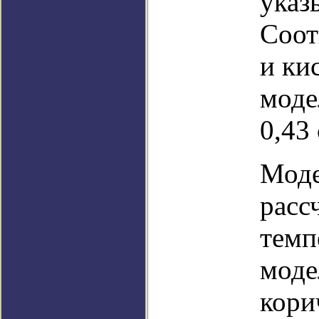
указ
Соот
и ки
моде
0,43
Моде
расс
темп
моде
кори