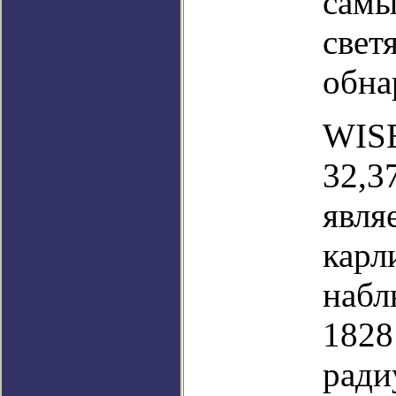
самы
свет
обна
WISE
32,3
явля
карл
набл
1828
ради