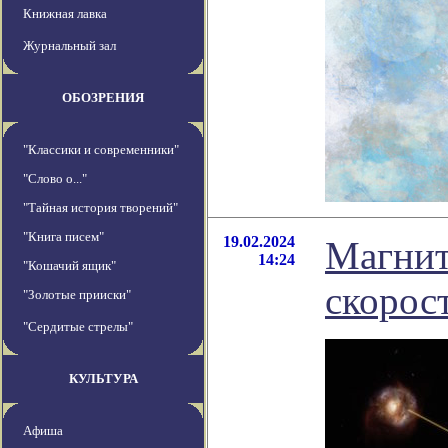
Книжная лавка
Журнальный зал
ОБОЗРЕНИЯ
"Классики и современники"
"Слово о..."
"Тайная история творений"
"Книга писем"
19.02.2024
Магнит
14:24
"Кошачий ящик"
скорос
"Золотые прииски"
"Сердитые стрелы"
КУЛЬТУРА
Афиша