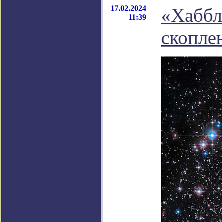
17.02.2024
«Хаббл
11:39
скопле