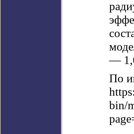
ради
эффе
сост
моде
— 1,
По и
https
bin/
page