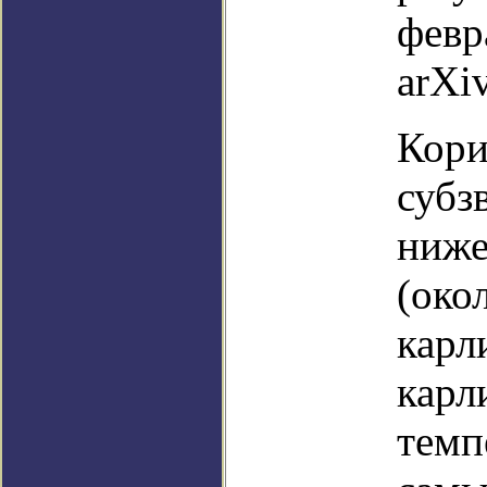
февр
arXiv
Кори
субз
ниже
(око
карл
карл
темп