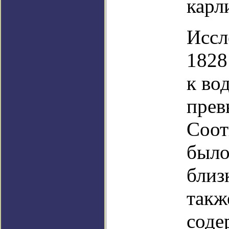
карл
Иссл
1828
к во
прев
Соот
было
близ
такж
соде