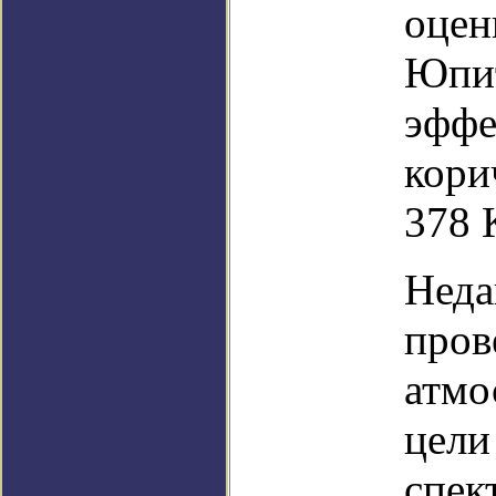
оцен
Юпит
эффе
кори
378 
Неда
пров
атмо
цели
спек