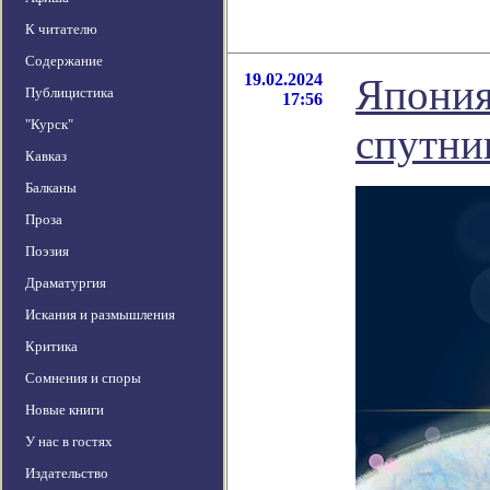
К читателю
Содержание
19.02.2024
Япония
Публицистика
17:56
"Курск"
спутни
Кавказ
Балканы
Проза
Поэзия
Драматургия
Искания и размышления
Критика
Сомнения и споры
Новые книги
У нас в гостях
Издательство