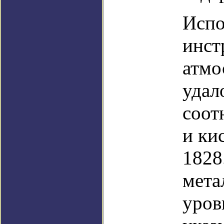
Испо
инст
атмо
удал
соот
и ки
1828
мета
уров