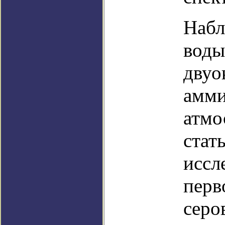
Набл
воды
двуо
амми
атмо
стат
иссл
перв
серо