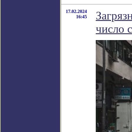
17.02.2024
Загряз
16:45
число 