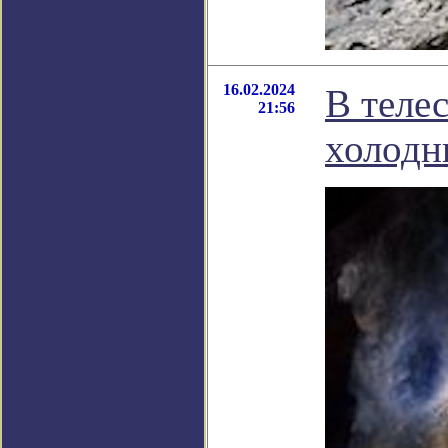
16.02.2024
В теле
21:56
холодн