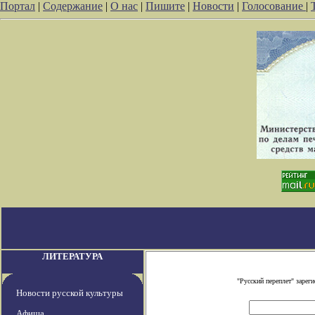
Портал
|
Содержание
|
О нас
|
Пишите
|
Новости
|
Голосование
|
ЛИТЕРАТУРА
"Русский переплет" заре
Новости русской культуры
Афиша