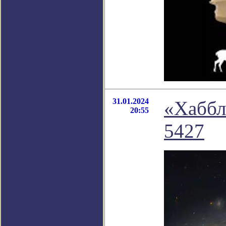
31.01.2024
«Хаббл
20:55
5427