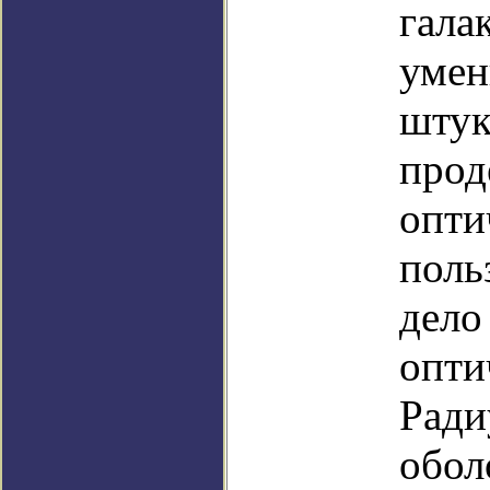
гала
умен
штук
прод
опти
поль
дело
опти
Ради
обол