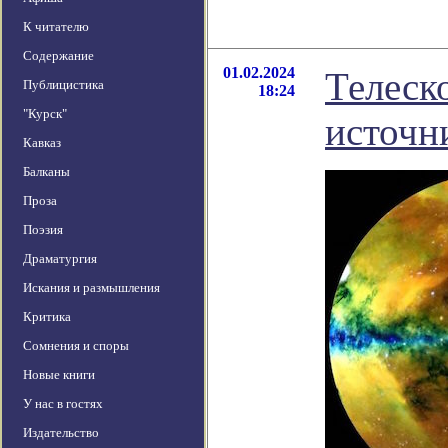
К читателю
Содержание
01.02.2024
Телеск
Публицистика
18:24
"Курск"
источн
Кавказ
Балканы
Проза
Поэзия
Драматургия
Искания и размышления
Критика
Сомнения и споры
Новые книги
У нас в гостях
Издательство