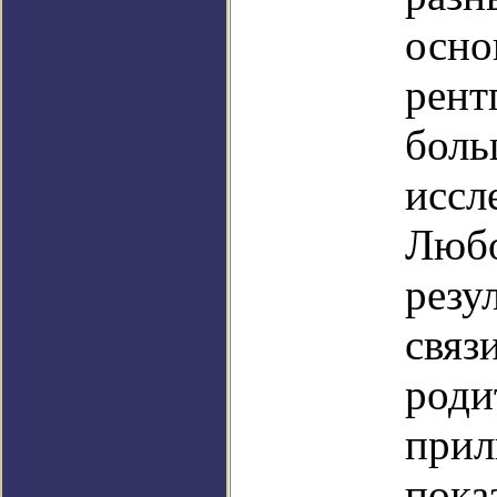
осно
рент
боль
иссл
Любо
резу
связ
роди
прил
пока