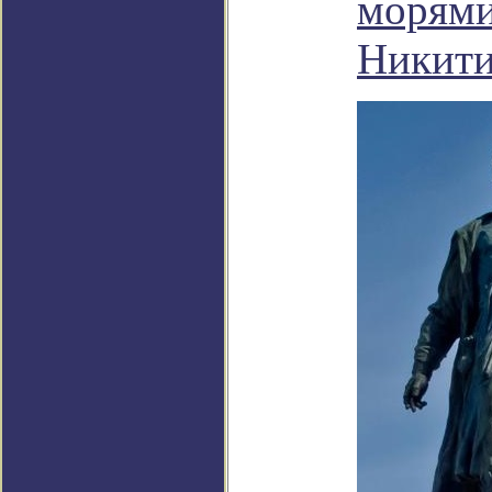
морями
Никити