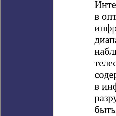
Инте
в оп
инфр
диап
набл
теле
соде
в ин
разр
быть