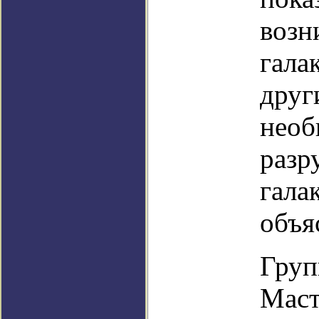
возн
гала
друг
необ
разр
гала
объя
Груп
Маст