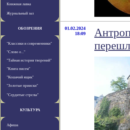
Книжная лавка
Журнальный зал
01.02.2024
ОБОЗРЕНИЯ
Антроп
18:09
перешл
"Классики и современники"
"Слово о..."
"Тайная история творений"
"Книга писем"
"Кошачий ящик"
"Золотые прииски"
"Сердитые стрелы"
КУЛЬТУРА
Афиша