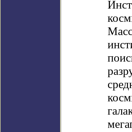
Инст
косм
Масс
инст
поис
разр
сред
косм
гала
мега