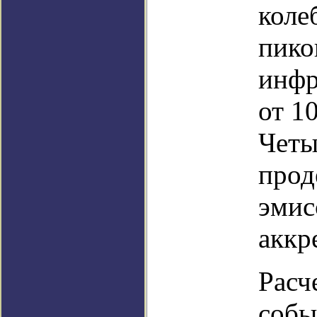
колеб
пико
инфр
от 1
Четы
прод
эмис
аккр
Расч
собы