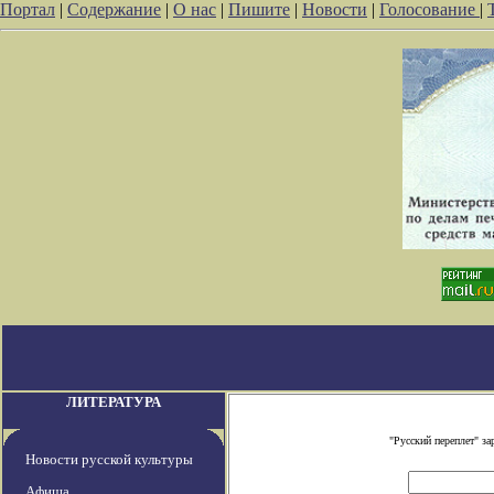
Портал
|
Содержание
|
О нас
|
Пишите
|
Новости
|
Голосование
|
ЛИТЕРАТУРА
"Русский переплет" з
Новости русской культуры
Афиша