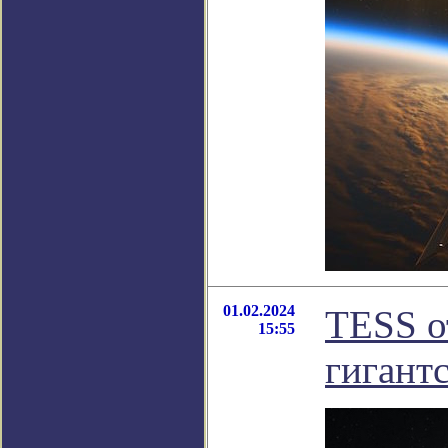
01.02.2024
TESS о
15:55
гигант