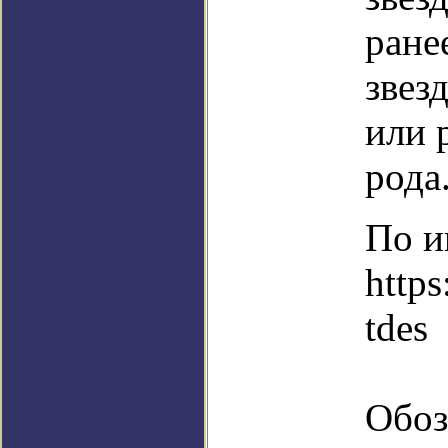
ране
звез
или 
рода
По и
http
tdes
Обоз