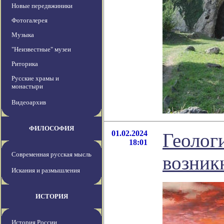
Новые передвжиники
Фотогалерея
Музыка
"Неизвестные" музеи
Риторика
Русские храмы и
монастыри
Видеоархив
ФИЛОСОФИЯ
01.02.2024
Геолог
18:01
Современная русская мысль
возник
Искания и размышления
ИСТОРИЯ
История России