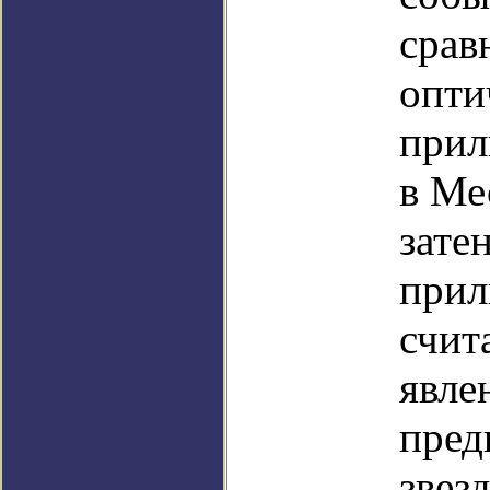
срав
опти
прил
в Ме
зате
прил
счит
явле
пред
звез