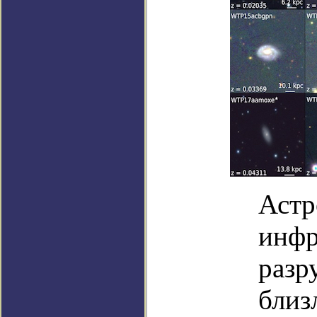
Астр
инфр
разр
близ