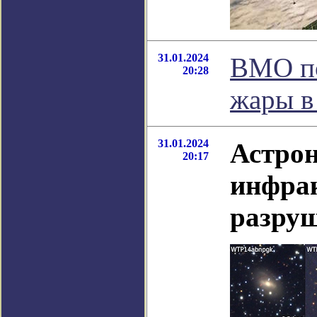
31.01.2024
ВМО по
20:28
жары в
31.01.2024
Астро
20:17
инфра
разру