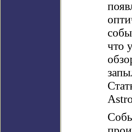
появ
опти
собы
что 
обзо
запы
Стат
Astro
Собы
прои