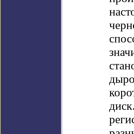
наст
черн
спос
знач
стан
дыро
коро
диск
реги
разн