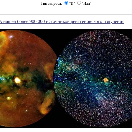
Тип запроса:
"И"
"Или"
 нашел более 900 000 источников рентгеновского излучения