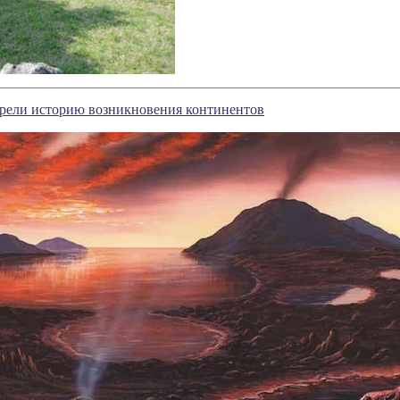
трели историю возникновения континентов