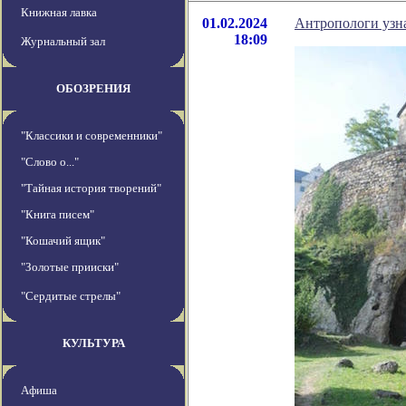
Книжная лавка
01.02.2024
Антропологи узна
18:09
Журнальный зал
ОБОЗРЕНИЯ
"Классики и современники"
"Слово о..."
"Тайная история творений"
"Книга писем"
"Кошачий ящик"
"Золотые прииски"
"Сердитые стрелы"
КУЛЬТУРА
Афиша