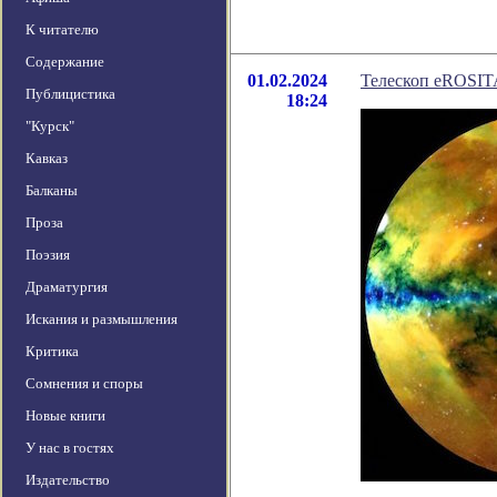
К читателю
Содержание
01.02.2024
Телескоп eROSITA
Публицистика
18:24
"Курск"
Кавказ
Балканы
Проза
Поэзия
Драматургия
Искания и размышления
Критика
Сомнения и споры
Новые книги
У нас в гостях
Издательство