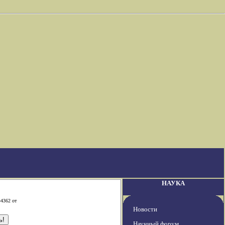
НАУКА
-4362 от
Новости
Научный форум