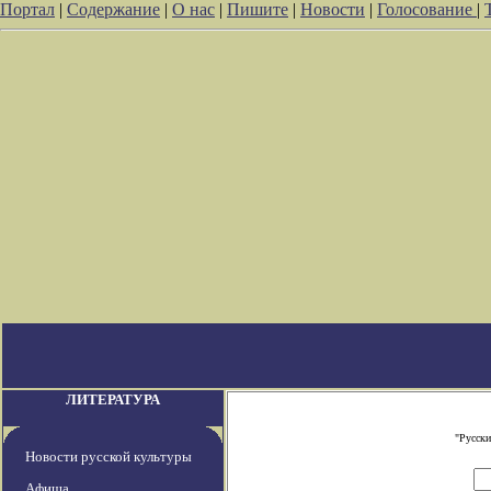
Портал
|
Содержание
|
О нас
|
Пишите
|
Новости
|
Голосование
|
ЛИТЕРАТУРА
"Русски
Новости русской культуры
Афиша