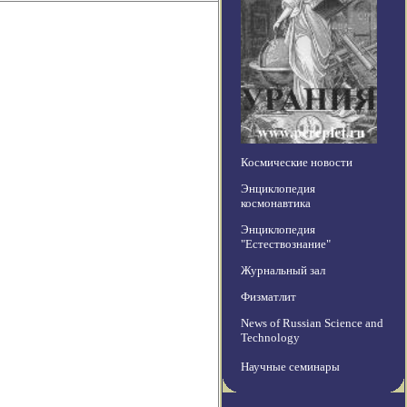
Космические новости
Энциклопедия
космонавтика
Энциклопедия
"Естествознание"
Журнальный зал
Физматлит
News of Russian Science and
Technology
Научные семинары