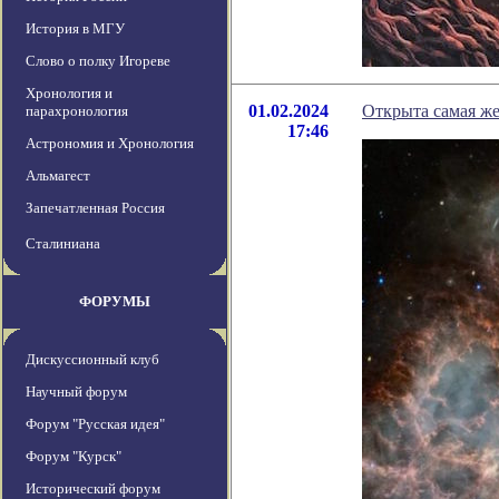
История в МГУ
Слово о полку Игореве
Хронология и
01.02.2024
Открыта самая же
парахронология
17:46
Астрономия и Хронология
Альмагест
Запечатленная Россия
Сталиниана
ФОРУМЫ
Дискуссионный клуб
Научный форум
Форум "Русская идея"
Форум "Курск"
Исторический форум