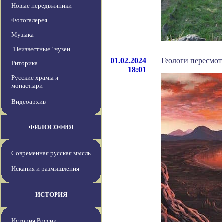
Новые передвжиники
Фотогалерея
Музыка
"Неизвестные" музеи
01.02.2024
Геологи пересмо
Риторика
18:01
Русские храмы и
монастыри
Видеоархив
ФИЛОСОФИЯ
Современная русская мысль
Искания и размышления
ИСТОРИЯ
История России