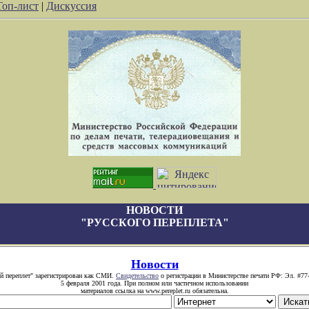
Топ-лист
|
Дискуссия
НОВОСТИ
"РУССКОГО ПЕРЕПЛЕТА"
Новости
й переплет" зарегистрирован как СМИ.
Свидетельство
о регистрации в Министерстве печати РФ: Эл. #77
5 февраля 2001 года. При полном или частичном использовании
материалов ссылка на www.pereplet.ru обязательна.