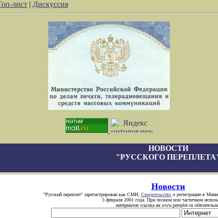
Топ-лист
|
Дискуссия
НОВОСТИ
"РУССКОГО ПЕРЕПЛЕТА
Новости
"Русский переплет" зарегистрирован как СМИ.
Свидетельство
о регистрации в Минис
5 февраля 2001 года. При полном или частичном испол
материалов ссылка на www.pereplet.ru обязательн