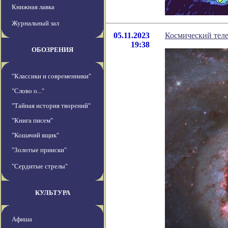
Книжная лавка
Журнальный зал
05.11.2023
Космический тел
19:38
ОБОЗРЕНИЯ
"Классики и современники"
"Слово о..."
"Тайная история творений"
"Книга писем"
"Кошачий ящик"
"Золотые прииски"
"Сердитые стрелы"
КУЛЬТУРА
Афиша