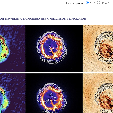
Тип запроса:
"И"
"Или"
ой изучили с помощью двух массивов телескопов