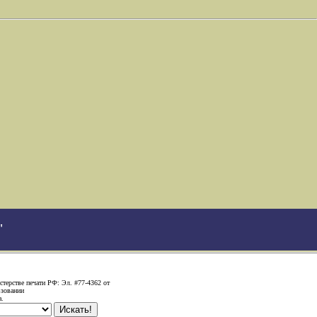
"
терстве печати РФ: Эл. #77-4362 от
ьзовании
а.