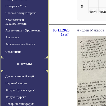
История в МГУ
Слово о полку Игореве
Хронология и
парахронология
05.11.2023
Андрей Макаров: 
Астрономия и Хронология
13:34
Альмагест
Запечатленная Россия
Сталиниана
ФОРУМЫ
Дискуссионный клуб
Научный форум
Форум "Русская идея"
Форум "Курск"
Исторический форум