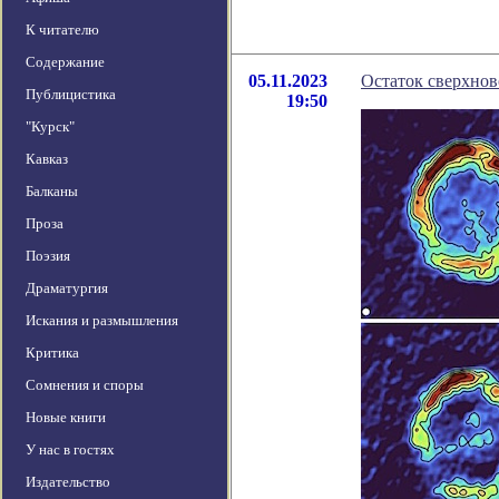
К читателю
Содержание
05.11.2023
Остаток сверхнов
Публицистика
19:50
"Курск"
Кавказ
Балканы
Проза
Поэзия
Драматургия
Искания и размышления
Критика
Сомнения и споры
Новые книги
У нас в гостях
Издательство