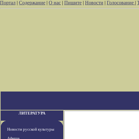
Портал
|
Содержание
|
О нас
|
Пишите
|
Новости
|
Голосование
|
ЛИТЕРАТУРА
Новости русской культуры
Афиша