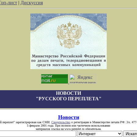
Топ-лист
|
Дискуссия
НОВОСТИ
"РУССКОГО ПЕРЕПЛЕТА"
Новости
й переплет" зарегистрирован как СМИ.
Свидетельство
о регистрации в Министерстве печати РФ: Эл. #77
5 февраля 2001 года. При полном или частичном использовании
материалов ссылка на www.pereplet.ru обязательна.