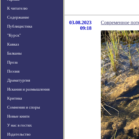
К читателю
Содержание
03.08.2023
Современное поте
Публицистика
09:18
"Курск"
Кавказ
Балканы
Проза
Поэзия
Драматургия
Искания и размышления
Критика
Сомнения и споры
Новые книги
У нас в гостях
Издательство