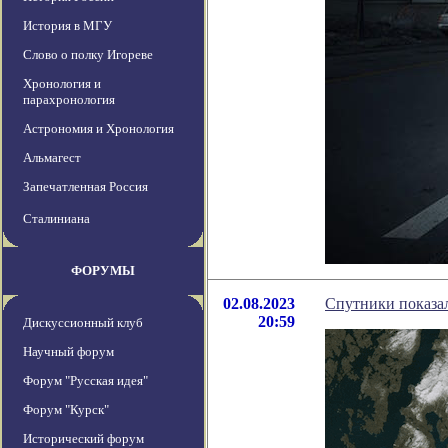
История в МГУ
Слово о полку Игореве
Хронология и
парахронология
Астрономия и Хронология
Альмагест
Запечатленная Россия
Сталиниана
ФОРУМЫ
02.08.2023
Спутники показал
20:59
Дискуссионный клуб
Научный форум
Форум "Русская идея"
Форум "Курск"
Исторический форум