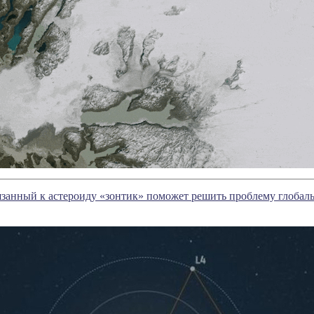
занный к астероиду «зонтик» поможет решить проблему глобал