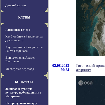
Детский форум
КЛУБЫ
Пятничные вечера
Клуб любителей творчества
Достоевского
Клуб любителей творчества
Гайто Газданова
Энциклопедия Андрея
Платонова
02.08.2023
Гигантский привя
Мастерская перевода
20:24
астроном
КОНКУРСЫ
За вклад в русскую
культуру публикациями в
Интернете
Литературный конкурс