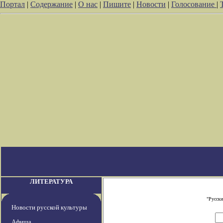
Портал
|
Содержание
|
О нас
|
Пишите
|
Новости
|
Голосование
|
ЛИТЕРАТУРА
"Русски
Новости русской культуры
Афиша