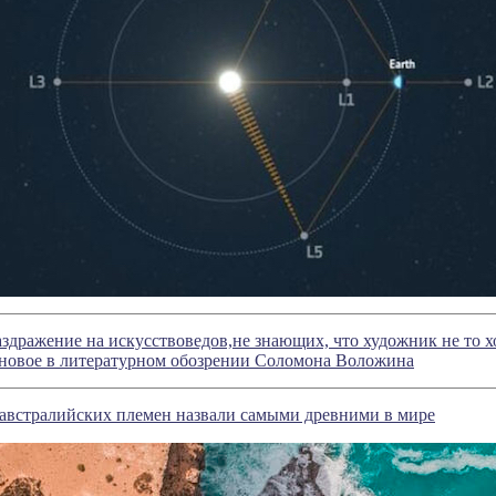
здражение на искусствоведов,не знающих, что художник не то хо
 новое в литературном обозрении Соломона Воложина
 австралийских племен назвали самыми древними в мире