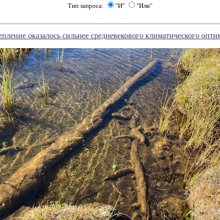
Тип запроса:
"И"
"Или"
пление оказалось сильнее средневекового климатического опти