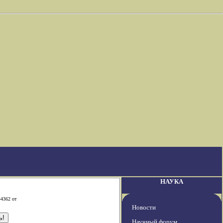
НАУКА
-4362 от
Новости
Научный форум