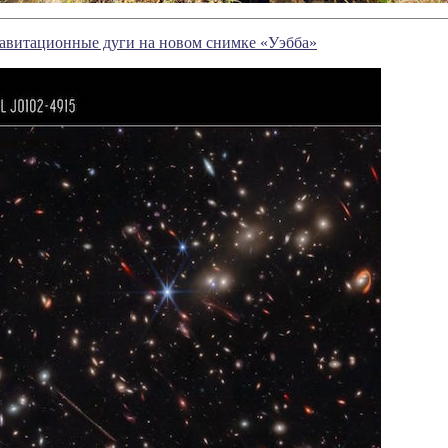
равитационные дуги на новом снимке «Уэбба»