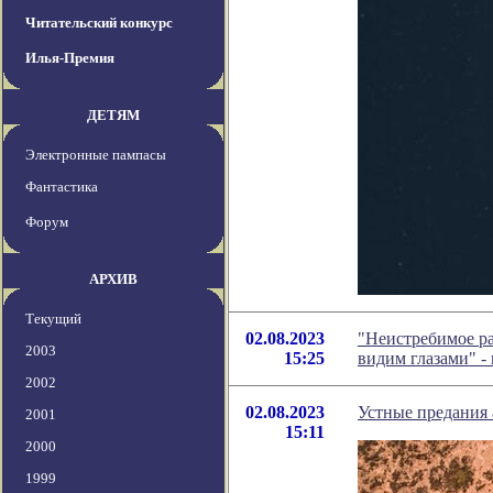
Читательский конкурс
Илья-Премия
ДЕТЯМ
Электронные пампасы
Фантастика
Форум
АРХИВ
Текущий
02.08.2023
"Неистребимое ра
2003
15:25
видим глазами" -
2002
02.08.2023
Устные предания
2001
15:11
2000
1999