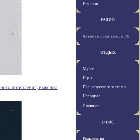
Научпоп
РАДИО
Читают и поют авторы РП
ОТДЫХ
Музеи
Игры
Песни русского застолья
ьного потепления, выяснил
Народное
Смешное
О НАС
Редколлегия