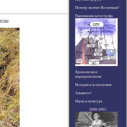
Почему молчит Вселенная?
Парниковая катастрофа
мума
Хронология и
парахронология
История и астрономия
Альмагест
Наука и культура
2000-2002