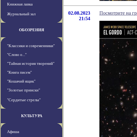
Книжная лавка
02.08.2023
Посмотрите на г
Журнальный зал
21:54
ОБОЗРЕНИЯ
"Классики и современники"
"Слово о..."
"Тайная история творений"
"Книга писем"
"Кошачий ящик"
"Золотые прииски"
"Сердитые стрелы"
КУЛЬТУРА
Афиша