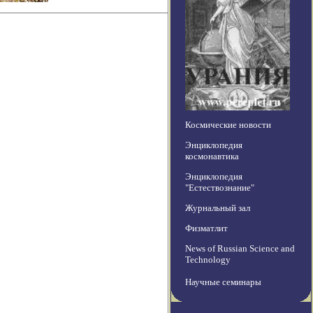
Космические новости
Энциклопедия
космонавтика
Энциклопедия
"Естествознание"
Журнальный зал
Физматлит
News of Russian Science and
Technology
Научные семинары