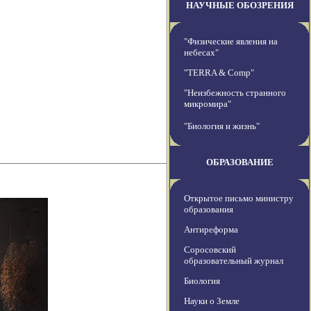
НАУЧНЫЕ ОБОЗРЕНИЯ
"Физические явления на
небесах"
"TERRA & Comp"
"Неизбежность странного
микромира"
"Биология и жизнь"
ОБРАЗОВАНИЕ
Открытое письмо министру
образования
Антиреформа
Соросовский
образовательный журнал
Биология
Науки о Земле