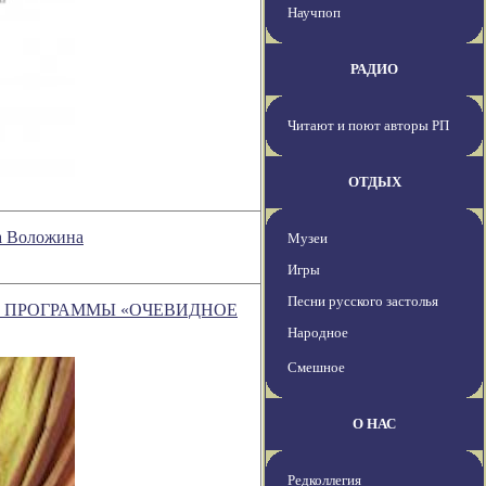
Научпоп
РАДИО
Читают и поют авторы РП
ОТДЫХ
на Воложина
Музеи
Игры
Песни русского застолья
А ПРОГРАММЫ «ОЧЕВИДНОЕ
Народное
Смешное
О НАС
Редколлегия