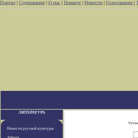
Портал
|
Содержание
|
О нас
|
Пишите
|
Новости
|
Голосование
|
ЛИТЕРАТУРА
"Русски
Новости русской культуры
Афиша