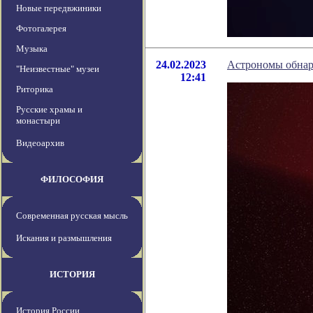
Новые передвжиники
Фотогалерея
Музыка
24.02.2023
Астрономы обнар
"Неизвестные" музеи
12:41
Риторика
Русские храмы и
монастыри
Видеоархив
ФИЛОСОФИЯ
Современная русская мысль
Искания и размышления
ИСТОРИЯ
История России