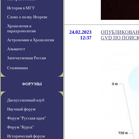
История в МГУ
Слово о полку Игореве
Хронология и
парахронология
24.02.2023
ОПУБЛИКОВАН
12:37
GVD ПО ПОИС
Астрономия и Хронология
Альмагест
Запечатленная Россия
Сталиниана
ФОРУМЫ
Дискуссионный клуб
Научный форум
Форум "Русская идея"
Форум "Курск"
Исторический форум