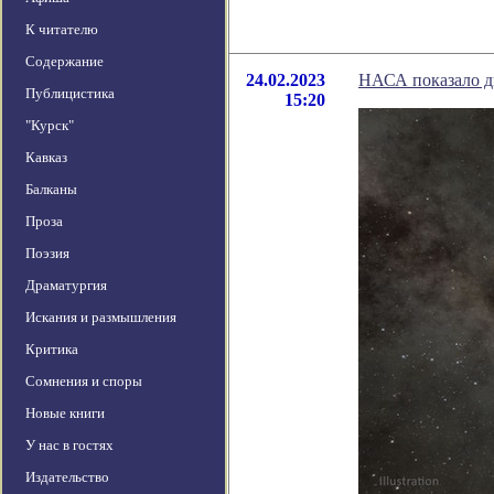
К читателю
Содержание
24.02.2023
НАСА показало д
Публицистика
15:20
"Курск"
Кавказ
Балканы
Проза
Поэзия
Драматургия
Искания и размышления
Критика
Сомнения и споры
Новые книги
У нас в гостях
Издательство