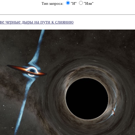
Тип запроса:
"И"
"Или"
ве черные дыры на пути к слиянию