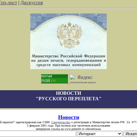
Топ-лист
|
Дискуссия
НОВОСТИ
"РУССКОГО ПЕРЕПЛЕТА"
Новости
й переплет" зарегистрирован как СМИ.
Свидетельство
о регистрации в Министерстве печати РФ: Эл. #77
5 февраля 2001 года. При полном или частичном использовании
материалов ссылка на www.pereplet.ru обязательна.