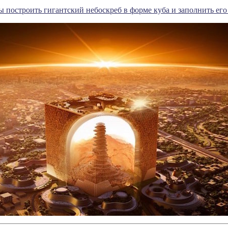
 построить гигантский небоскреб в форме куба и заполнить ег