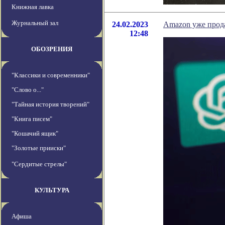
Книжная лавка
Журнальный зал
24.02.2023
Amazon уже прод
12:48
ОБОЗРЕНИЯ
"Классики и современники"
"Слово о..."
"Тайная история творений"
"Книга писем"
"Кошачий ящик"
"Золотые прииски"
"Сердитые стрелы"
КУЛЬТУРА
Афиша