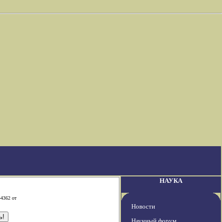
НАУКА
-4362 от
Новости
Научный форум