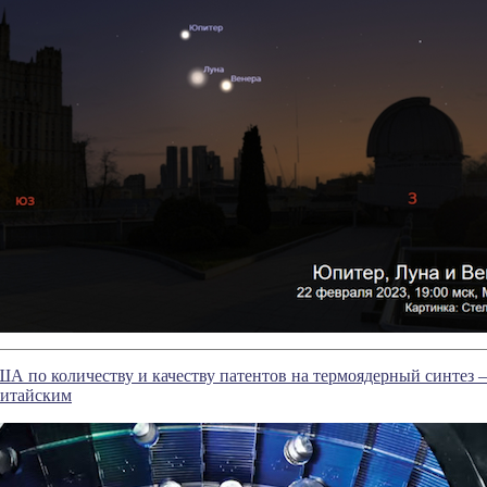
А по количеству и качеству патентов на термоядерный синтез
китайским