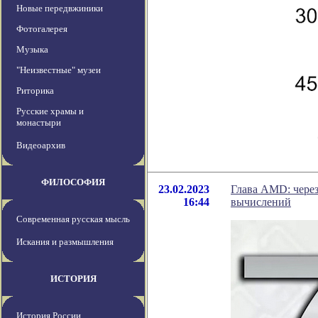
Новые передвжиники
Фотогалерея
Музыка
"Неизвестные" музеи
Риторика
Русские храмы и
монастыри
Видеоархив
ФИЛОСОФИЯ
23.02.2023
Глава AMD: через
16:44
вычислений
Современная русская мысль
Искания и размышления
ИСТОРИЯ
История России