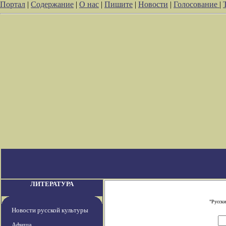
Портал
|
Содержание
|
О нас
|
Пишите
|
Новости
|
Голосование
|
ЛИТЕРАТУРА
"Русски
Новости русской культуры
Афиша