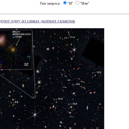
Тип запроса:
"И"
"Или"
уют одну из самых далеких галактик