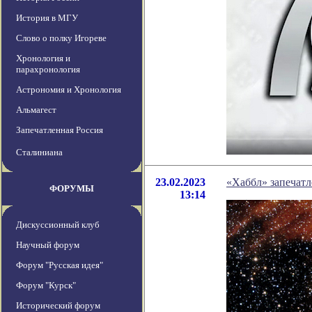
История в МГУ
Слово о полку Игореве
Хронология и
парахронология
Астрономия и Хронология
Альмагест
Запечатленная Россия
Сталиниана
23.02.2023
«Хаббл» запечатл
ФОРУМЫ
13:14
Дискуссионный клуб
Научный форум
Форум "Русская идея"
Форум "Курск"
Исторический форум