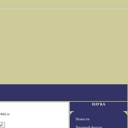
НАУКА
-4362 от
Новости
Научный форум