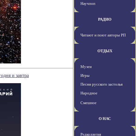
Научпоп
РАДИО
Читают и поют авторы РП
ОТДЫХ
Музеи
одня и завтра
Игры
Песни русского застолья
Народное
Смешное
О НАС
Редколлегия