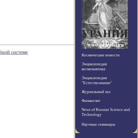
йной системе
Космические новости
Энциклопедия
космонавтика
Энциклопедия
"Естествознание"
Журнальный зал
Физматлит
News of Russian Science and
Technology
Научные семинары