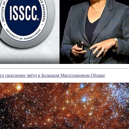
ел скопление звёзд в Большом Магеллановом Облаке