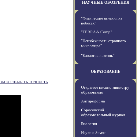
НАУЧНЫЕ ОБОЗРЕНИЯ
"Физические явления на
небесах"
"TERRA & Comp"
"Неизбежность странного
микромира"
"Биология и жизнь"
ОБРАЗОВАНИЕ
ужно снижать точность
Открытое письмо министру
образования
Антиреформа
Соросовский
образовательный журнал
Биология
Науки о Земле