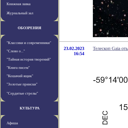
Книжная лавка
Журнальный зал
ОБОЗРЕНИЯ
"Классики и современники"
23.02.2023
Телескоп Gaia от
"Слово о..."
16:54
"Тайная история творений"
"Книга писем"
"Кошачий ящик"
"Золотые прииски"
"Сердитые стрелы"
КУЛЬТУРА
Афиша