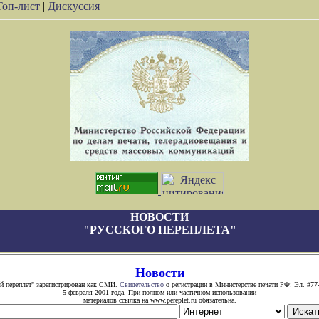
Топ-лист
|
Дискуссия
НОВОСТИ
"РУССКОГО ПЕРЕПЛЕТА"
Новости
й переплет" зарегистрирован как СМИ.
Свидетельство
о регистрации в Министерстве печати РФ: Эл. #77
5 февраля 2001 года. При полном или частичном использовании
материалов ссылка на www.pereplet.ru обязательна.