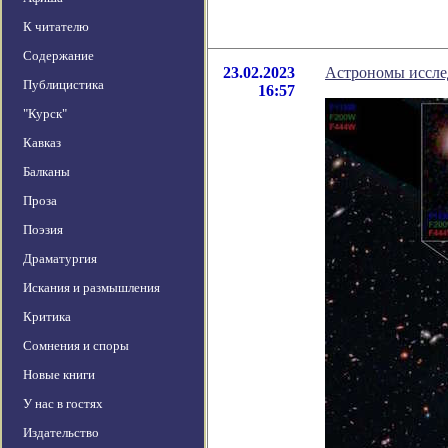
К читателю
Содержание
23.02.2023
Астрономы исслед
Публицистика
16:57
"Курск"
Кавказ
Балканы
Проза
Поэзия
Драматургия
Искания и размышления
Критика
Сомнения и споры
Новые книги
У нас в гостях
Издательство