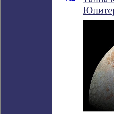
Юпитер