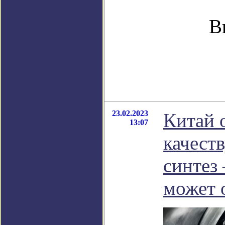
В
23.02.2023
Китай 
13:07
качест
синтез
может 