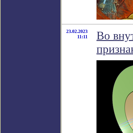
23.02.2023
Во вну
11:11
призна