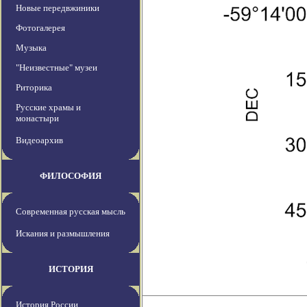
Новые передвжиники
Фотогалерея
Музыка
"Неизвестные" музеи
Риторика
Русские храмы и
монастыри
Видеоархив
ФИЛОСОФИЯ
Современная русская мысль
Искания и размышления
ИСТОРИЯ
История России