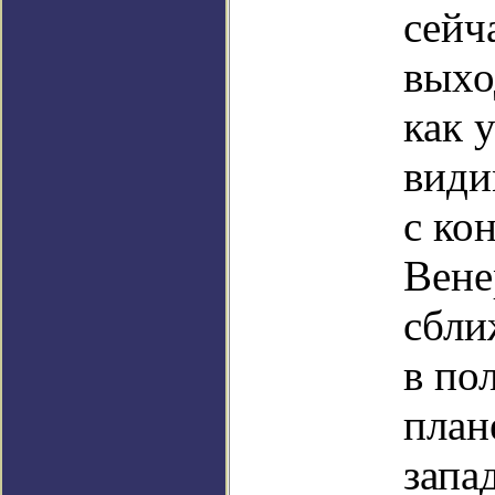
сейч
выхо
как 
види
с ко
Вене
сбли
в по
план
запа