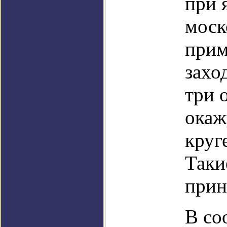
при 
моск
прим
захо
три 
окаж
круг
Таки
прин
В со