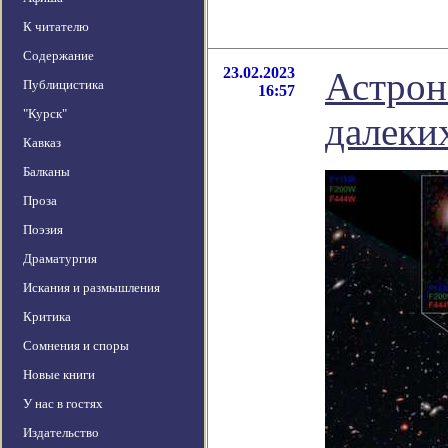
К читателю
Содержание
23.02.2023
Астрон
Публицистика
16:57
"Курск"
далеки
Кавказ
Балканы
Проза
Поэзия
Драматургия
Искания и размышления
Критика
Сомнения и споры
Новые книги
У нас в гостях
Издательство