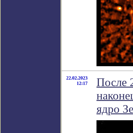
22.02.2023
После 
12:17
наконе
ядро З