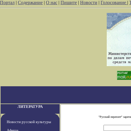
Портал
|
Содержание
|
О нас
|
Пишите
|
Новости
|
Голосование
|
ЛИТЕРАТУРА
"Русский переплет" заре
Новости русской культуры
Афиша