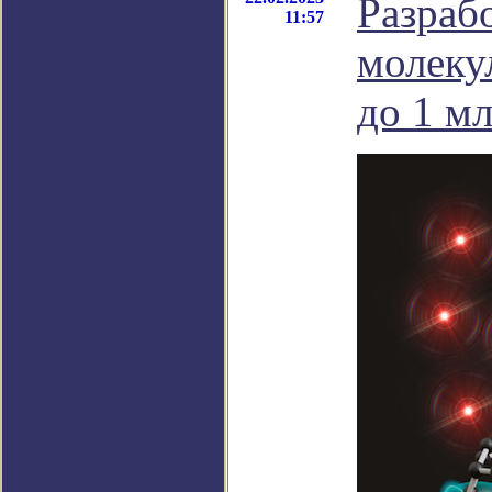
Разраб
11:57
молеку
до 1 м