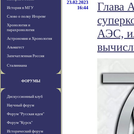
23.02.2023
Глава 
16:44
История в МГУ
суперк
Слово о полку Игореве
Хронология и
АЭС, и
парахронология
Астрономия и Хронология
вычисл
Альмагест
Запечатленная Россия
Сталиниана
ФОРУМЫ
Дискуссионный клуб
Научный форум
Форум "Русская идея"
Форум "Курск"
Исторический форум