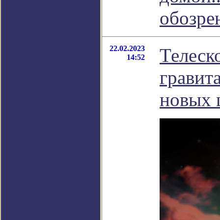
обозре
22.02.2023
Телеск
14:52
гравит
новых 