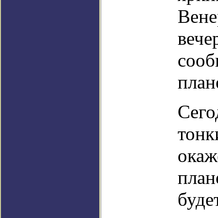
Вене
вече
сооб
план
Сего
тонк
окаж
план
буде