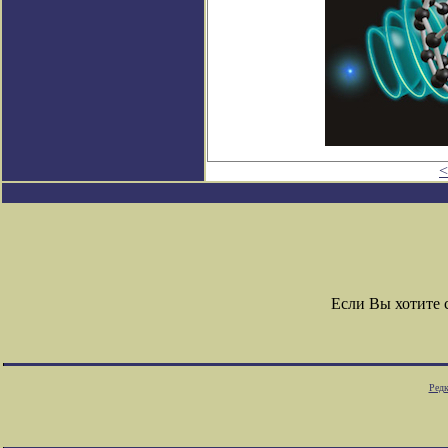
<
Если Вы хотите
Редк