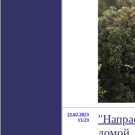
22.02.2023
"Напра
15:23
домой..