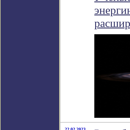
энерги
расшир
22.02.2023