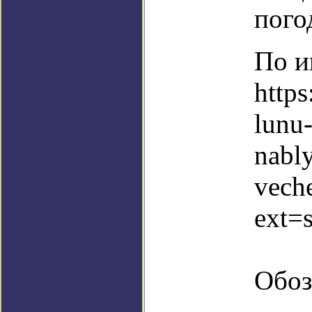
пого
По и
https
lunu
nabl
vech
ext=
Обоз