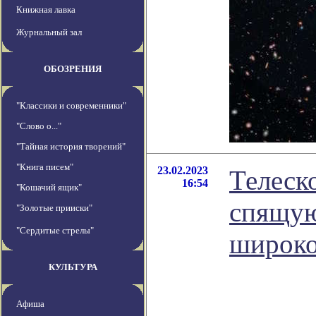
Книжная лавка
Журнальный зал
ОБОЗРЕНИЯ
"Классики и современники"
"Слово о..."
"Тайная история творений"
"Книга писем"
23.02.2023
Телеск
16:54
"Кошачий ящик"
спящую
"Золотые прииски"
"Сердитые стрелы"
широко
КУЛЬТУРА
Афиша