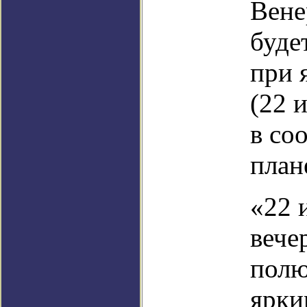
Вене
буде
при 
(22 
в со
план
«22 
вече
полю
ярки