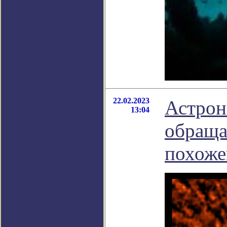
22.02.2023
Астрон
13:04
обраща
похоже