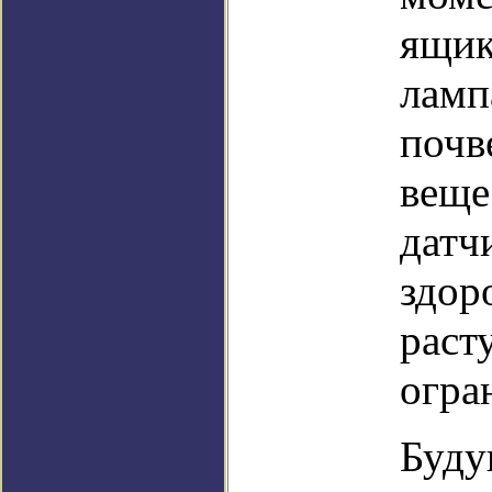
ящик
ламп
почв
веще
датч
здор
раст
огра
Буду