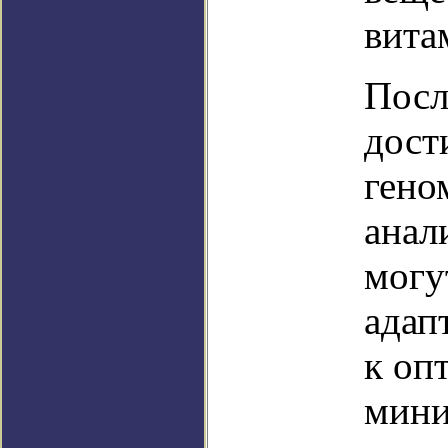
вита
Посл
дост
гено
анал
могу
адап
к оп
мини