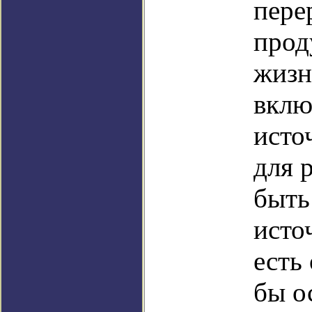
пере
прод
жизн
вклю
исто
для 
быть
исто
есть
бы о