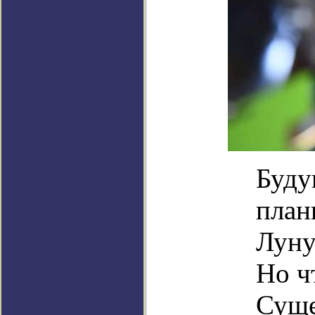
Буду
план
Луну
Но ч
Суще