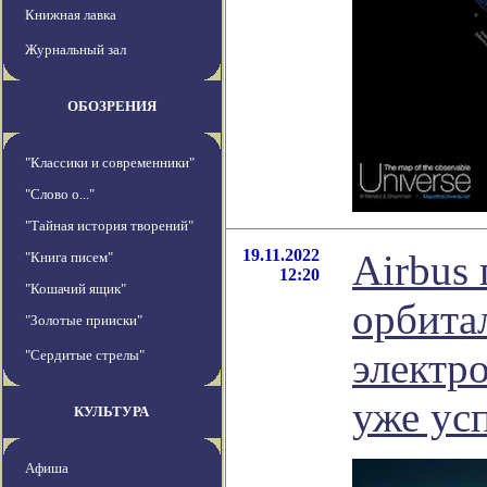
Книжная лавка
Журнальный зал
ОБОЗРЕНИЯ
"Классики и современники"
"Слово о..."
"Тайная история творений"
19.11.2022
Airbus
"Книга писем"
12:20
"Кошачий ящик"
орбита
"Золотые прииски"
электр
"Сердитые стрелы"
уже ус
КУЛЬТУРА
Афиша