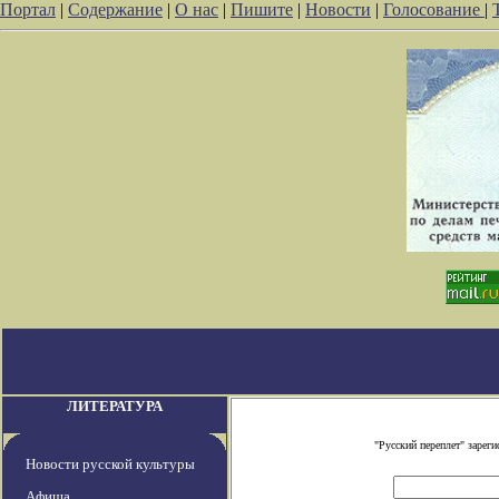
Портал
|
Содержание
|
О нас
|
Пишите
|
Новости
|
Голосование
|
ЛИТЕРАТУРА
"Русский переплет" заре
Новости русской культуры
Афиша