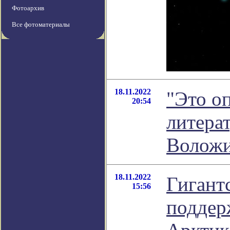
Фотоархив
Все фотоматериалы
18.11.2022
"Это оп
20:54
литера
Волож
18.11.2022
Гигант
15:56
поддер