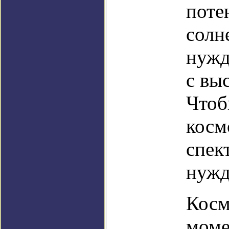
поте
солн
нужд
с вы
Чтоб
косм
спек
нужд
Косм
моме