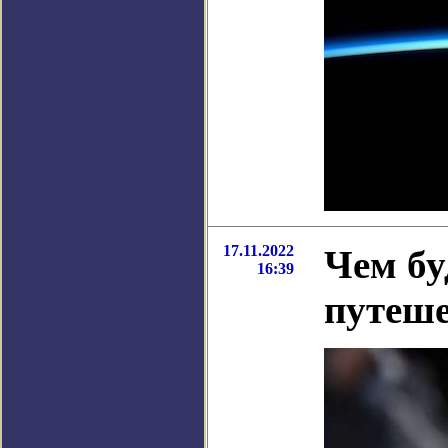
17.11.2022
Чем бу
16:39
путеше