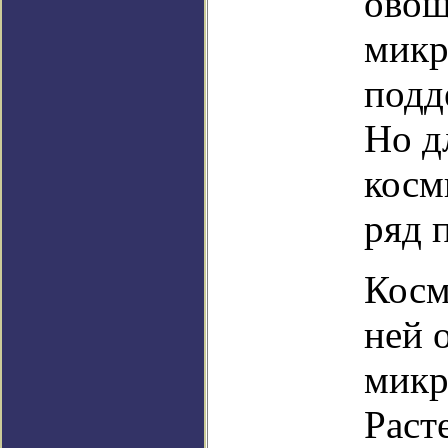
овощ
микр
подд
Но д
косм
ряд 
Косм
ней 
микр
Раст