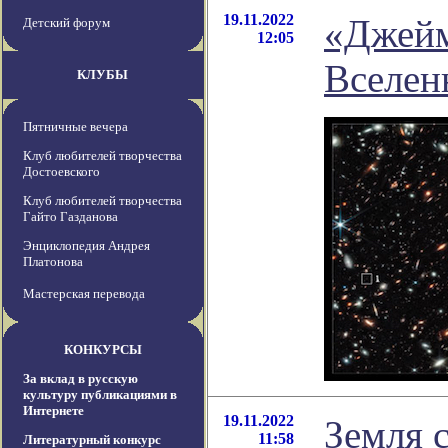
19.11.2022
«Джейм
Детский форум
12:05
Вселен
КЛУБЫ
Пятничные вечера
Клуб любителей творчества
Достоевского
Клуб любителей творчества
Гайто Газданова
Энциклопедия Андрея
Платонова
Мастерская перевода
КОНКУРСЫ
За вклад в русскую
культуру публикациями в
Интернете
19.11.2022
Земля с
11:58
Литературный конкурс