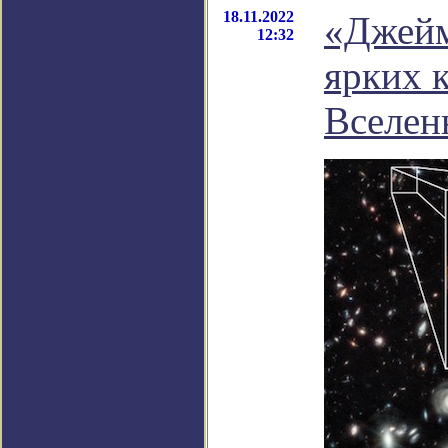
18.11.2022
«Джейм
12:32
ярких 
Вселен