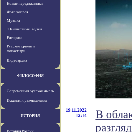
Новые передвжиники
Фотогалерея
Музыка
"Неизвестные" музеи
Риторика
Русские храмы и
монастыри
Видеоархив
ФИЛОСОФИЯ
Современная русская мысль
Искания и размышления
19.11.2022
В обла
12:14
ИСТОРИЯ
разгля
История России