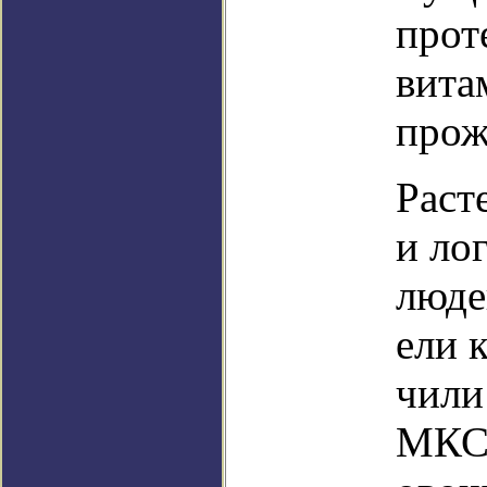
прот
вита
прож
Раст
и ло
люде
ели 
чили
МКС.