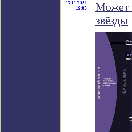
17.11.2022
Может 
19:05
звёзды