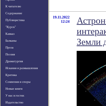
К читателю
Содержание
19.11.2022
Астрон
Публицистика
12:24
"Курск"
интера
Кавказ
Земли 
Балканы
Проза
Поэзия
Драматургия
Искания и размышления
Критика
Сомнения и споры
Новые книги
У нас в гостях
Издательство