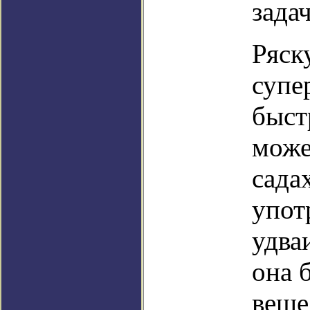
зада
Ряск
супе
быст
може
сада
упот
удваи
она 
веще