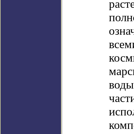
раст
полн
озна
всем
косм
марс
воды
част
испо
комп