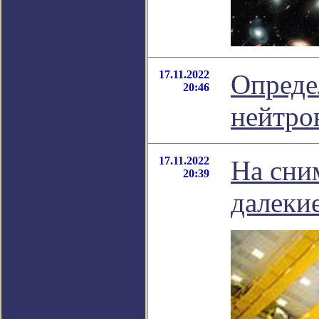
17.11.2022
Определ
20:46
нейтро
17.11.2022
На сни
20:39
далеки