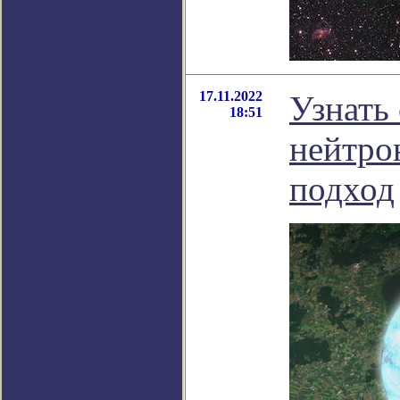
17.11.2022
Узнать 
18:51
нейтро
подход