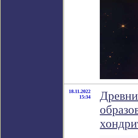
18.11.2022
Древни
15:34
образов
хондри