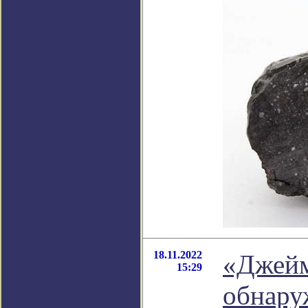
18.11.2022
«Джейм
15:29
обнару