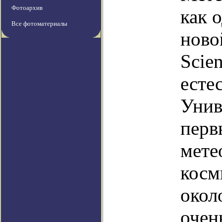
Фотоархив
как 
Все фотоматериалы
ново
Scie
есте
Унив
перв
мете
косм
окол
очен