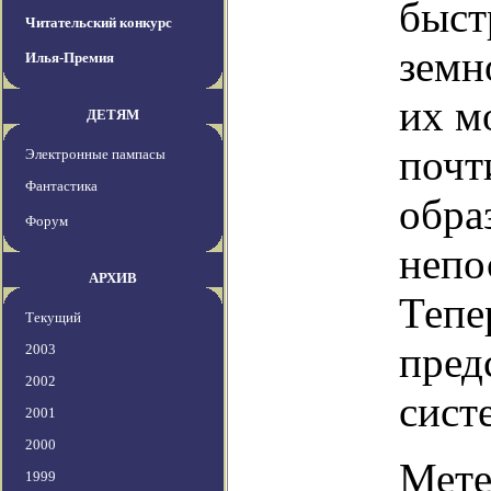
быст
Читательский конкурс
земн
Илья-Премия
их м
ДЕТЯМ
почт
Электронные пампасы
Фантастика
обра
Форум
непо
АРХИВ
Тепе
Текущий
пред
2003
2002
сист
2001
2000
Мете
1999