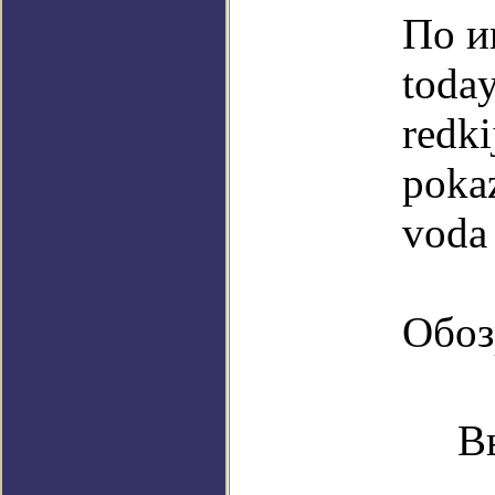
По и
today
redki
poka
voda
Обоз
В