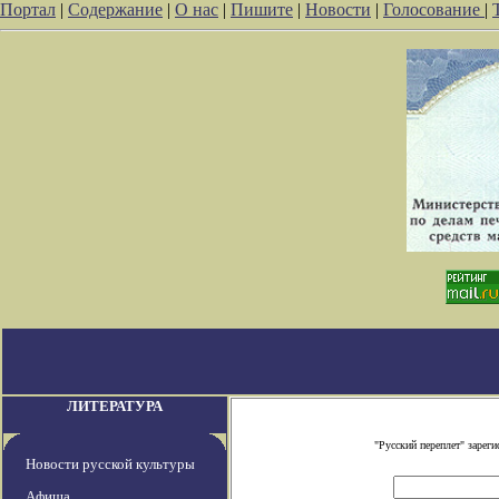
Портал
|
Содержание
|
О нас
|
Пишите
|
Новости
|
Голосование
|
ЛИТЕРАТУРА
"Русский переплет" заре
Новости русской культуры
Афиша