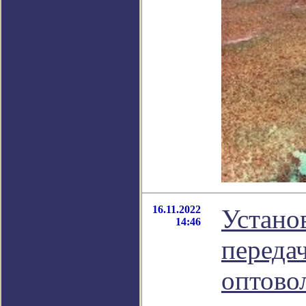
16.11.2022
Устано
14:46
переда
оптово