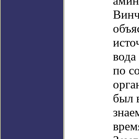
амин
Винч
объя
исто
вода
по с
орга
был 
знае
врем