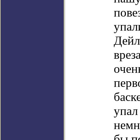
пове
упал
Дейл
врез
очен
перв
баск
упал
немн
бы п