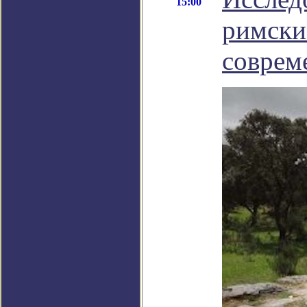
15:00
римски
соврем