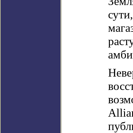
Земл
сути
мага
раст
амби
Неве
восс
возм
Alli
публ