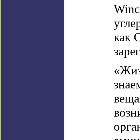
Winc
угле
как 
заре
«Жиз
знае
веща
возн
орга