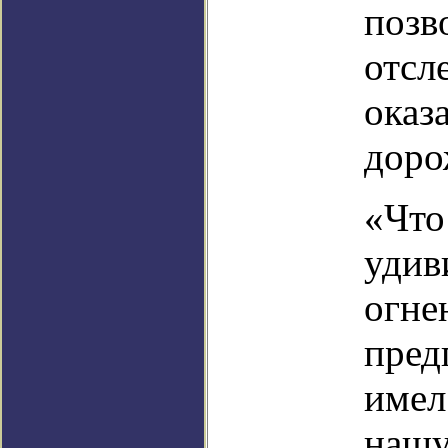
позв
отсл
оказ
доро
«Что
удив
огне
пред
имел
нашу