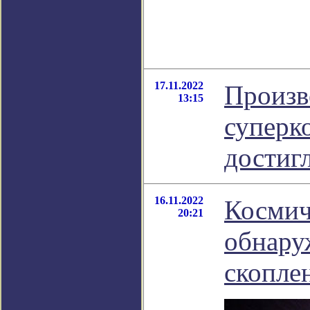
17.11.2022
Произв
13:15
суперк
достиг
16.11.2022
Космич
20:21
обнару
скопле