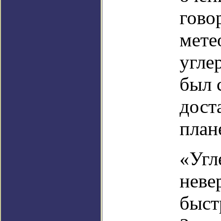
говор
мете
угле
был 
дост
план
«Угл
неве
быст