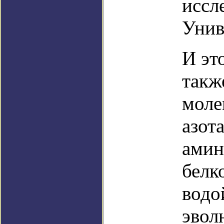
иссл
Унив
И эт
такж
моле
азот
амин
белк
водо
эвол