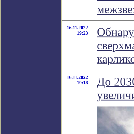
межзве
16.11.2022
Обнару
19:23
сверхм
карлик
16.11.2022
До 203
19:18
увеличи