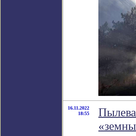
16.11.2022
Пылева
18:55
«земны