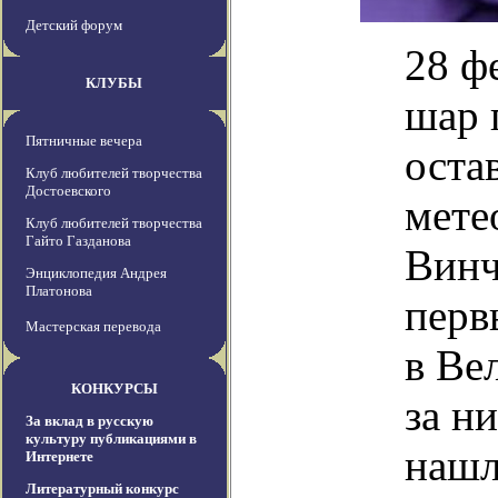
Детский форум
28 ф
КЛУБЫ
шар 
Пятничные вечера
оста
Клуб любителей творчества
Достоевского
мете
Клуб любителей творчества
Гайто Газданова
Винч
Энциклопедия Андрея
Платонова
перв
Мастерская перевода
в Ве
КОНКУРСЫ
за н
За вклад в русскую
культуру публикациями в
нашл
Интернете
Литературный конкурс