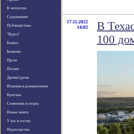
К читателю
Содержание
17.11.2022
В Теха
Публицистика
14:02
"Курск"
100 до
Кавказ
Балканы
Проза
Поэзия
Драматургия
Искания и размышления
Критика
Сомнения и споры
Новые книги
У нас в гостях
Издательство