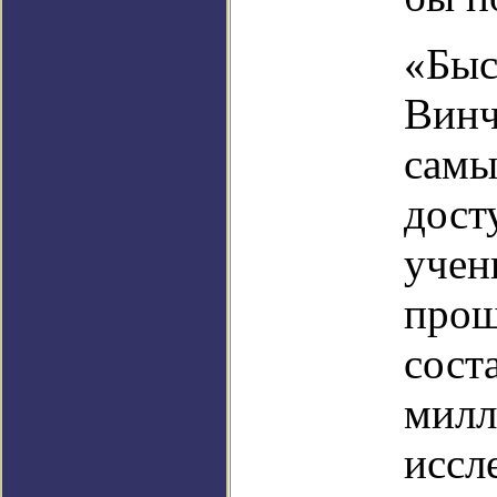
«Быс
Винч
самы
дост
учен
прош
сост
милл
иссл