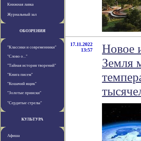
Книжная лавка
Журнальный зал
ОБОЗРЕНИЯ
17.11.2022
Новое 
"Классики и современники"
13:57
"Слово о..."
Земля 
"Тайная история творений"
темпер
"Книга писем"
"Кошачий ящик"
тысяче
"Золотые прииски"
"Сердитые стрелы"
КУЛЬТУРА
Афиша