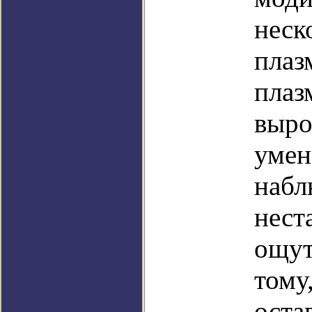
неск
плаз
плаз
выро
умен
набл
нест
ощут
тому
оста