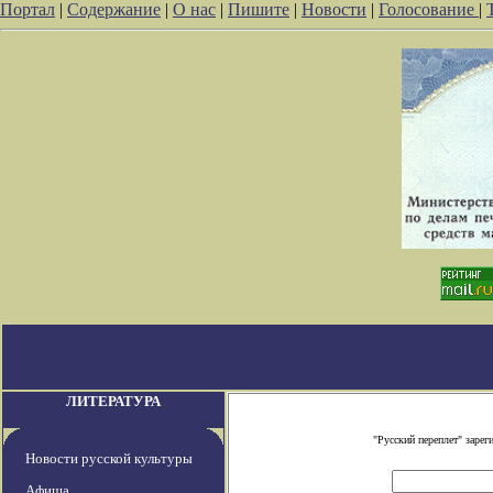
Портал
|
Содержание
|
О нас
|
Пишите
|
Новости
|
Голосование
|
ЛИТЕРАТУРА
"Русский переплет" заре
Новости русской культуры
Афиша