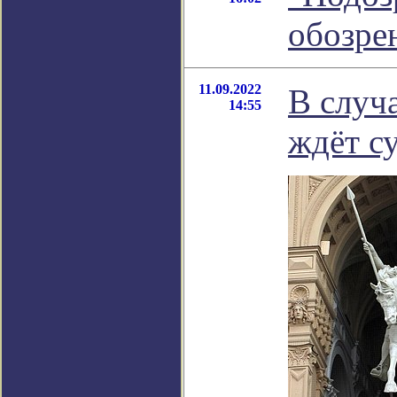
обозре
11.09.2022
В случ
14:55
ждёт с