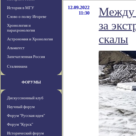
12.09.2022
Между 
История в МГУ
11:30
Слово о полку Игореве
за экс
Хронология и
парахронология
скалы
Астрономия и Хронология
Альмагест
Запечатленная Россия
Сталиниана
ФОРУМЫ
Дискуссионный клуб
Научный форум
Форум "Русская идея"
Форум "Курск"
Исторический форум