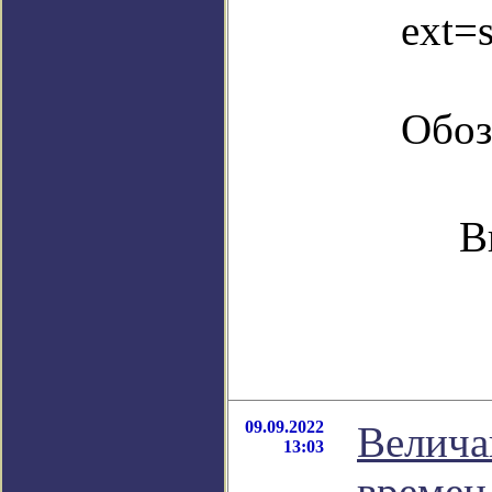
ext=
Обоз
В
09.09.2022
Велича
13:03
времен