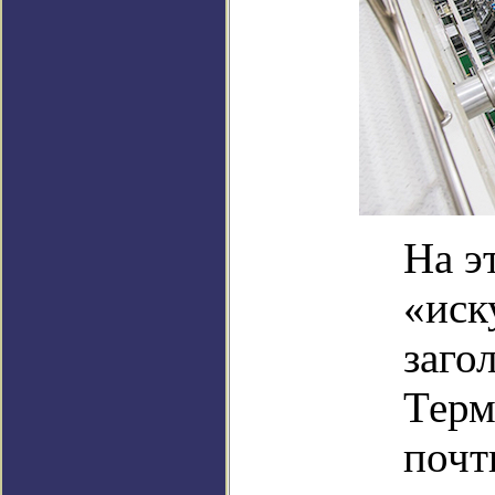
На э
«иск
заго
Терм
почт