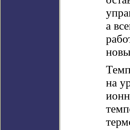
упра
а вс
работ
новы
Темп
на у
ионн
темп
терм