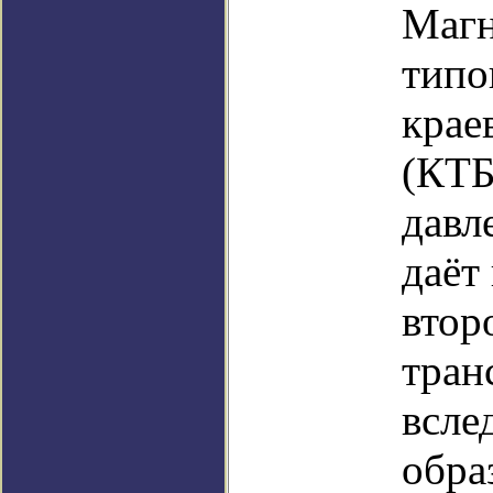
Магн
типо
крае
(КТБ
давл
даёт
втор
тран
всле
обра