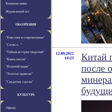
Книжная лавка
Журнальный зал
ОБОЗРЕНИЯ
"Классики и современники"
"Слово о..."
"Тайная история творений"
12.09.2022
Китай 
14:23
"Книга писем"
после 
"Кошачий ящик"
"Золотые прииски"
минера
"Сердитые стрелы"
будущи
КУЛЬТУРА
Афиша