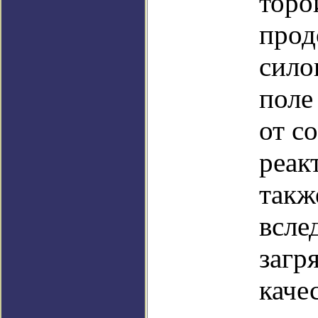
торо
прод
сило
поле
от с
реак
такж
всле
загр
качес