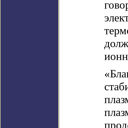
гово
элек
терм
долж
ионн
«Бла
стаб
плаз
плаз
прод