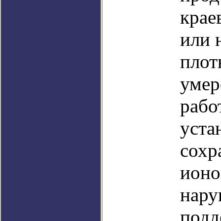
крае
или 
плот
умер
рабо
уста
сохр
ионо
нару
подд