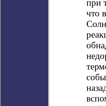
при 
что 
Солн
реак
обна
недо
терм
собы
наза
вспо