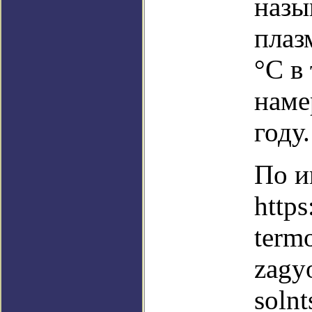
назы
плаз
°C в
наме
году.
По и
http
term
zagy
solnt