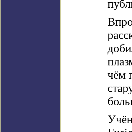
публ
Впро
расск
доби
плаз
чём 
стар
боль
Учён