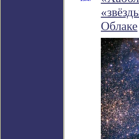
«звёзд
Облаке