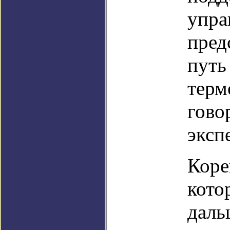
упра
пред
путь
терм
гово
эксп
Коре
кото
даль