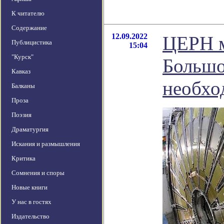
К читателю
Содержание
12.09.2022
ЦЕРН м
Публицистика
15:04
"Курск"
Большо
Кавказ
необхо
Балканы
Проза
Поэзия
Драматургия
Искания и размышления
Критика
Сомнения и споры
Новые книги
У нас в гостях
Издательство