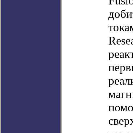
Fusi
доби
тока
Rese
реак
перв
реал
магн
помо
свер