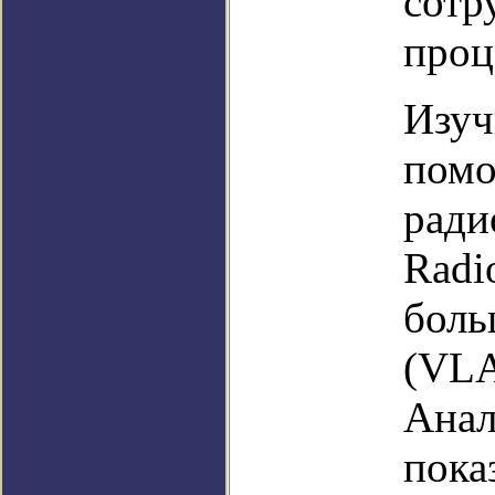
сотр
проц
Изуч
помо
ради
Radi
боль
(VLA
Анал
пока