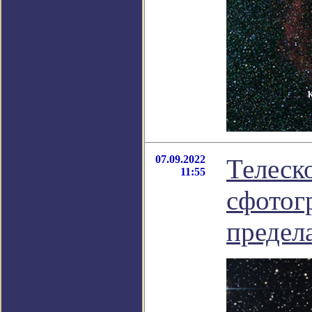
07.09.2022
Телеск
11:55
сфотог
предел