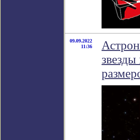
09.09.2022
Астрон
11:36
звезды
размер