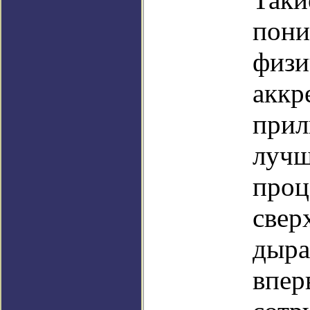
пони
физи
аккр
прил
лучш
проц
свер
дыра
впер