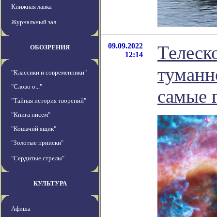
Книжная лавка
Журнальный зал
09.09.2022
Телеск
ОБОЗРЕНИЯ
12:14
туманн
"Классики и современники"
"Слово о..."
самые 
"Тайная история творений"
"Книга писем"
"Кошачий ящик"
"Золотые прииски"
"Сердитые стрелы"
КУЛЬТУРА
Афиша