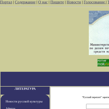
Портал
|
Содержание
|
О нас
|
Пишите
|
Новости
|
Голосование
|
ЛИТЕРАТУРА
"Русский переплет" заре
Новости русской культуры
Афиша