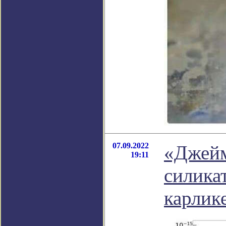
07.09.2022
«Джейм
19:11
силика
карлик