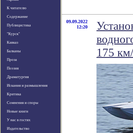
К читателю
Содержание
09.09.2022
Устано
Публицистика
12:20
"Курск"
водног
Кавказ
175 км
Балканы
Проза
Поэзия
Драматургия
Искания и размышления
Критика
Сомнения и споры
Новые книги
У нас в гостях
Издательство