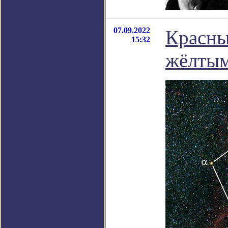
07.09.2022
Красны
15:32
жёлтым