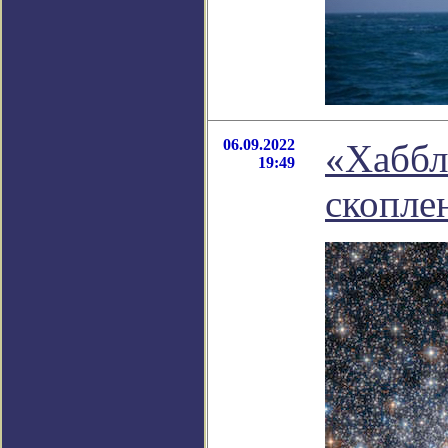
06.09.2022
«Хаббл
19:49
скопле