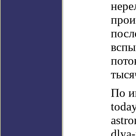
нере
прои
посл
вспы
пото
тыся
По и
toda
astro
dlya