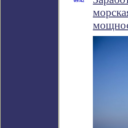
09:42
морска
мощнос