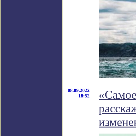
08.09.2022
«Самое
18:52
расска
измене