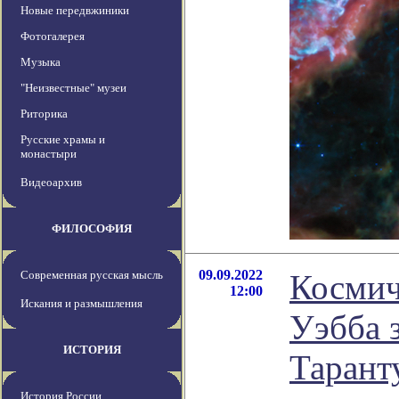
Новые передвжиники
Фотогалерея
Музыка
"Неизвестные" музеи
Риторика
Русские храмы и
монастыри
Видеоархив
ФИЛОСОФИЯ
09.09.2022
Современная русская мысль
Космич
12:00
Искания и размышления
Уэбба 
ИСТОРИЯ
Тарант
История России