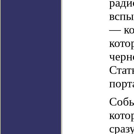
ради
вспы
— ко
кото
черн
Стат
порт
Собы
кото
сраз