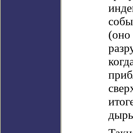
инде
собы
(оно
разр
когд
приб
свер
итог
дыры
Таки