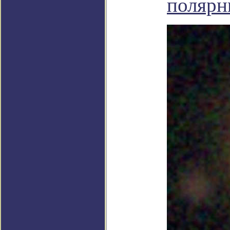
полярн