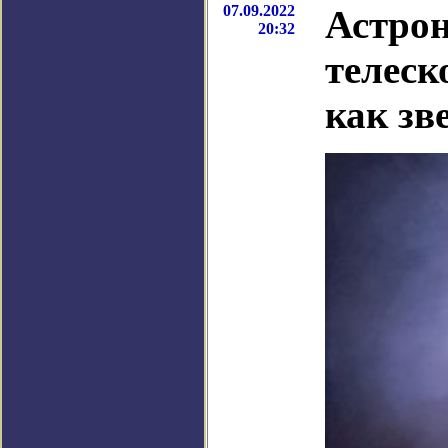
07.09.2022
Астрон
20:32
телеск
как зв