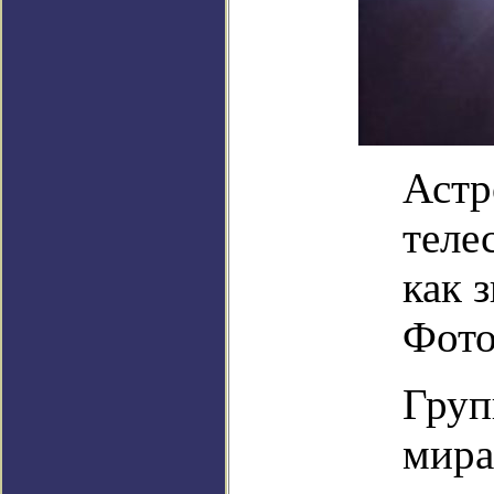
Астр
теле
как 
Фото
Груп
мира