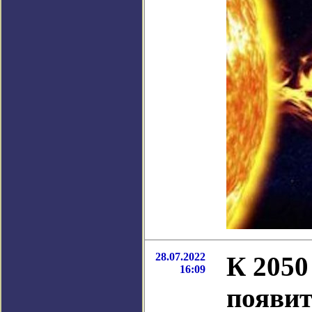
28.07.2022
К 2050
16:09
появит