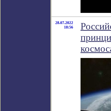
28.07.2022
Россий
18:56
принци
космос