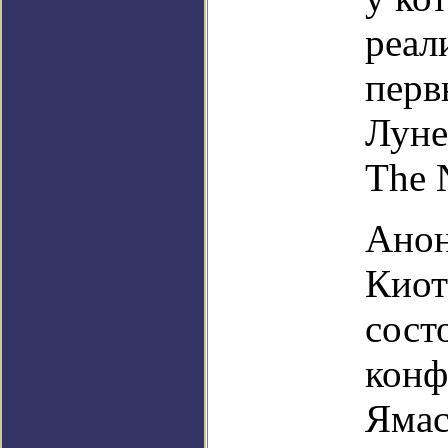
реал
перв
Луне
The 
Анон
Киот
сост
конф
Ямас