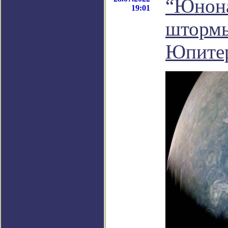
“Юнона
19:01
штормы
Юпите