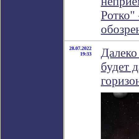
неприе
Ротко" 
обозре
28.07.2022
Далеко
19:33
будет 
горизо