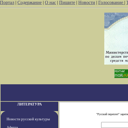
Портал
|
Содержание
|
О нас
|
Пишите
|
Новости
|
Голосование
|
ЛИТЕРАТУРА
"Русский переплет" заре
Новости русской культуры
Афиша