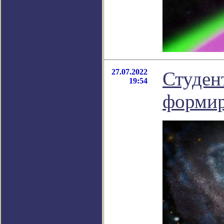
27.07.2022
Студен
19:54
формир