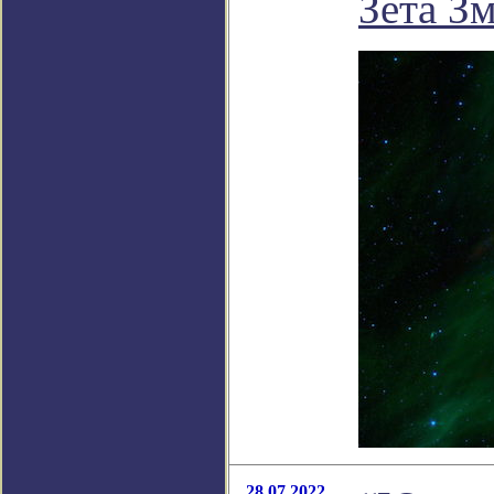
Зета З
28.07.2022