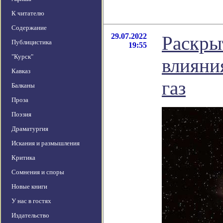
К читателю
Содержание
29.07.2022
Раскры
Публицистика
19:55
"Курск"
влияни
Кавказ
газ
Балканы
Проза
Поэзия
Драматургия
Искания и размышления
Критика
Сомнения и споры
Новые книги
У нас в гостях
Издательство