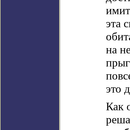
имит
эта 
обит
на н
прыг
повс
это 
Как 
реша