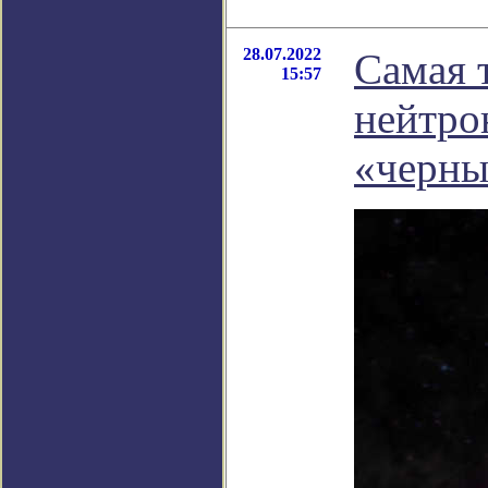
28.07.2022
Cамая 
15:57
нейтрон
«черны