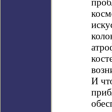
проб
косм
иску
коло
атро
кост
возн
И чт
приб
обес