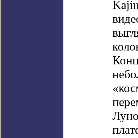
Kaji
виде
выгл
коло
Конц
небо
«кос
пере
Луно
плат