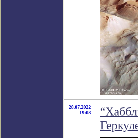
28.07.2022
“Хаббл
19:08
Геркул