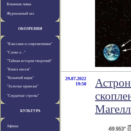
Книжная лавка
Журнальный зал
ОБОЗРЕНИЯ
"Классики и современники"
"Слово о..."
"Тайная история творений"
"Книга писем"
"Кошачий ящик"
29.07.2022
Астрон
19:50
"Золотые прииски"
скопле
"Сердитые стрелы"
Магелл
КУЛЬТУРА
Афиша