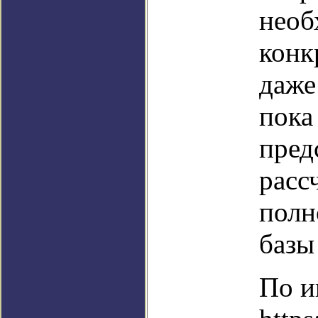
необ
конк
даже
пока
пред
расс
полн
базы
По и