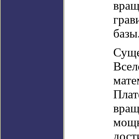
вращ
грав
базы
Суще
Всел
мате
Плат
вращ
мощн
дост