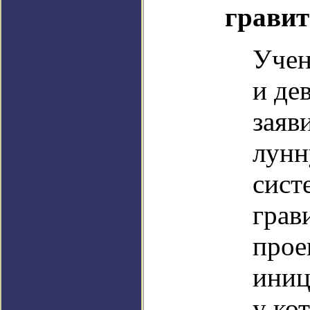
гравит
Учен
и де
заяв
лунн
сист
грав
прое
иниц
у ко