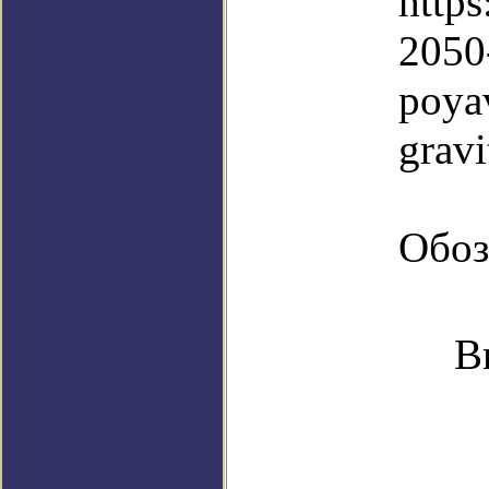
https
2050
poyav
gravi
Обоз
В