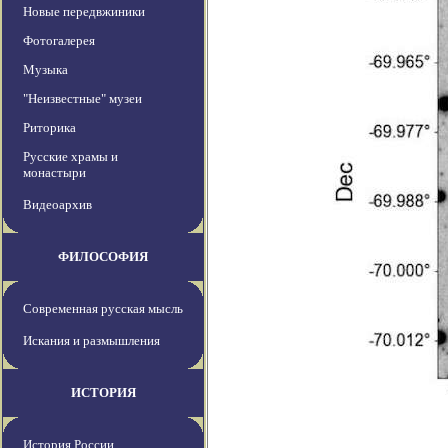
Новые передвжиники
Фотогалерея
Музыка
"Неизвестные" музеи
Риторика
Русские храмы и
монастыри
Видеоархив
ФИЛОСОФИЯ
Современная русская мысль
Искания и размышления
ИСТОРИЯ
История России