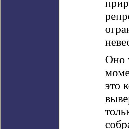
прир
репр
огра
неве
Оно 
моме
это 
выве
толь
собр