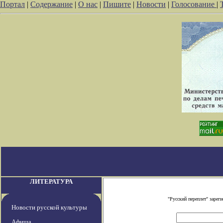
Портал
|
Содержание
|
О нас
|
Пишите
|
Новости
|
Голосование
|
ЛИТЕРАТУРА
"Русский переплет" заре
Новости русской культуры
Афиша