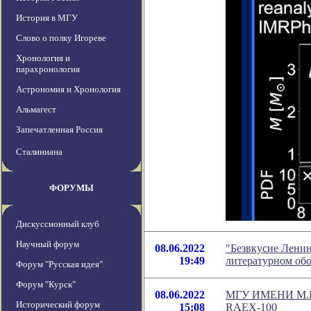
История в МГУ
Слово о полку Игореве
Хронология и
парахронология
Астрономия и Хронология
Альмагест
Запечатленная Россия
Сталиниана
ФОРУМЫ
Дискуссионный клуб
Научный форум
08.06.2022
"Безвкусие Ленин
19:49
литературном об
Форум "Русская идея"
Форум "Курск"
08.06.2022
МГУ ИМЕНИ М.
Исторический форум
15:08
RAEX-100