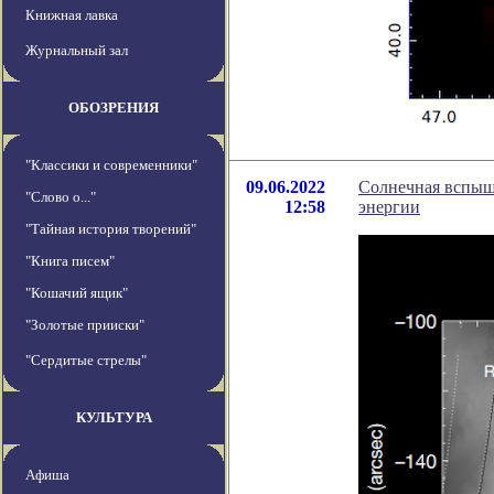
Книжная лавка
Журнальный зал
ОБОЗРЕНИЯ
"Классики и современники"
09.06.2022
Солнечная вспыш
"Слово о..."
12:58
энергии
"Тайная история творений"
"Книга писем"
"Кошачий ящик"
"Золотые прииски"
"Сердитые стрелы"
КУЛЬТУРА
Афиша