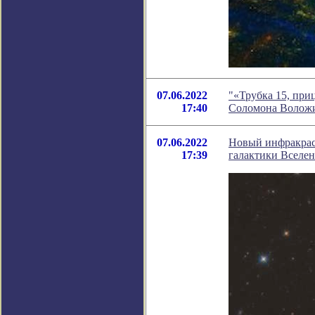
07.06.2022
"«Трубка 15, при
17:40
Соломона Волож
07.06.2022
Новый инфракрас
17:39
галактики Вселе