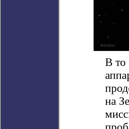
В то
аппа
прод
на З
мисс
проб