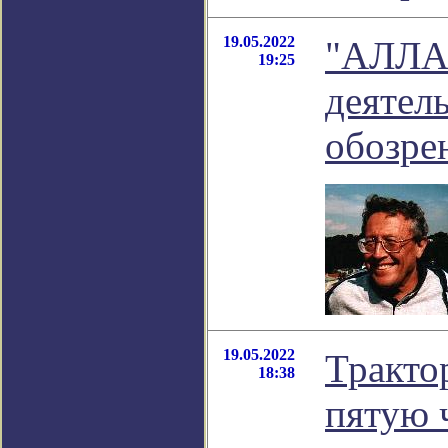
19.05.2022
"АЛЛА
19:25
деятель
обозре
19.05.2022
Тракто
18:38
пятую 