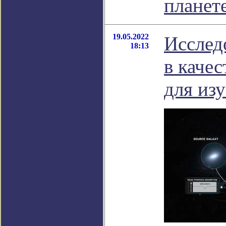
планет
19.05.2022
Исслед
18:13
в каче
для из