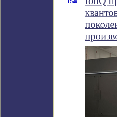
IonQ п
17:48
кванто
поколе
произв