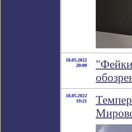
18.05.2022
"Фейки
20:00
обозре
18.05.2022
Темпер
19:21
Мирово