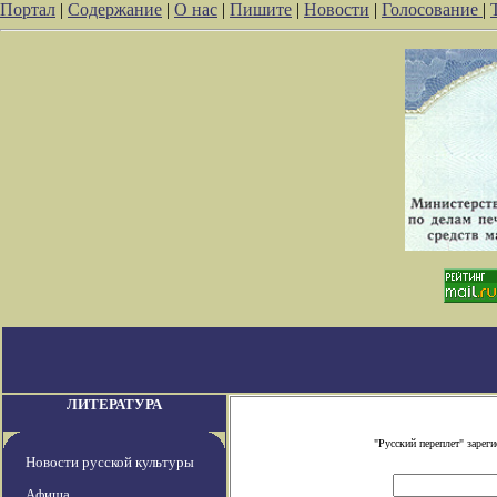
Портал
|
Содержание
|
О нас
|
Пишите
|
Новости
|
Голосование
|
ЛИТЕРАТУРА
"Русский переплет" заре
Новости русской культуры
Афиша