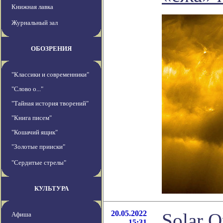
Книжная лавка
Журнальный зал
ОБОЗРЕНИЯ
"Классики и современники"
"Слово о..."
"Тайная история творений"
"Книга писем"
"Кошачий ящик"
"Золотые прииски"
"Сердитые стрелы"
КУЛЬТУРА
20.05.2022
Solar O
Афиша
15:31