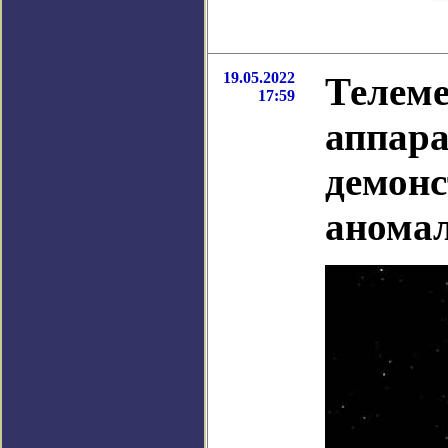
19.05.2022
Телеме
17:59
аппара
демонс
анома