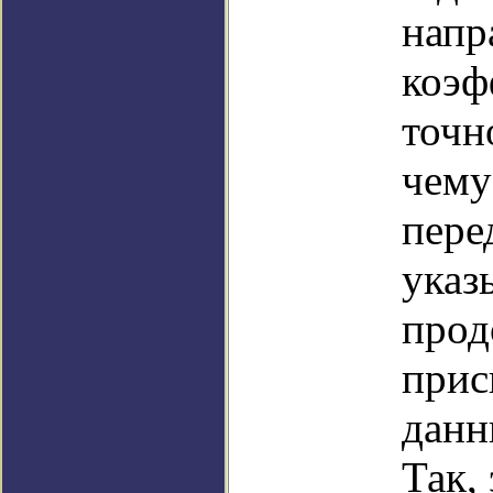
напр
коэф
точн
чему
пере
указ
прод
прис
данн
Так,