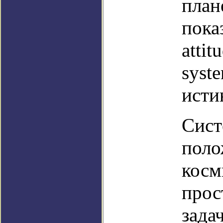
план
пока
attit
syst
исти
Сист
поло
косм
прос
зада