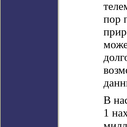
теле
пор 
прир
може
долг
возм
данн
В на
1 на
милл