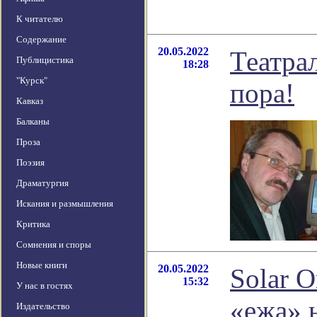
К читателю
Содержание
20.05.2022
Театра
Публицистика
18:28
"Курск"
пора!
Кавказ
Балканы
Проза
Поэзия
Драматургия
Искания и размышления
Критика
Сомнения и споры
Новые книги
20.05.2022
Solar O
15:32
У нас в гостях
«ежа» 
Издательство