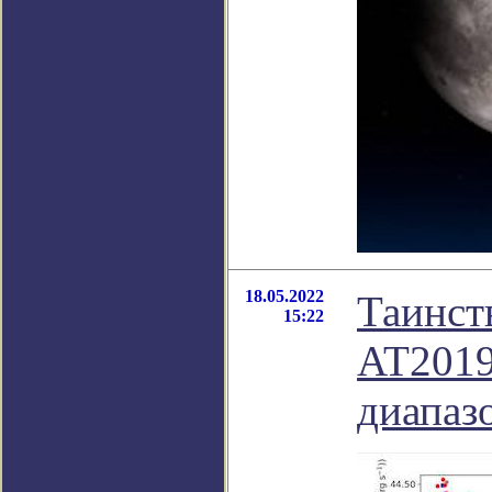
18.05.2022
Таинст
15:22
AT2019
диапаз