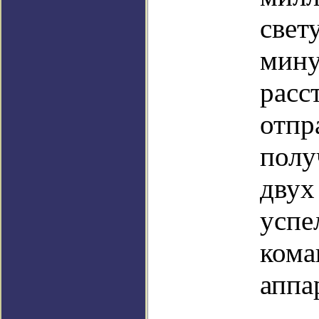
свет
мину
расс
отпр
полу
двух
успе
кома
аппа