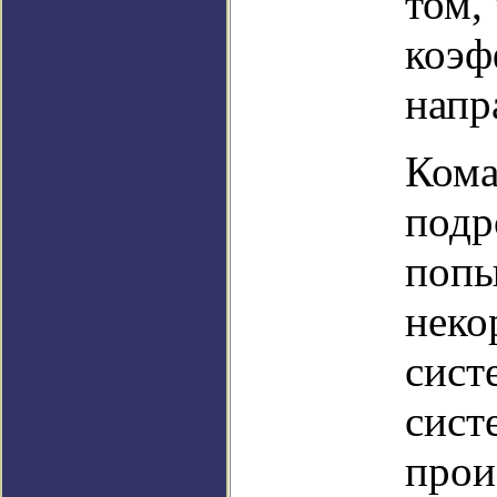
том,
коэф
напр
Кома
подр
попы
неко
сист
сист
прои