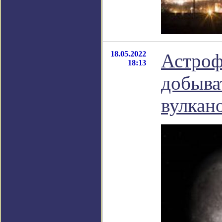
18.05.2022
Астроф
18:13
добыва
вулкан