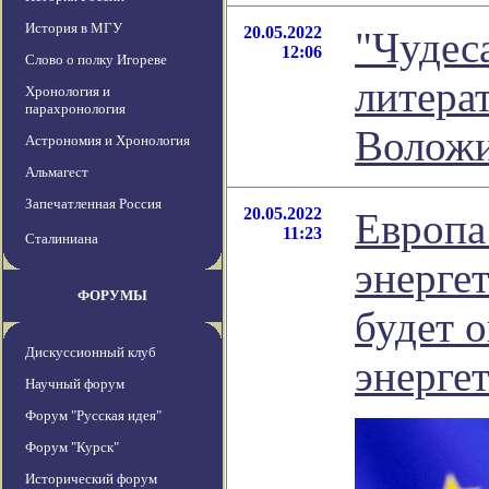
История в МГУ
20.05.2022
"Чудеса
12:06
Слово о полку Игореве
литера
Хронология и
парахронология
Волож
Астрономия и Хронология
Альмагест
Запечатленная Россия
20.05.2022
Европа
11:23
Сталиниана
энерге
ФОРУМЫ
будет 
Дискуссионный клуб
энерге
Научный форум
Форум "Русская идея"
Форум "Курск"
Исторический форум