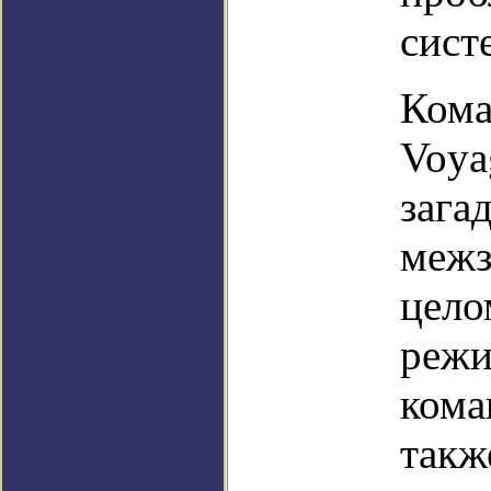
сист
Кома
Voya
зага
межз
цело
режи
кома
такж