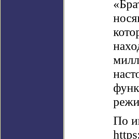
«Бра
нося
кото
нахо
милл
наст
функ
режи
По и
https