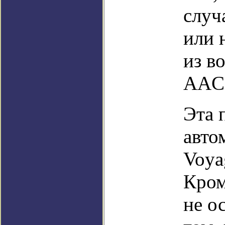
случ
или 
из в
AAC
Эта 
авто
Voya
Кром
не о