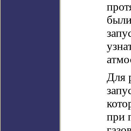
прот
были
запу
узнат
атмо
Для 
запу
кото
при 
газо