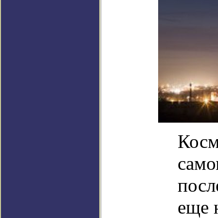
Косм
само
посл
еще 