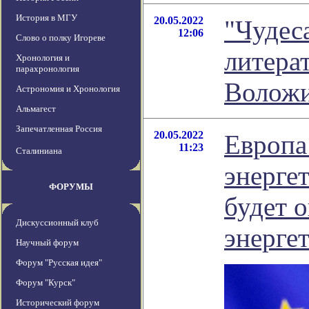
История в МГУ
20.05.2022
"Чудеса
12:06
Слово о полку Игореве
литера
Хронология и
парахронология
Волож
Астрономия и Хронология
Альмагест
Запечатленная Россия
20.05.2022
Европа
11:23
Сталиниана
энерге
ФОРУМЫ
будет 
Дискуссионный клуб
энерге
Научный форум
Форум "Русская идея"
Форум "Курск"
Исторический форум