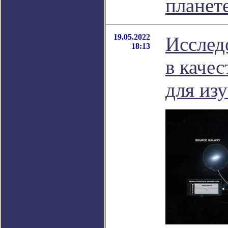
планет
19.05.2022
Исслед
18:13
в каче
для из