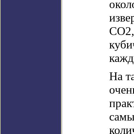
окол
изве
СО2,
куби
кажд
На т
очен
прак
самы
коли