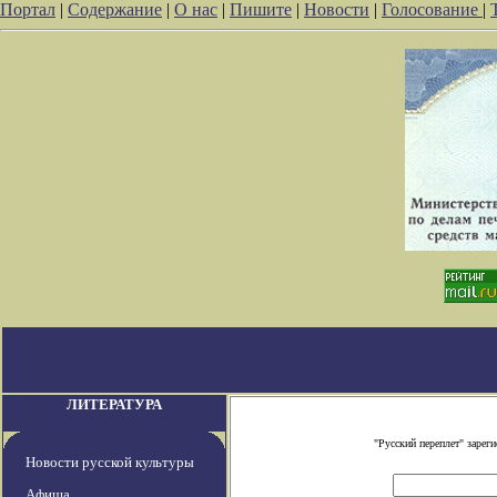
Портал
|
Содержание
|
О нас
|
Пишите
|
Новости
|
Голосование
|
ЛИТЕРАТУРА
"Русский переплет" заре
Новости русской культуры
Афиша