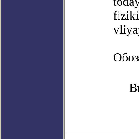
toda
fizik
vliya
Обоз
В