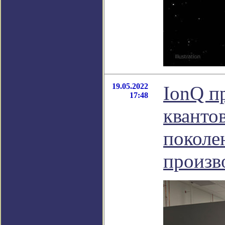
19.05.2022
IonQ п
17:48
кванто
поколе
произв