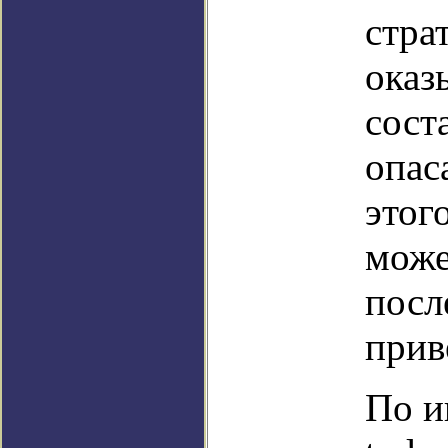
стра
оказ
сост
опас
этог
може
посл
прив
По и