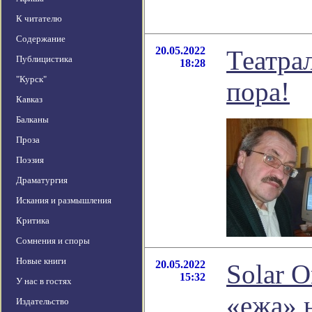
К читателю
Содержание
20.05.2022
Театра
Публицистика
18:28
"Курск"
пора!
Кавказ
Балканы
Проза
Поэзия
Драматургия
Искания и размышления
Критика
Сомнения и споры
Новые книги
20.05.2022
Solar O
15:32
У нас в гостях
«ежа» 
Издательство