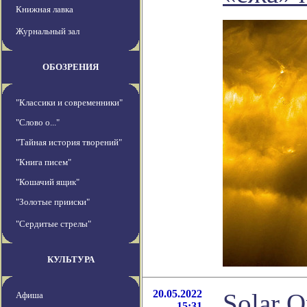
Книжная лавка
Журнальный зал
ОБОЗРЕНИЯ
"Классики и современники"
"Слово о..."
"Тайная история творений"
"Книга писем"
"Кошачий ящик"
"Золотые прииски"
"Сердитые стрелы"
КУЛЬТУРА
20.05.2022
Solar O
Афиша
15:31