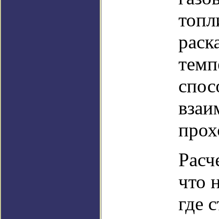
топл
раск
темп
спос
взаи
прох
Расч
что 
где 