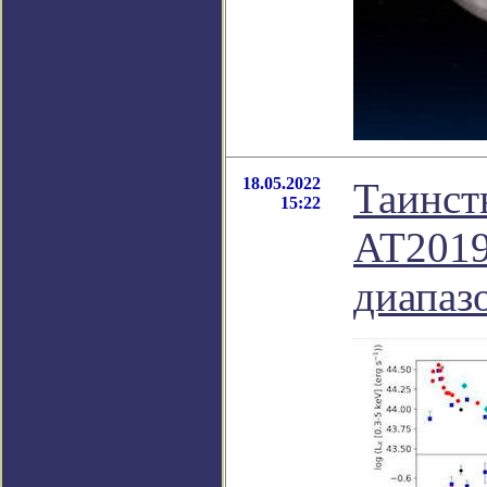
18.05.2022
Таинст
15:22
AT2019
диапаз