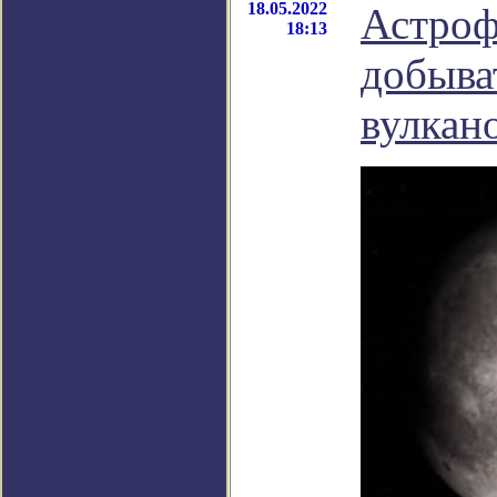
18.05.2022
Астроф
18:13
добыва
вулкан