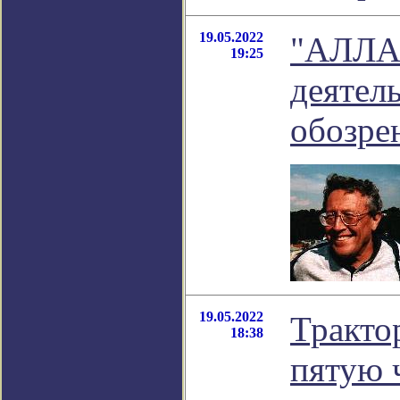
19.05.2022
"АЛЛА
19:25
деятель
обозре
19.05.2022
Тракто
18:38
пятую 