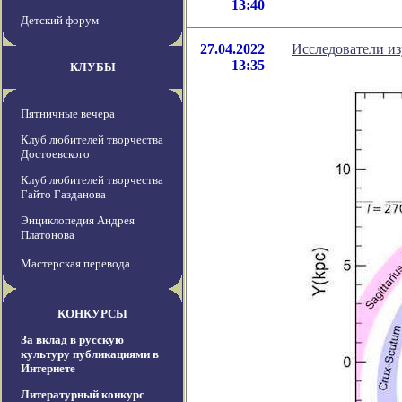
13:40
Детский форум
27.04.2022
Исследователи из
13:35
КЛУБЫ
Пятничные вечера
Клуб любителей творчества
Достоевского
Клуб любителей творчества
Гайто Газданова
Энциклопедия Андрея
Платонова
Мастерская перевода
КОНКУРСЫ
За вклад в русскую
культуру публикациями в
Интернете
Литературный конкурс