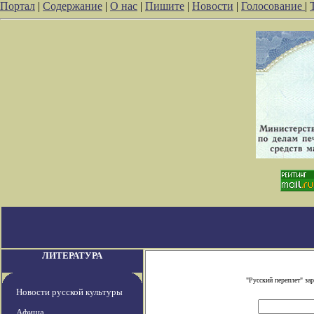
Портал
|
Содержание
|
О нас
|
Пишите
|
Новости
|
Голосование
|
ЛИТЕРАТУРА
"Русский переплет" з
Новости русской культуры
Афиша