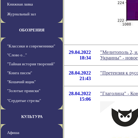
Книжная лавка
Журнальный зал
ОБОЗРЕНИЯ
"Классики и современники"
29.04.2022
"Мелитополь 2, и
"Слово о..."
18:34
Украины" - ново
"Тайная история творений"
28.04.2022
"Претензия к рус
"Книга писем"
21:43
"Кошачий ящик"
"Золотые прииски"
28.04.2022
"Глаголица" - Ко
15:06
"Сердитые стрелы"
КУЛЬТУРА
Афиша