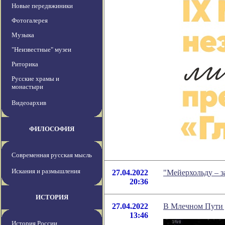
Новые передвжиники
Фотогалерея
Музыка
"Неизвестные" музеи
Риторика
Русские храмы и
монастыри
Видеоархив
ФИЛОСОФИЯ
Современная русская мысль
Искания и размышления
27.04.2022
"Мейерхольду – з
20:36
ИСТОРИЯ
27.04.2022
В Млечном Пути 
13:46
История России