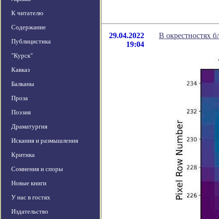
К читателю
Содержание
29.04.2022
В окрестностях 
Публицистика
19:04
"Курск"
Кавказ
Балканы
Проза
Поэзия
Драматургия
Искания и размышления
Критика
Сомнения и споры
Новые книги
У нас в гостях
Издательство