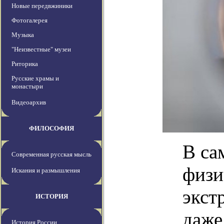
Новые передвжиники
Фотогалерея
Музыка
"Неизвестные" музеи
Риторика
Русские храмы и
монастыри
Видеоархив
ФИЛОСОФИЯ
В са
Современная русская мысль
физи
Искания и размышления
экст
ИСТОРИЯ
даже
История России