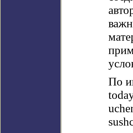
авто
важн
мате
прим
усло
По и
toda
uche
sushc