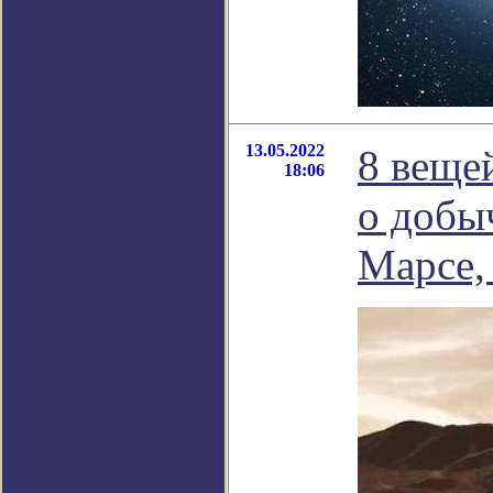
13.05.2022
8 веще
18:06
о добы
Марсе,