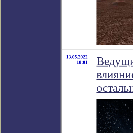
13.05.2022
Ведущи
18:01
влияние
осталь