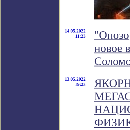
14.05.2022
"Опозо
11:23
новое 
Соломо
13.05.2022
ЯКОР
19:23
МЕГА
НАЦИ
ФИЗИ