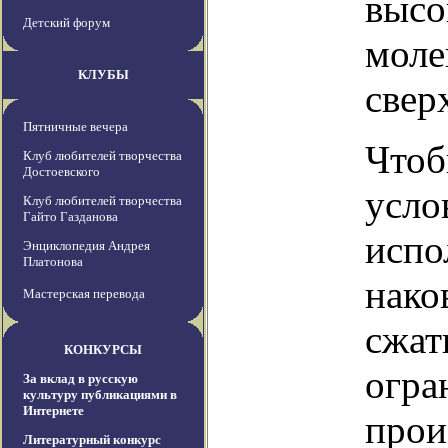
высо
Детский форум
моле
КЛУБЫ
свер
Пятничные вечера
Чтоб
Клуб любителей творчества
Достоевского
усло
Клуб любителей творчества
Гайто Газданова
испо
Энциклопедия Андрея
Платонова
нако
Мастерская перевода
сжат
КОНКУРСЫ
огра
За вклад в русскую
культуру публикациями в
Интернете
прои
Литературный конкурс