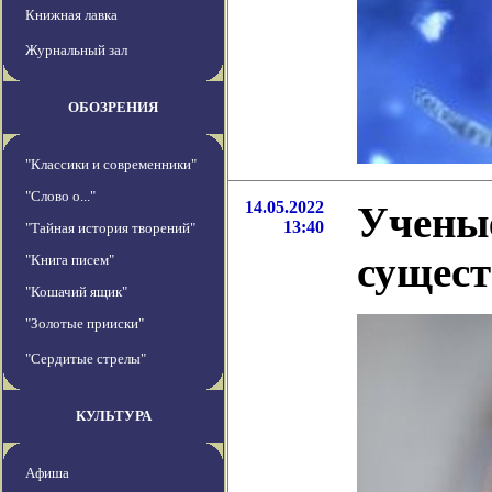
Книжная лавка
Журнальный зал
ОБОЗРЕНИЯ
"Классики и современники"
"Слово о..."
14.05.2022
Ученые
13:40
"Тайная история творений"
сущест
"Книга писем"
"Кошачий ящик"
"Золотые прииски"
"Сердитые стрелы"
КУЛЬТУРА
Афиша