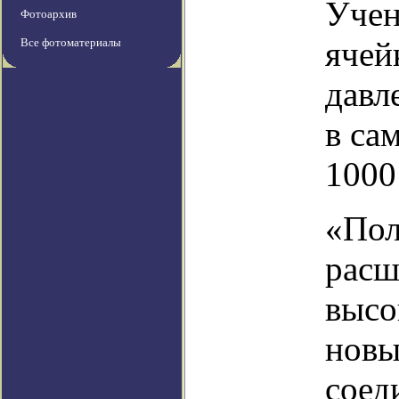
Учен
Фотоархив
ячей
Все фотоматериалы
давл
в са
1000
«Пол
расш
высо
новы
соед