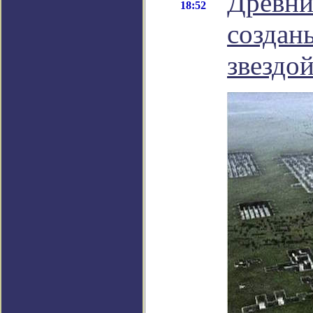
Древни
18:52
создан
звездо