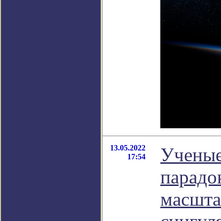
13.05.2022
Ученые
17:54
парадо
масшта