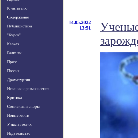
К читателю
Содержание
14.05.2022
Ученые
Публицистика
13:51
"Курск"
зарожд
Кавказ
Балканы
Проза
Поэзия
Драматургия
Искания и размышления
Критика
Сомнения и споры
Новые книги
У нас в гостях
Издательство