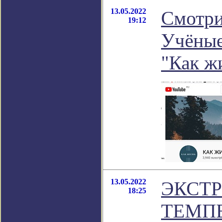
13.05.2022
Смотри
19:12
Учёные
"Как ж
13.05.2022
ЭКСТ
18:25
ТЕМПЕ