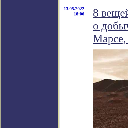
13.05.2022
8 веще
18:06
о добы
Марсе,