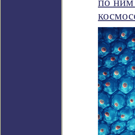
по ним
космос