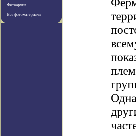
Ферм
Фотоархив
терр
Все фотоматериалы
пост
всем
пока
плем
груп
Одна
друг
част