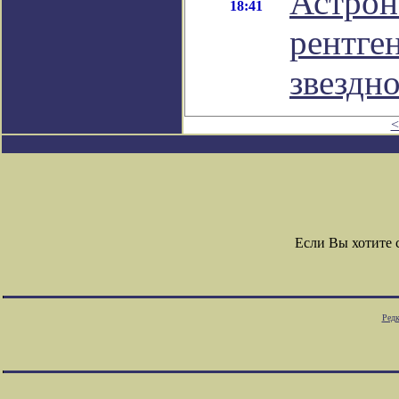
Астрон
18:41
рентге
звездн
<
Если Вы хотите
Редк