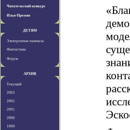
Читательский конкурс
«Бла
Илья-Премия
демо
ДЕТЯМ
моде
Электронные пампасы
суще
Фантастика
знан
Форум
конт
АРХИВ
Текущий
расс
2003
иссл
2002
2001
Эско
2000
1999