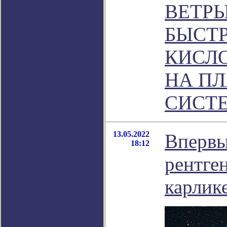
ВЕТРЫ
БЫСТР
КИСЛ
НА П
СИСТ
13.05.2022
Впервы
18:12
рентге
карлик