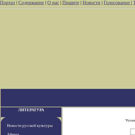
Портал
|
Содержание
|
О нас
|
Пишите
|
Новости
|
Голосование
|
ЛИТЕРАТУРА
"Русски
Новости русской культуры
Афиша