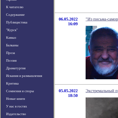
К читателю
Содержание
06.05.2022
"Из письма-сам
Публицистика
16:09
"Курск"
Кавказ
Балканы
Проза
Поэзия
Драматургия
Искания и размышления
Критика
05.05.2022
Экстремальный пу
Сомнения и споры
18:50
Новые книги
У нас в гостях
Издательство