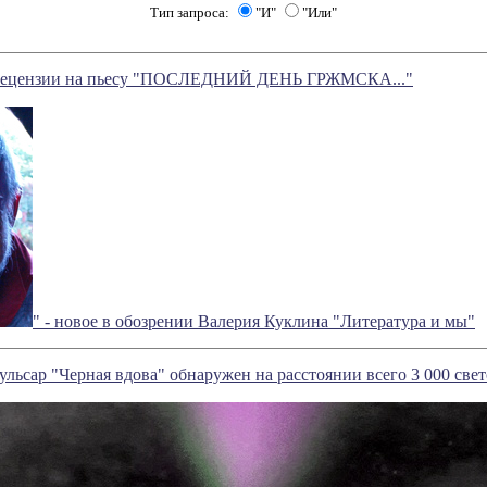
Тип запроса:
"И"
"Или"
орецензии на пьесу "ПОСЛЕДНИЙ ДЕНЬ ГРЖМСКА..."
" - новое в обозрении Валерия Куклина "Литература и мы"
льсар "Черная вдова" обнаружен на расстоянии всего 3 000 свет