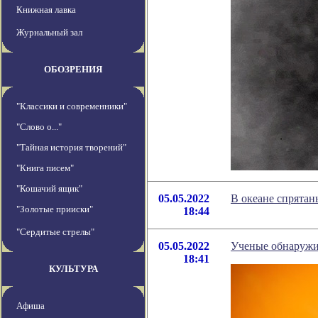
Книжная лавка
Журнальный зал
ОБОЗРЕНИЯ
"Классики и современники"
"Слово о..."
"Тайная история творений"
"Книга писем"
"Кошачий ящик"
05.05.2022
В океане спрятаны
"Золотые прииски"
18:44
"Сердитые стрелы"
05.05.2022
Ученые обнаружи
18:41
КУЛЬТУРА
Афиша