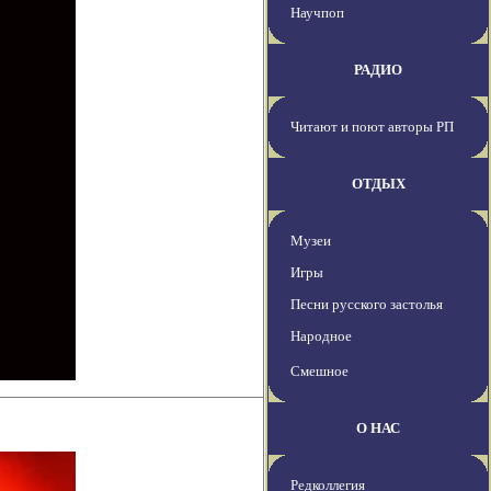
Научпоп
РАДИО
Читают и поют авторы РП
ОТДЫХ
Музеи
Игры
Песни русского застолья
Народное
Смешное
О НАС
Редколлегия