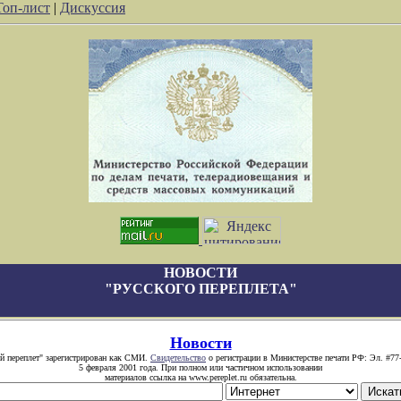
Топ-лист
|
Дискуссия
НОВОСТИ
"РУССКОГО ПЕРЕПЛЕТА"
Новости
й переплет" зарегистрирован как СМИ.
Свидетельство
о регистрации в Министерстве печати РФ: Эл. #77
5 февраля 2001 года. При полном или частичном использовании
материалов ссылка на www.pereplet.ru обязательна.