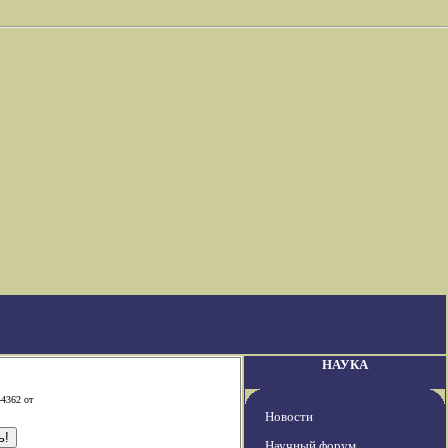
НАУКА
-4362 от
Новости
Научный форум