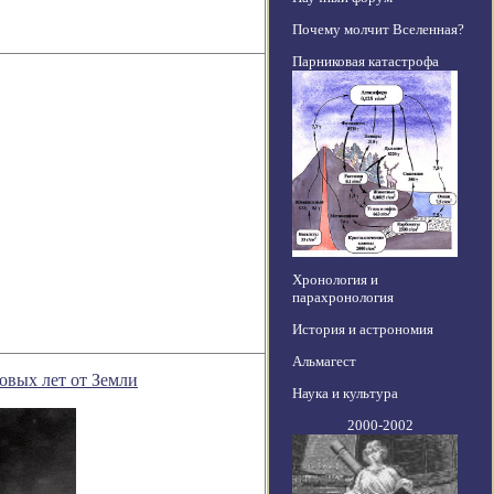
Почему молчит Вселенная?
Парниковая катастрофа
Хронология и
парахронология
История и астрономия
Альмагест
овых лет от Земли
Наука и культура
2000-2002