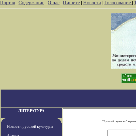
Портал
|
Содержание
|
О нас
|
Пишите
|
Новости
|
Голосование
|
ЛИТЕРАТУРА
"Русский переплет" заре
Новости русской культуры
Афиша