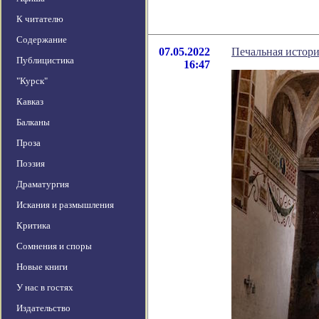
К читателю
Содержание
07.05.2022
Печальная истори
Публицистика
16:47
"Курск"
Кавказ
Балканы
Проза
Поэзия
Драматургия
Искания и размышления
Критика
Сомнения и споры
Новые книги
У нас в гостях
Издательство