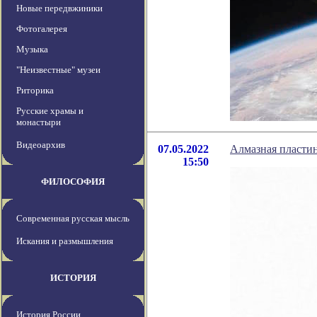
Новые передвжиники
Фотогалерея
Музыка
"Неизвестные" музеи
Риторика
Русские храмы и
монастыри
Видеоархив
07.05.2022
Алмазная пластин
15:50
ФИЛОСОФИЯ
Современная русская мысль
Искания и размышления
ИСТОРИЯ
История России