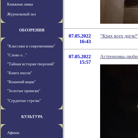
Книжная лавка
Журнальный зал
ОБОЗРЕНИЯ
07.05.2022
"Крах всех догм?
16:43
"Классики и современники"
"Слово о..."
07.05.2022
Астрономы-любит
15:57
"Тайная история творений"
"Книга писем"
"Кошачий ящик"
"Золотые прииски"
"Сердитые стрелы"
КУЛЬТУРА
Афиша