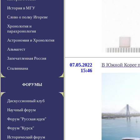
История в МГУ
Слово о полку Игореве
Хронология и
парахронология
Астрономия и Хронология
Альмагест
Запечатленная Россия
07.05.2022
В Южной Корее п
Сталиниана
15:46
ФОРУМЫ
Дискуссионный клуб
Научный форум
Форум "Русская идея"
Форум "Курск"
Исторический форум