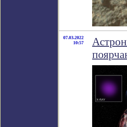
07.03.2022
Астрон
10:57
поярча