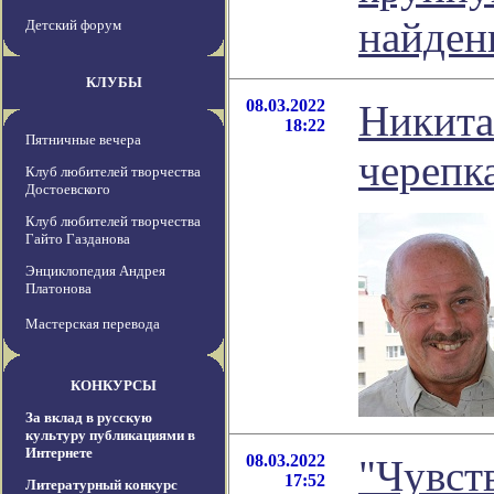
найден
Детский форум
КЛУБЫ
08.03.2022
Никита
18:22
Пятничные вечера
черепк
Клуб любителей творчества
Достоевского
Клуб любителей творчества
Гайто Газданова
Энциклопедия Андрея
Платонова
Мастерская перевода
КОНКУРСЫ
За вклад в русскую
культуру публикациями в
Интернете
08.03.2022
"Чувст
17:52
Литературный конкурс