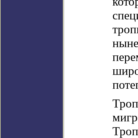
кото
спец
троп
ныне
пере
широ
поте
Троп
мигр
Троп