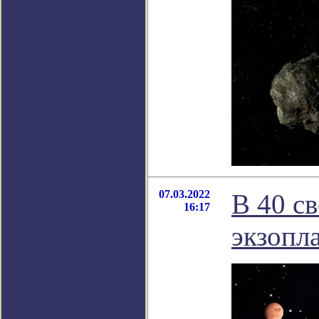
07.03.2022
В 40 с
16:17
экзопл