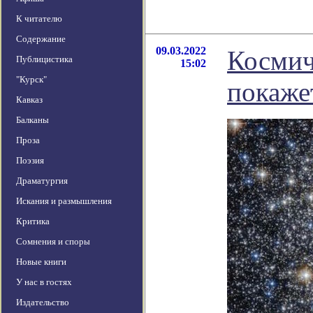
К читателю
Содержание
09.03.2022
Космич
Публицистика
15:02
"Курск"
покаже
Кавказ
Балканы
Проза
Поэзия
Драматургия
Искания и размышления
Критика
Сомнения и споры
Новые книги
У нас в гостях
Издательство