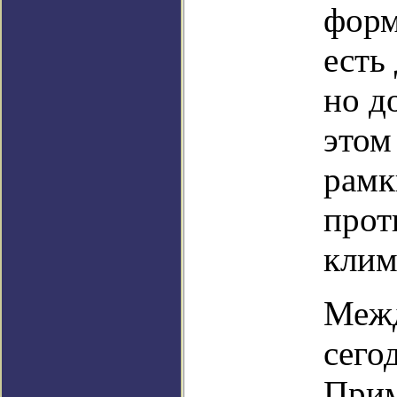
форм
есть
но д
этом
рамк
прот
клим
Межд
сего
Прим