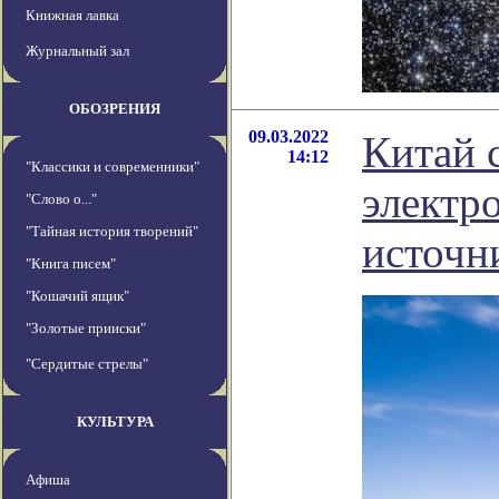
Книжная лавка
Журнальный зал
ОБОЗРЕНИЯ
09.03.2022
Китай 
14:12
"Классики и современники"
электр
"Слово о..."
"Тайная история творений"
источн
"Книга писем"
"Кошачий ящик"
"Золотые прииски"
"Сердитые стрелы"
КУЛЬТУРА
Афиша