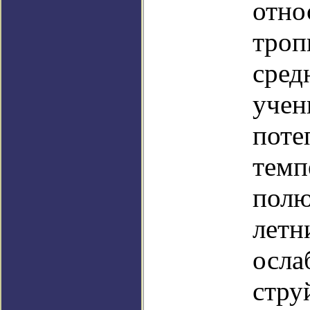
отно
троп
сред
учен
поте
темп
полю
летн
осла
стру