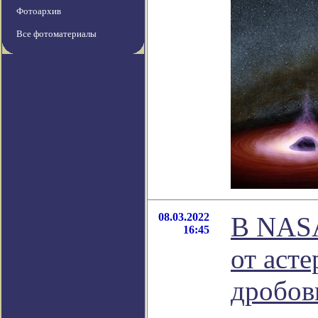
Фотоархив
Все фотоматериалы
08.03.2022
В NASA
16:45
от аст
дробов