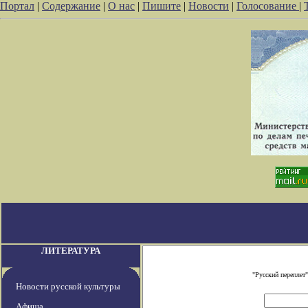
Портал
|
Содержание
|
О нас
|
Пишите
|
Новости
|
Голосование
|
ЛИТЕРАТУРА
"Русский переплет
Новости русской культуры
Афиша