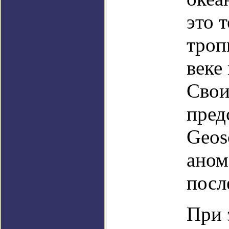
это 
троп
веке
Свои
пред
Geos
аном
посл
При 