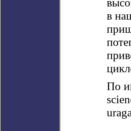
высо
в на
приш
поте
прив
цикл
По и
scien
urag