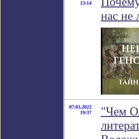
Почему
13:14
нас не
07.03.2022
"Чем О
19:37
литера