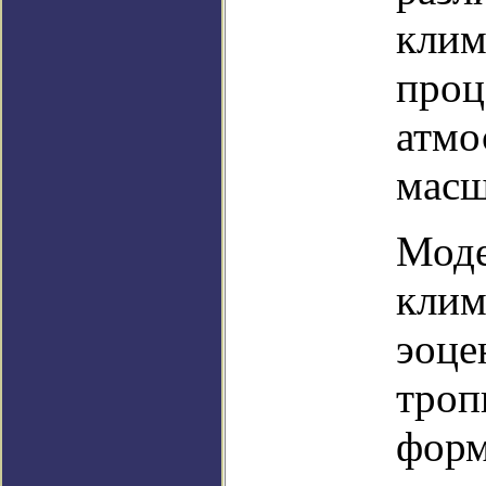
клим
проц
атмо
масш
Моде
клим
эоце
троп
форм