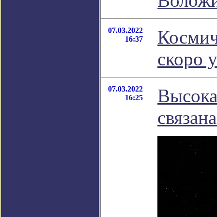
Волож
07.03.2022
Космич
16:37
скоро 
07.03.2022
Высока
16:25
связана