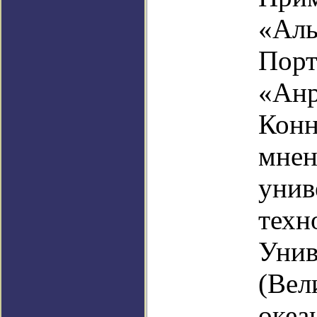
«Аль
Порт
«Анр
Конн
мнен
унив
техн
Унив
(Вел
океа