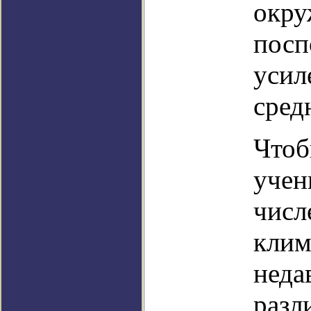
окру
посп
усил
сред
Чтоб
учен
числ
клим
неда
разл