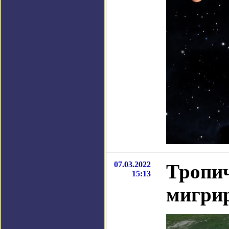
07.03.2022
Тропич
15:13
мигрир