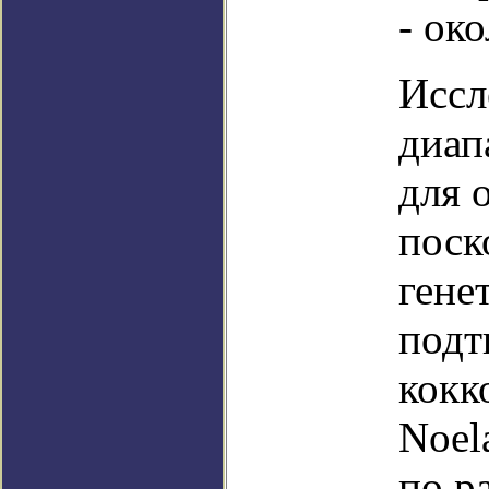
- око
Иссл
диап
для 
поск
гене
подт
кокк
Noel
по р