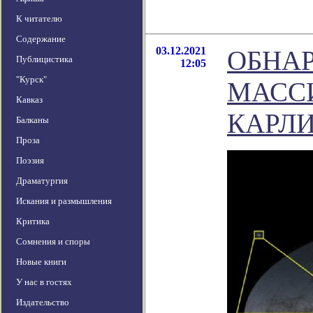
К читателю
Содержание
03.12.2021
ОБНА
Публицистика
12:05
"Курск"
МАССИ
Кавказ
КАРЛ
Балканы
Проза
Поэзия
Драматургия
Искания и размышления
Критика
Сомнения и споры
Новые книги
У нас в гостях
Издательство