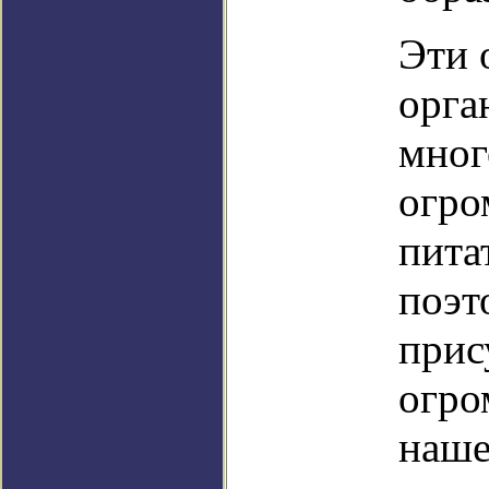
Эти 
орга
мног
огро
пита
поэт
прис
огро
наше