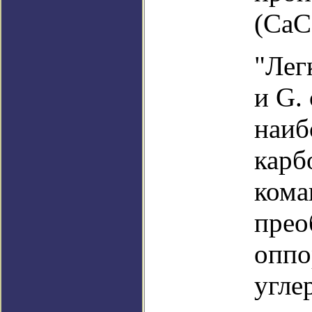
(CaC
"Лег
и G. 
наиб
карб
кома
прео
оппо
угле