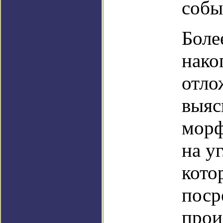
собы
Боле
нако
отло
выяс
морф
на у
кото
поср
прои