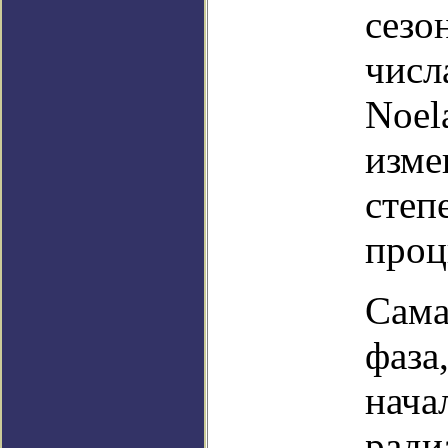
сезо
числ
Noel
изме
степ
проц
Сама
фаза
нача
ради