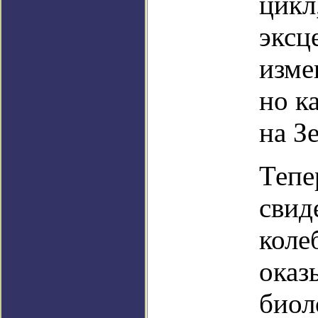
цикл
эксц
изме
но к
на З
Тепе
свид
коле
оказ
биол