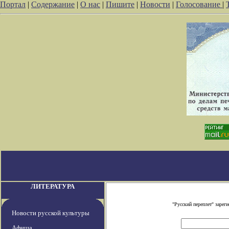
Портал
|
Содержание
|
О нас
|
Пишите
|
Новости
|
Голосование
|
ЛИТЕРАТУРА
"Русский переплет" заре
Новости русской культуры
Афиша