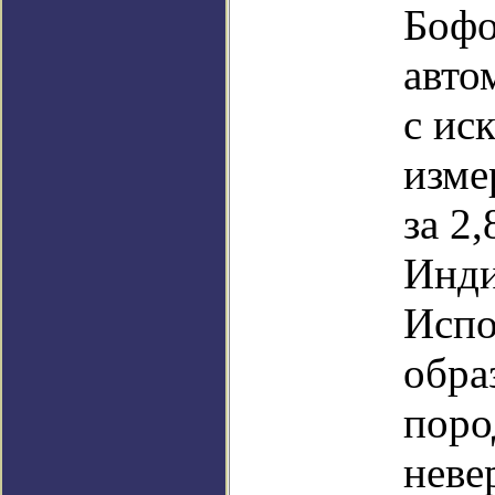
Бофо
авто
с ис
изме
за 2
Инди
Испо
обра
поро
неве