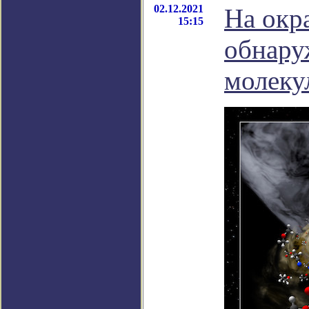
02.12.2021
На окр
15:15
обнару
молеку