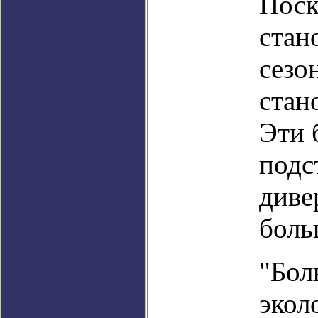
Поск
стан
сезо
стан
Эти 
подс
диве
боль
"Бол
экол