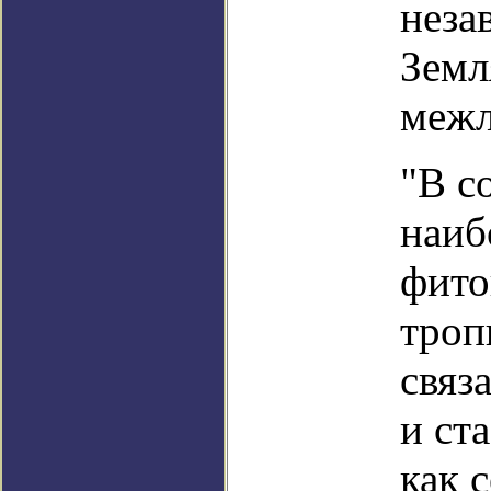
неза
Земл
межл
"В с
наиб
фито
троп
связ
и ст
как 