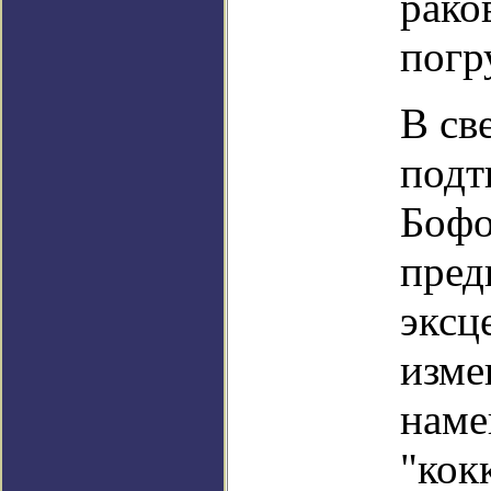
рако
погр
В св
подт
Бофо
пред
эксц
изме
наме
"кок