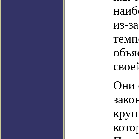
наиб
из-з
темп
объя
свое
Они 
зако
круп
кото