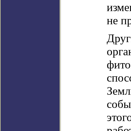
изме
не п
Друг
орга
фито
спос
Земл
собы
этог
рабо