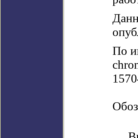
Данн
опуб
По и
chro
1570
Обоз
В