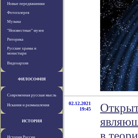
Новые передвжиники
Фотогалерея
Музыка
"Неизвестные" музеи
Риторика
Русские храмы и
монастыри
Видеоархив
ФИЛОСОФИЯ
Современная русская мысль
02.12.2021
Открыт
Искания и размышления
19:45
являющ
ИСТОРИЯ
в теор
История России