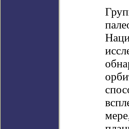
Груп
пале
Наци
иссл
обна
орби
спос
вспл
мере
план