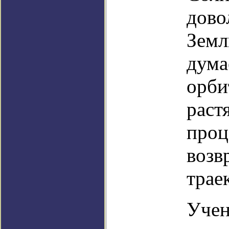
дово
Земл
дума
орби
раст
проц
возв
трае
Учен