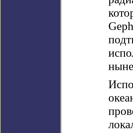
кото
Geph
подт
испо
ныне
Испо
океа
пров
лока