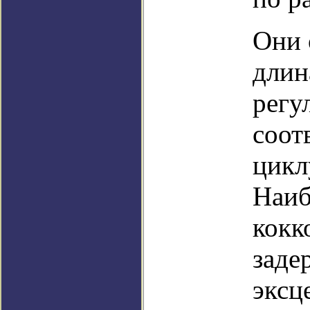
Они 
длин
регу
соот
цикл
Наиб
кокк
заде
эксц