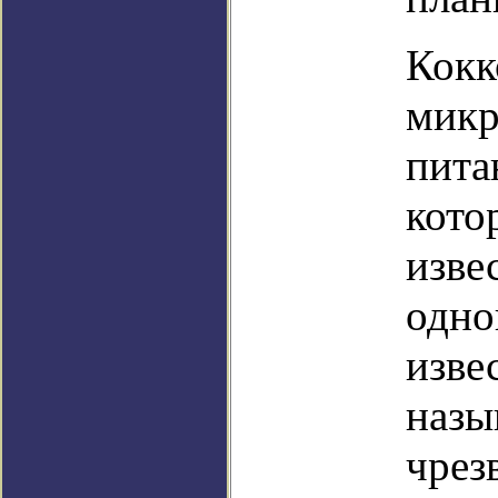
Кокк
микр
пита
кото
изве
одно
изве
назы
чрез