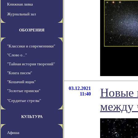
Книжная лавка
Журнальный зал
ОБОЗРЕНИЯ
"Классики и современники"
"Слово о..."
"Тайная история творений"
"Книга писем"
"Кошачий ящик"
03.12.2021
Новые 
"Золотые прииски"
11:40
"Сердитые стрелы"
между 
КУЛЬТУРА
Афиша