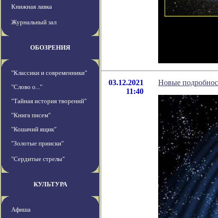
Книжная лавка
Журнальный зал
ОБОЗРЕНИЯ
"Классики и современники"
03.12.2021
Новые подробнос
"Слово о..."
11:40
"Тайная история творений"
"Книга писем"
"Кошачий ящик"
"Золотые прииски"
"Сердитые стрелы"
КУЛЬТУРА
Афиша