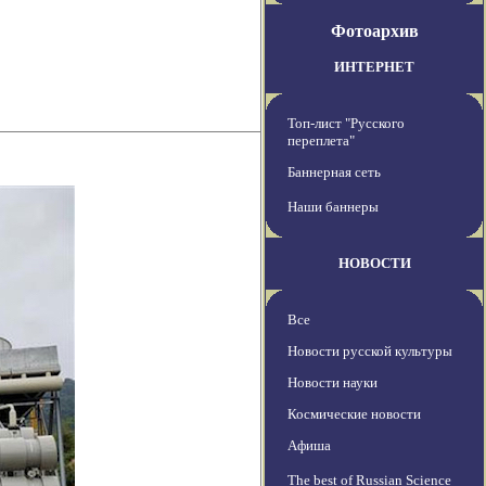
Фотоархив
ИНТЕРНЕТ
Топ-лист "Русского
переплета"
Баннерная сеть
Наши баннеры
НОВОСТИ
Все
Новости русской культуры
Новости науки
Космические новости
Афиша
The best of Russian Science