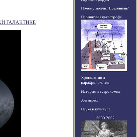
Почему молчит Вселенная?
Парниковая катастрофа
ОЙ ГАЛАКТИКЕ
Хронология и
парахронология
История и астрономия
Альмагест
Наука и культура
2000-2002