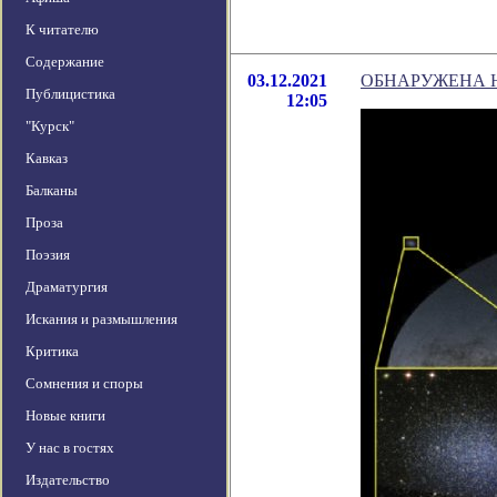
К читателю
Содержание
03.12.2021
ОБНАРУЖЕНА 
Публицистика
12:05
"Курск"
Кавказ
Балканы
Проза
Поэзия
Драматургия
Искания и размышления
Критика
Сомнения и споры
Новые книги
У нас в гостях
Издательство