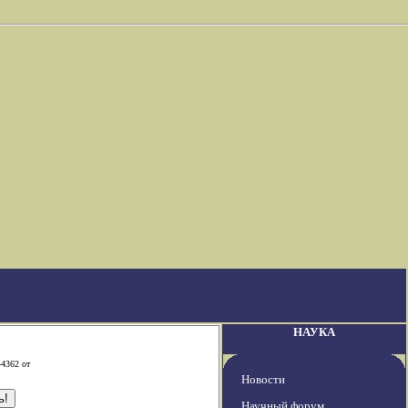
НАУКА
-4362 от
Новости
Научный форум