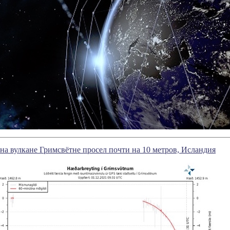
а вулкане Гримсвётне просел почти на 10 метров, Исландия