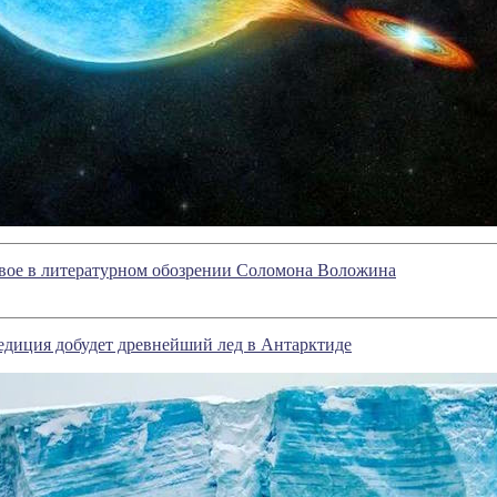
овое в литературном обозрении Соломона Воложина
едиция добудет древнейший лед в Антарктиде