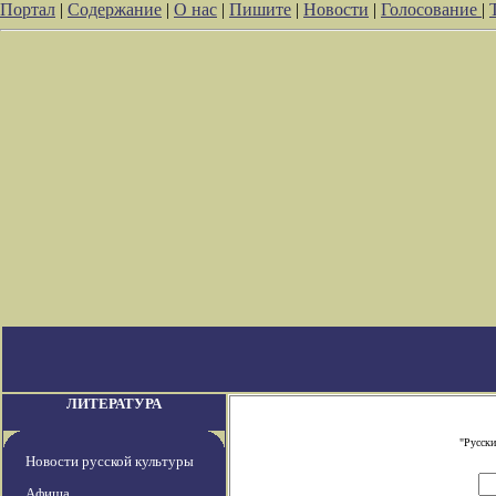
Портал
|
Содержание
|
О нас
|
Пишите
|
Новости
|
Голосование
|
ЛИТЕРАТУРА
"Русски
Новости русской культуры
Афиша