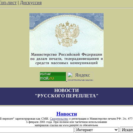
Топ-лист
|
Дискуссия
НОВОСТИ
"РУССКОГО ПЕРЕПЛЕТА"
Новости
й переплет" зарегистрирован как СМИ.
Свидетельство
о регистрации в Министерстве печати РФ: Эл. #77
5 февраля 2001 года. При полном или частичном использовании
материалов ссылка на www.pereplet.ru обязательна.