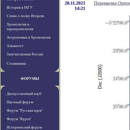
20.11.2021
Перемычка Орион
История в МГУ
14:21
Слово о полку Игореве
Хронология и
парахронология
Астрономия и Хронология
Альмагест
Запечатленная Россия
Сталиниана
ФОРУМЫ
Дискуссионный клуб
Научный форум
Форум "Русская идея"
Форум "Курск"
Исторический форум