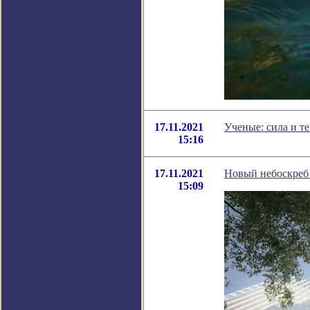
17.11.2021
Ученые: сила и т
15:16
17.11.2021
Новый небоскреб 
15:09