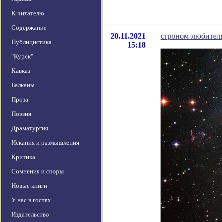
К читателю
Содержание
20.11.2021
строном-любител
Публицистика
15:18
"Курск"
Кавказ
Балканы
Проза
Поэзия
Драматургия
Искания и размышления
Критика
Сомнения и споры
Новые книги
У нас в гостях
Издательство