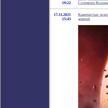
19:22
Соломона Волож
17.11.2021
Каменистые экзоп
15:43
земной