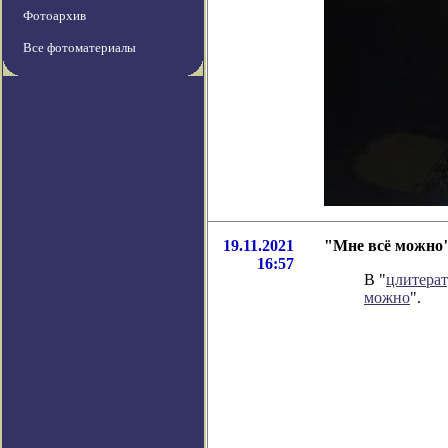
Фотоархив
Все фотоматериалы
19.11.2021
"Мне всё можно"
16:57
В "
цлитера
можно
".