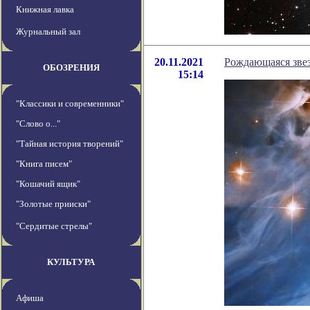
Книжная лавка
Журнальный зал
20.11.2021
Рождающаяся звез
ОБОЗРЕНИЯ
15:14
"Классики и современники"
"Слово о..."
"Тайная история творений"
"Книга писем"
"Кошачий ящик"
"Золотые прииски"
"Сердитые стрелы"
КУЛЬТУРА
Афиша