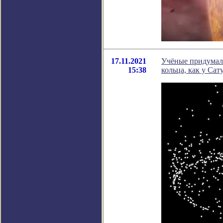
17.11.2021
Учёные придумали
15:38
кольца, как у Сат