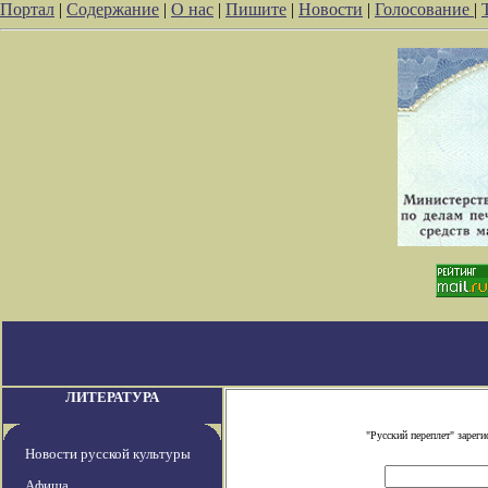
Портал
|
Содержание
|
О нас
|
Пишите
|
Новости
|
Голосование
|
ЛИТЕРАТУРА
"Русский переплет" заре
Новости русской культуры
Афиша