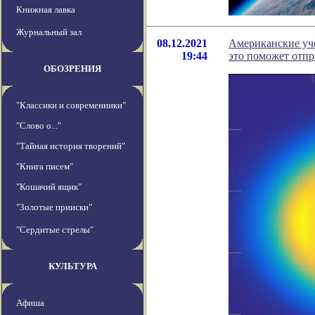
Книжная лавка
Журнальный зал
08.12.2021
Американские уч
19:44
это поможет отпр
ОБОЗРЕНИЯ
"Классики и современники"
"Слово о..."
"Тайная история творений"
"Книга писем"
"Кошачий ящик"
"Золотые прииски"
"Сердитые стрелы"
КУЛЬТУРА
Афиша