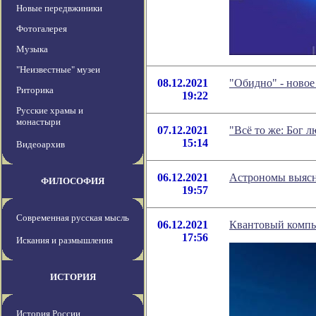
Новые передвжиники
Фотогалерея
Музыка
"Неизвестные" музеи
08.12.2021
"Обидно" - ново
Риторика
19:22
Русские храмы и
монастыри
07.12.2021
"Всё то же: Бог 
15:14
Видеоархив
06.12.2021
Астрономы выясни
ФИЛОСОФИЯ
19:57
Современная русская мысль
06.12.2021
Квантовый компь
17:56
Искания и размышления
ИСТОРИЯ
История России