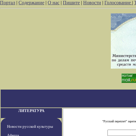
Портал
|
Содержание
|
О нас
|
Пишите
|
Новости
|
Голосование
|
ЛИТЕРАТУРА
"Русский переплет" заре
Новости русской культуры
Афиша