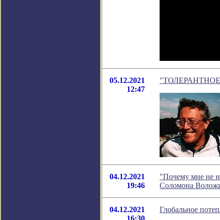
05.12.2021
"ТОЛЕРАНТНОЕ БЕ
12:47
04.12.2021
"Почему мне не н
19:46
Соломона Волож
04.12.2021
Глобальное потеп
16:30