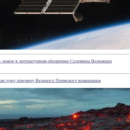
- новое в литературном обозрении Соломона Воложина
еще одну причину Великого Пермского вымирания