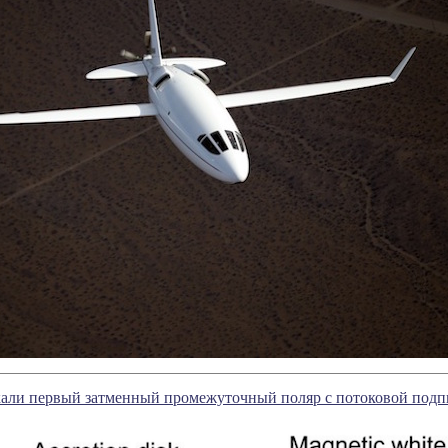
али первый затменный промежуточный поляр с потоковой подп