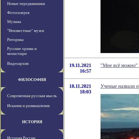
Новые передвжиники
Фотогалерея
Музыка
"Неизвестные" музеи
Риторика
Русские храмы и
монастыри
Видеоархив
19.11.2021
"Мне всё можно" 
16:57
ФИЛОСОФИЯ
18.11.2021
Ученые назвали 
18:03
Современная русская мысль
Искания и размышления
ИСТОРИЯ
История России