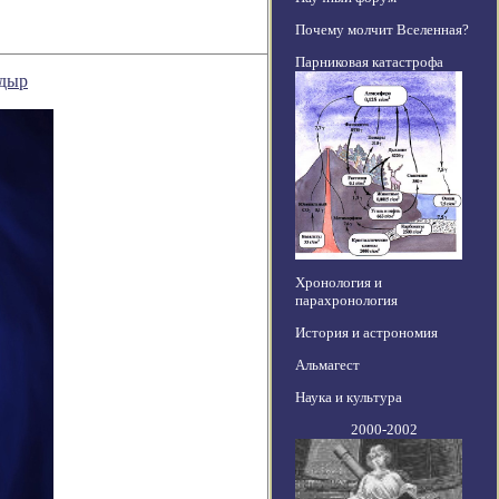
Почему молчит Вселенная?
Парниковая катастрофа
 дыр
Хронология и
парахронология
История и астрономия
Альмагест
Наука и культура
2000-2002