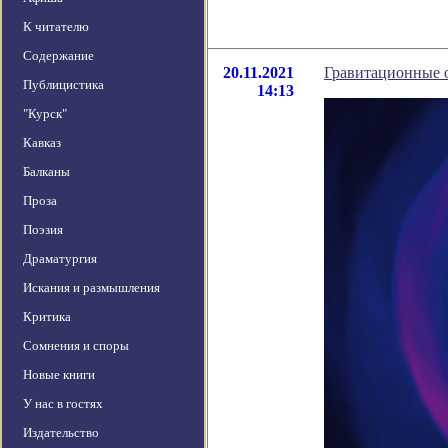
К читателю
Содержание
20.11.2021
Гравитационные 
Публицистика
14:13
"Курск"
Кавказ
Балканы
Проза
Поэзия
Драматургия
Искания и размышления
Критика
Сомнения и споры
Новые книги
У нас в гостях
Издательство