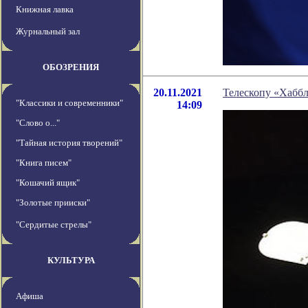
Книжная лавка
Журнальный зал
ОБОЗРЕНИЯ
20.11.2021
Телескопу «Хаббл
"Классики и современники"
14:09
"Слово о..."
"Тайная история творений"
"Книга писем"
"Кошачий ящик"
"Золотые прииски"
"Сердитые стрелы"
КУЛЬТУРА
Афиша