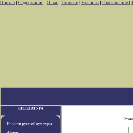
Портал
|
Содержание
|
О нас
|
Пишите
|
Новости
|
Голосование
|
ЛИТЕРАТУРА
"Русски
Новости русской культуры
Афиша