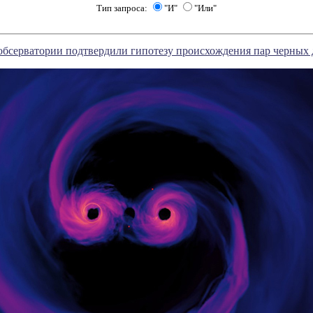
Тип запроса:
"И"
"Или"
обсерватории подтвердили гипотезу происхождения пар черных