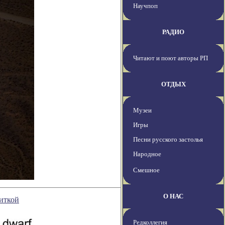
Научпоп
РАДИО
Читают и поют авторы РП
ОТДЫХ
Музеи
Игры
Песни русского застолья
Народное
Смешное
О НАС
иткой
Редколлегия