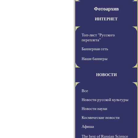
Фотоархив
ИНТЕРНЕТ
Топ-лист "Русского
переплета"
Баннерная сеть
Наши баннеры
НОВОСТИ
Все
Новости русской культуры
Новости науки
Космические новости
Афиша
The best of Russian Science