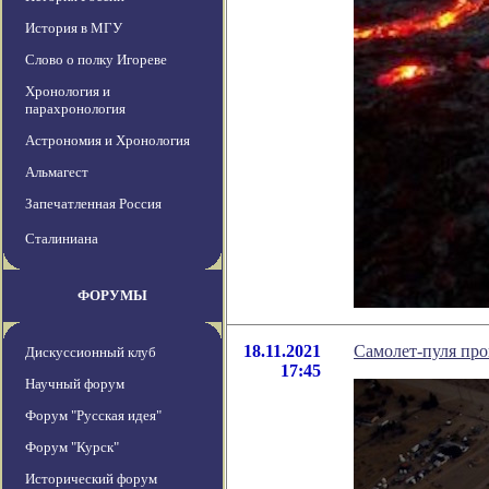
История в МГУ
Слово о полку Игореве
Хронология и
парахронология
Астрономия и Хронология
Альмагест
Запечатленная Россия
Сталиниана
ФОРУМЫ
18.11.2021
Самолет-пуля пр
Дискуссионный клуб
17:45
Научный форум
Форум "Русская идея"
Форум "Курск"
Исторический форум