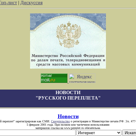
Топ-лист
|
Дискуссия
НОВОСТИ
"РУССКОГО ПЕРЕПЛЕТА"
Новости
й переплет" зарегистрирован как СМИ.
Свидетельство
о регистрации в Министерстве печати РФ: Эл. #77
5 февраля 2001 года. При полном или частичном использовании
материалов ссылка на www.pereplet.ru обязательна.