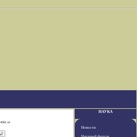
НАУКА
-4362 от
Новости
Научный форум