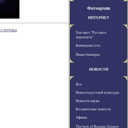
Фотоархив
ИНТЕРНЕТ
з потока
Топ-лист "Русского
переплета"
Баннерная сеть
Наши баннеры
НОВОСТИ
Все
Новости русской культуры
Новости науки
Космические новости
Афиша
The best of Russian Science