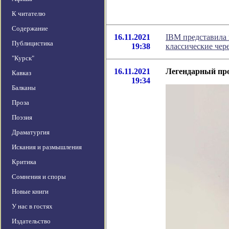
К читателю
Содержание
16.11.2021
IBM представила 
Публицистика
19:38
классические чере
"Курск"
16.11.2021
Легендарный про
Кавказ
19:34
Балканы
Проза
Поэзия
Драматургия
Искания и размышления
Критика
Сомнения и споры
Новые книги
У нас в гостях
Издательство