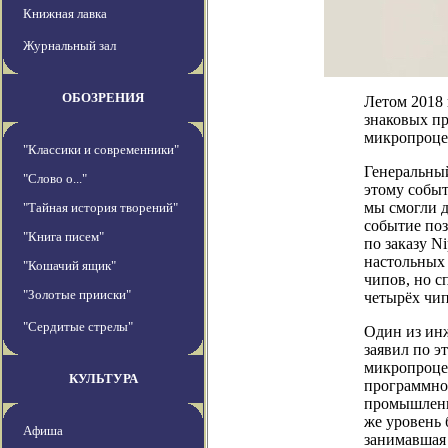
Книжная лавка
Журнальный зал
ОБОЗРЕНИЯ
Летом 2018 
знаковых пр
микропроцес
"Классики и современники"
Генеральный
"Слово о..."
этому событ
мы смогли д
"Тайная история творений"
событие поз
"Книга писем"
по заказу N
настольных 
"Кошачий ящик"
чипов, но с
"Золотые прииски"
четырёх чип
"Сердитые стрелы"
Один из инж
заявил по э
микропроцес
КУЛЬТУРА
программном
промышленно
же уровень 
Афиша
занимавшая