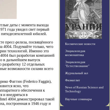
углые даты с момента выхода
1971 года увидел свет первый
т пятидесятилетний юбилей.
ксте пресс-релиза, посвящённого
Космические новости
а 4004. Подумайте только, чего
ории технологий. Именно это
Энциклопедия
космонавтика
l 4004 был разработан компанией
его в дальнейшем выпуск
Энциклопедия
о разработку 12 отдельных
"Естествознание"
ьные возможности силами всего
Журнальный зал
Физматлит
рико Фаггин (Federico Faggin),
овится ясно, что
News of Russian Science and
аппаратного обеспечения к
Technology
я и внедряться в
ntel 4004 демонстрировал такой
Научные семинары
на, построенная в 1946 году и