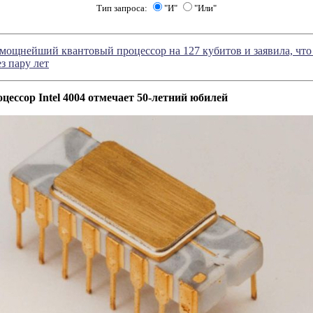
Тип запроса:
"И"
"Или"
мощнейший квантовый процессор на 127 кубитов и заявила, что
з пару лет
цессор Intel 4004 отмечает 50-летний юбилей