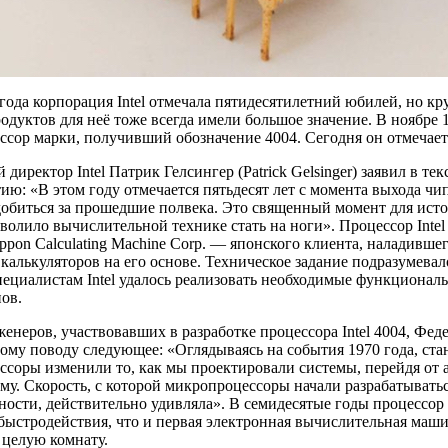
года корпорация Intel отмечала пятидесятилетний юбилей, но кр
одуктов для неё тоже всегда имели большое значение. В ноябре 
сор марки, получивший обозначение 4004. Сегодня он отмечае
 директор Intel Патрик Гелсингер (Patrick Gelsinger) заявил в те
ию: «В этом году отмечается пятьдесят лет с момента выхода чип
обиться за прошедшие полвека. Это священный момент для ист
волило вычислительной технике стать на ноги». Процессор Inte
ippon Calculating Machine Corp. — японского клиента, наладивш
калькуляторов на его основе. Техническое задание подразумевал
пециалистам Intel удалось реализовать необходимые функционал
ов.
енеров, участвовавших в разработке процессора Intel 4004, Феде
тому поводу следующее: «Оглядываясь на события 1970 года, стан
соры изменили то, как мы проектировали системы, перейдя от 
у. Скорость, с которой микропроцессоры начали разрабатыватьс
сти, действительно удивляла». В семидесятые годы процессор I
быстродействия, что и первая электронная вычислительная маши
 целую комнату.