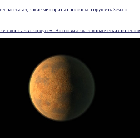
ч рассказал, какие метеориты способны разрушить Землю
и плнеты «в скорлупе». Это новый класс космических объекто