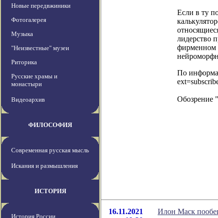
Новые передвжиники
Если в ту п
Фотогалерея
калькулятор
относящиеся
Музыка
лидерство п
фирменном 
"Неизвестные" музеи
нейроморфн
Риторика
По информаци
Русские храмы и
ext=subscri
монастыри
Обозрение 
Видеоархив
ФИЛОСОФИЯ
Современная русская мысль
Искания и размышления
ИСТОРИЯ
16.11.2021
Илон Маск пообещ
История России