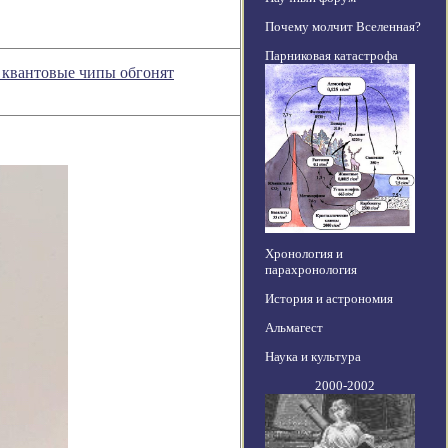
Почему молчит Вселенная?
Парниковая катастрофа
 квантовые чипы обгонят
Хронология и
парахронология
История и астрономия
Альмагест
Наука и культура
2000-2002