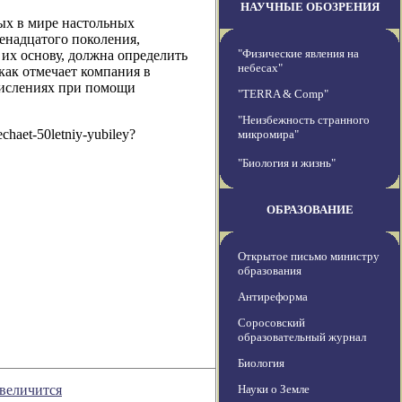
НАУЧНЫЕ ОБОЗРЕНИЯ
вых в мире настольных
венадцатого поколения,
"Физические явления на
в их основу, должна определить
небесах"
как отмечает компания в
числениях при помощи
"TERRA & Comp"
"Неизбежность странного
chaet-50letniy-yubiley?
микромира"
"Биология и жизнь"
ОБРАЗОВАНИЕ
Открытое письмо министру
образования
Антиреформа
Соросовский
образовательный журнал
Биология
увеличится
Науки о Земле