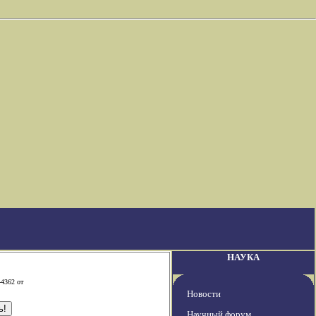
НАУКА
-4362 от
Новости
Научный форум