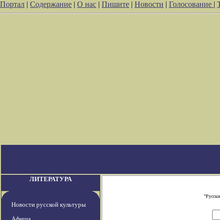
Портал
|
Содержание
|
О нас
|
Пишите
|
Новости
|
Голосование
|
ЛИТЕРАТУРА
"Русски
Новости русской культуры
Афиша