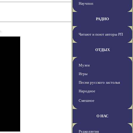
Научпоп
РАДИО
в
Читают и поют авторы РП
ОТДЫХ
Музеи
Игры
Песни русского застолья
Народное
Смешное
О НАС
Редколлегия