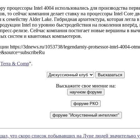
ору процессоры Intel 4004 использовались для производства пер
ов, то сейчас компания делает ставку на процессоры Intel Core д
 к семейству Alder Lake. Гибридная архитектура, которая легла 
родукции Intel по уровню быстродействия на поколения вперёд, 
пресс-релизе. Сейчас компания постигает новые вершины в вы
ых систем и квантовых компьютеров.
и https://3dnews.ru/1053738/legendarniy-protsessor-intel-4004-otme
be&source=subscribeRu
"
Terra & Comp
".
Выскажите свое мнение на:
ал, что скоро список побывавших на Луне людей значительно 