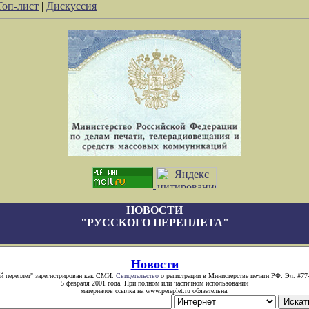
Топ-лист
|
Дискуссия
НОВОСТИ
"РУССКОГО ПЕРЕПЛЕТА"
Новости
й переплет" зарегистрирован как СМИ.
Свидетельство
о регистрации в Министерстве печати РФ: Эл. #77
5 февраля 2001 года. При полном или частичном использовании
материалов ссылка на www.pereplet.ru обязательна.