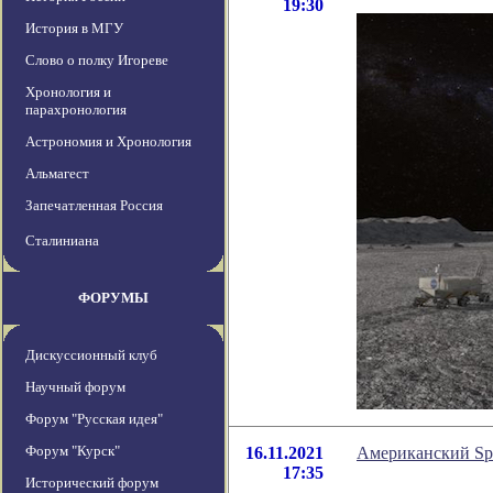
19:30
История в МГУ
Слово о полку Игореве
Хронология и
парахронология
Астрономия и Хронология
Альмагест
Запечатленная Россия
Сталиниана
ФОРУМЫ
Дискуссионный клуб
Научный форум
Форум "Русская идея"
Форум "Курск"
16.11.2021
Американский Spi
17:35
Исторический форум