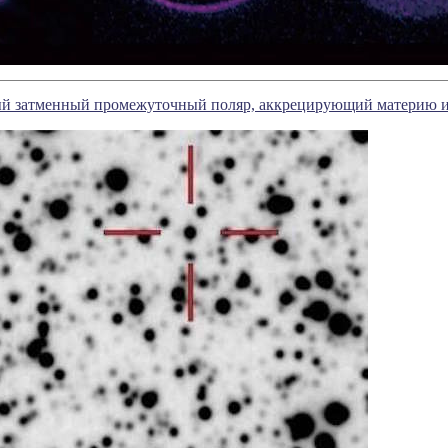
й затменный промежуточный поляр, аккрецирующий материю и