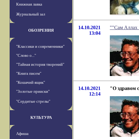
Книжная лавка
Журнальный зал
14.10.2021
""Сам Аллах 
ОБОЗРЕНИЯ
13:04
"Классики и современники"
"Слово о..."
"Тайная история творений"
"Книга писем"
"Кошачий ящик"
14.10.2021
"О здравом с
"Золотые прииски"
12:14
"Сердитые стрелы"
КУЛЬТУРА
Афиша