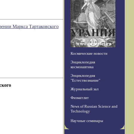
зрении Маркса Тартаковского
Космические новости
Энциклопедия
космонавтика
Энциклопедия
"Естествознание"
ского
Журнальный зал
Физматлит
News of Russian Science and
Technology
Научные семинары