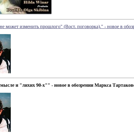
не может изменить прошлого" (Вост. поговорка)." - новое в обо
мысле и "лихих 90-х"" - новое в обозрении Маркса Тартаков