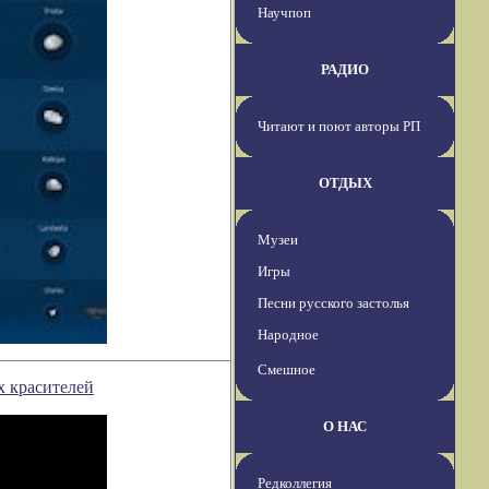
Научпоп
РАДИО
Читают и поют авторы РП
ОТДЫХ
Музеи
Игры
Песни русского застолья
Народное
Смешное
х красителей
О НАС
Редколлегия