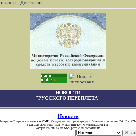
Топ-лист
|
Дискуссия
НОВОСТИ
"РУССКОГО ПЕРЕПЛЕТА"
Новости
й переплет" зарегистрирован как СМИ.
Свидетельство
о регистрации в Министерстве печати РФ: Эл. #77
5 февраля 2001 года. При полном или частичном использовании
материалов ссылка на www.pereplet.ru обязательна.