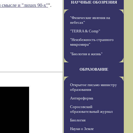
НАУЧНЫЕ ОБОЗРЕНИЯ
 смысле и "лихих 90-х"
".
"Физические явления на
небесах"
"TERRA & Comp"
"Неизбежность странного
микромира"
"Биология и жизнь"
ОБРАЗОВАНИЕ
Открытое письмо министру
образования
Антиреформа
Соросовский
образовательный журнал
Биология
Науки о Земле