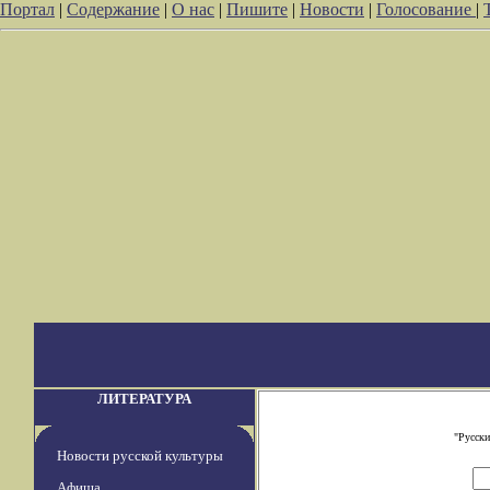
Портал
|
Содержание
|
О нас
|
Пишите
|
Новости
|
Голосование
|
ЛИТЕРАТУРА
"Русски
Новости русской культуры
Афиша