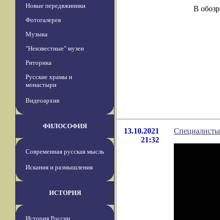
Новые передвжиники
В обозр
Фотогалерея
Музыка
"Неизвестные" музеи
Риторика
Русские храмы и
монастыри
Видеоархив
ФИЛОСОФИЯ
13.10.2021
Специалисты 
21:32
Современная русская мысль
Искания и размышления
ИСТОРИЯ
История России