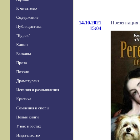
К читателю
Содержание
14.10.2021
Презентация 
Публицистика
15:04
"Курск"
Кавказ
Балканы
Проза
Поэзия
Драматургия
Искания и размышления
Критика
Сомнения и споры
Новые книги
У нас в гостях
Издательство