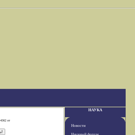
НАУКА
-4362 от
Новости
Научный форум