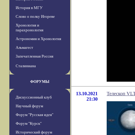
История в МГУ
Слово о полку Игореве
Хронология и
парахронология
Астрономия и Хронология
Альмагест
Запечатленная Россия
Сталиниана
ФОРУМЫ
13.10.2021
Телескоп VLT
Дискуссионный клуб
21:30
Научный форум
Форум "Русская идея"
Форум "Курск"
Исторический форум