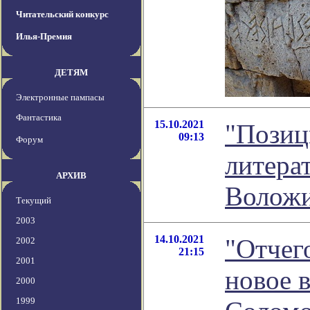
Читательский конкурс
Илья-Премия
ДЕТЯМ
Электронные пампасы
Фантастика
15.10.2021
"Позиц
09:13
Форум
литера
АРХИВ
Волож
Текущий
2003
14.10.2021
"Отчего
2002
21:15
2001
новое 
2000
1999