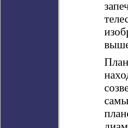
запе
теле
изоб
выше
План
нахо
созв
самы
план
диам