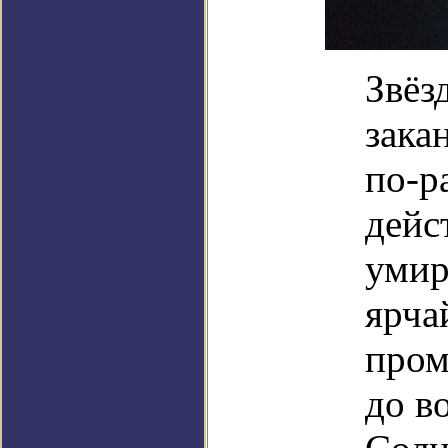
Звёз
зака
по-р
дейс
умир
ярча
пром
до в