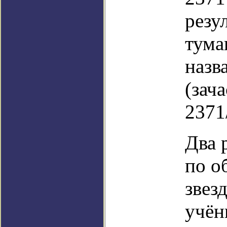
резу
тума
назв
(зач
2371
Два 
по о
звез
учён