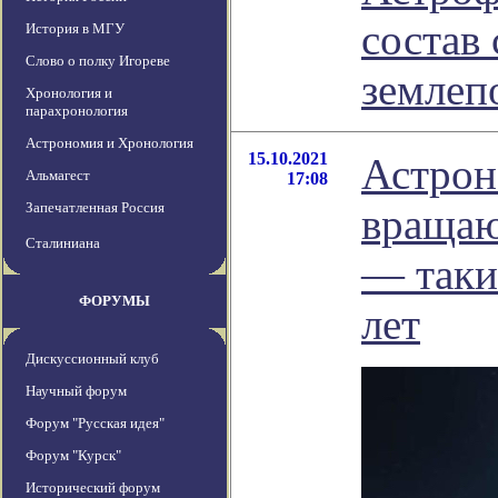
состав
История в МГУ
Слово о полку Игореве
землеп
Хронология и
парахронология
Астрономия и Хронология
15.10.2021
Астрон
Альмагест
17:08
Запечатленная Россия
вращаю
Сталиниана
— таки
ФОРУМЫ
лет
Дискуссионный клуб
Научный форум
Форум "Русская идея"
Форум "Курск"
Исторический форум