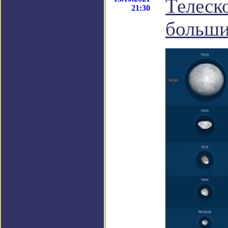
Телеск
21:30
больши