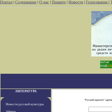
Портал
|
Содержание
|
О нас
|
Пишите
|
Новости
|
Голосование
|
ЛИТЕРАТУРА
"Русский переплет" заре
Новости русской культуры
Афиша