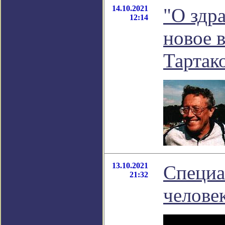
14.10.2021
"О здра
12:14
новое 
Тартак
13.10.2021
Специа
21:32
челове