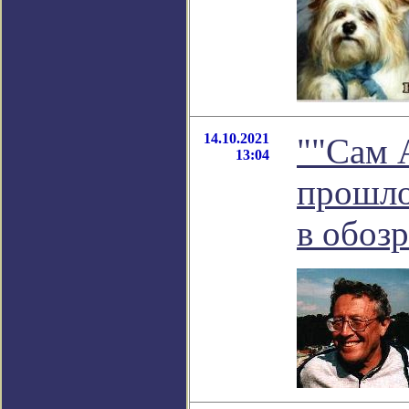
14.10.2021
""Сам 
13:04
прошлог
в обоз