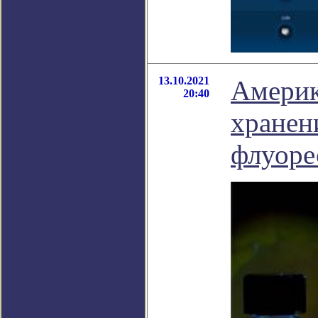
13.10.2021
Америк
20:40
хранен
флуоре