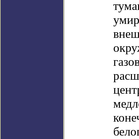
тума
умир
внеш
окру
газо
расш
цент
медл
коне
бело