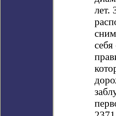
лет.
расп
сним
себя
прав
кото
доро
забл
перв
2371