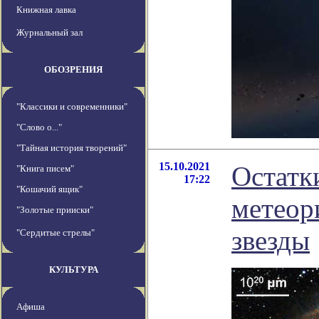
Книжная лавка
Журнальный зал
ОБОЗРЕНИЯ
"Классики и современники"
"Слово о..."
"Тайная история творений"
15.10.2021
Остатк
"Книга писем"
17:22
"Кошачий ящик"
метеор
"Золотые прииски"
звезды
"Сердитые стрелы"
КУЛЬТУРА
Афиша