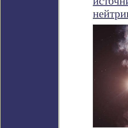
источн
нейтри