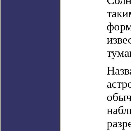
Солн
таки
форм
изве
тума
Назв
астр
обыч
набл
разр