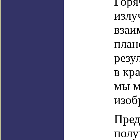
Горя
излу
взаи
план
резу
в кр
мы м
изоб
Пред
полу