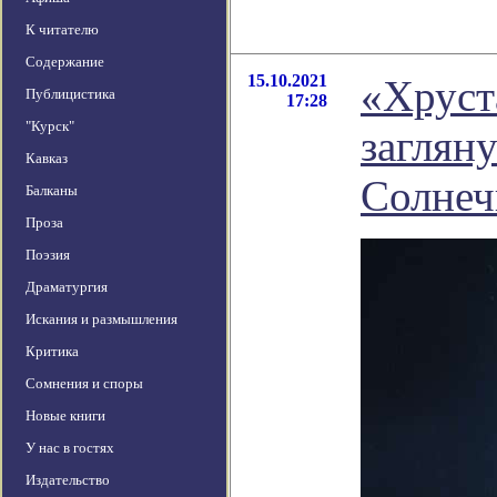
К читателю
Содержание
15.10.2021
«Хруст
Публицистика
17:28
"Курск"
заглян
Кавказ
Солнеч
Балканы
Проза
Поэзия
Драматургия
Искания и размышления
Критика
Сомнения и споры
Новые книги
У нас в гостях
Издательство