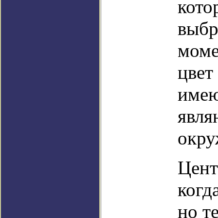
кото
выбр
моме
цвет
имею
явля
окру
Цент
когд
но т