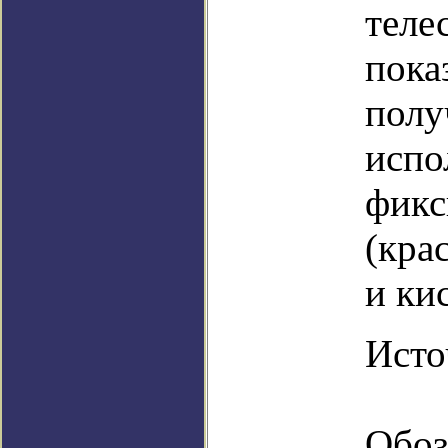
теле
пока
полу
испо
фикс
(кра
и ки
Источ
Обоз