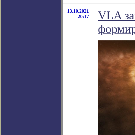
13.10.2021
VLA за
20:17
формир