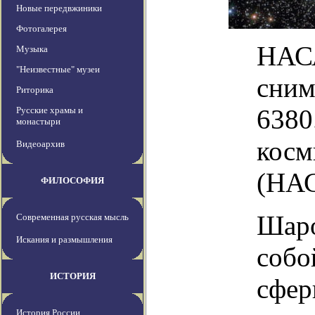
Новые передвжиники
Фотогалерея
НАСА
Музыка
"Неизвестные" музеи
сним
Риторика
6380
Русские храмы и
монастыри
косм
Видеоархив
(НАС
ФИЛОСОФИЯ
Шаро
Современная русская мысль
Искания и размышления
собо
ИСТОРИЯ
сфер
История России