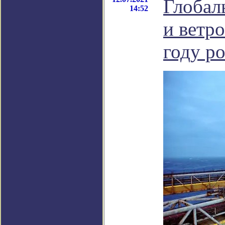
Глобал
14:52
и ветр
году р