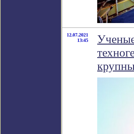
12.07.2021
Ученые
13:45
техног
крупны