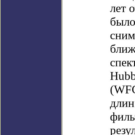
лет 
было
сним
ближ
спек
Hubb
(WFC
длин
филь
резу