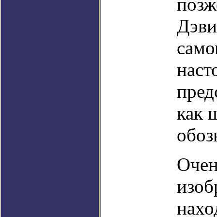
позж
Дэви
само
наст
пред
как 
обоз
Очен
изоб
нахо