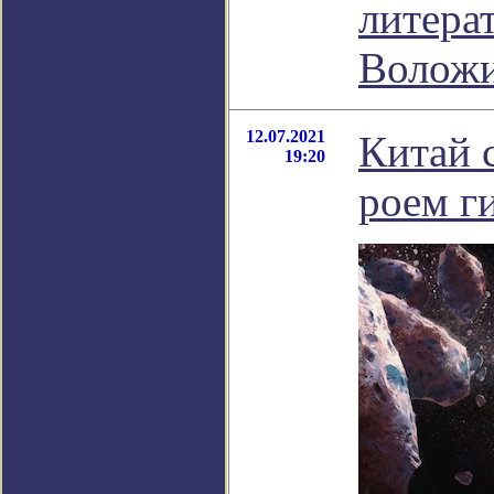
литера
Волож
12.07.2021
Китай 
19:20
роем г