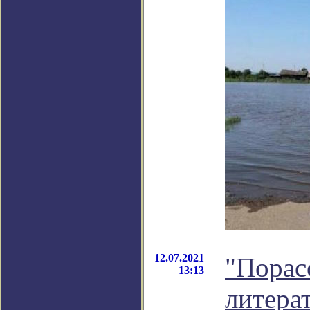
12.07.2021
"Порас
13:13
литера