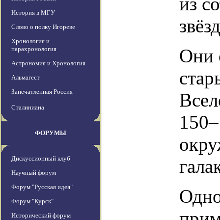
из с
История в МГУ
звёзд
Слово о полку Игореве
Хронология и
парахронология
Они 
Астрономия и Хронология
стар
Альмагест
Запечатленная Россия
Всел
Сталиниана
150–
ФОРУМЫ
окру
Дискуссионный клуб
гала
Научный форум
Форум "Русская идея"
Одно
Форум "Курск"
прим
Исторический форум