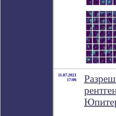
11.07.2021
Разреш
17:06
рентге
Юпите