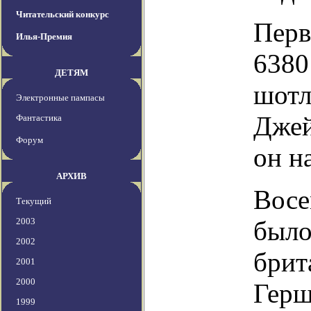
Читательский конкурс
Перв
Илья-Премия
6380
ДЕТЯМ
шотл
Электронные пампасы
Джей
Фантастика
Форум
он н
АРХИВ
Восе
Текущий
2003
было
2002
брит
2001
2000
Герш
1999