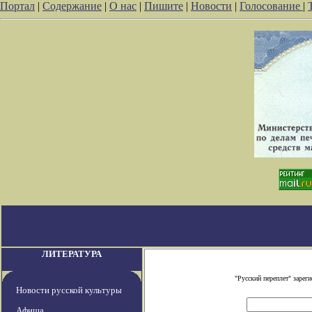
Портал
|
Содержание
|
О нас
|
Пишите
|
Новости
|
Голосование
|
ЛИТЕРАТУРА
"Русский переплет" заре
Новости русской культуры
Афиша