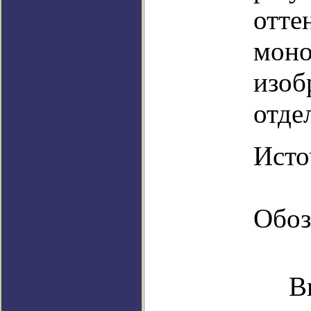
отте
моно
изоб
отде
Источ
Обоз
В