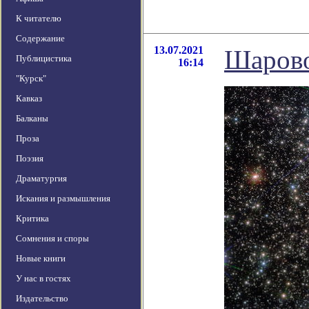
К читателю
Содержание
13.07.2021
Шарово
Публицистика
16:14
"Курск"
Кавказ
Балканы
Проза
Поэзия
Драматургия
Искания и размышления
Критика
Сомнения и споры
Новые книги
У нас в гостях
Издательство