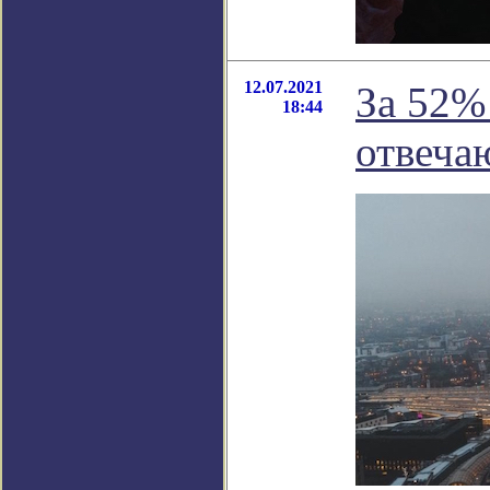
12.07.2021
За 52%
18:44
отвеча