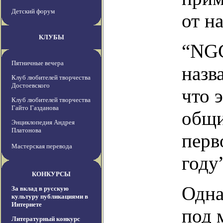
Детский форум
от н
КЛУБЫ
“NGC
Пятничные вечера
назв
Клуб любителей творчества
Достоевского
что 
Клуб любителей творчества
Гайто Газданова
общи
Энциклопедия Андрея
Платонова
перв
Мастерская перевода
году
КОНКУРСЫ
Одна
За вклад в русскую
культуру публикациями в
Интернете
под 
Литературный конкурс