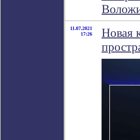
Волож
11.07.2021
Новая 
17:26
простр