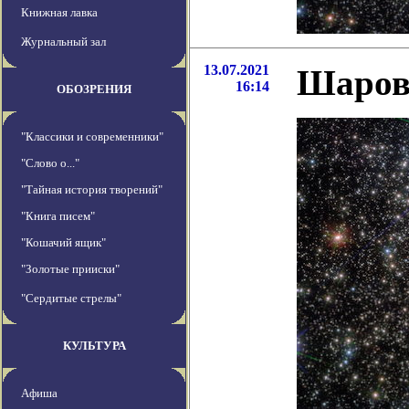
Книжная лавка
Журнальный зал
13.07.2021
Шаров
16:14
ОБОЗРЕНИЯ
"Классики и современники"
"Слово о..."
"Тайная история творений"
"Книга писем"
"Кошачий ящик"
"Золотые прииски"
"Сердитые стрелы"
КУЛЬТУРА
Афиша