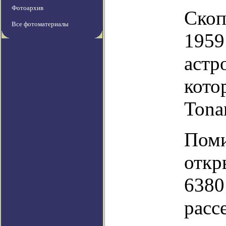
Фотоархив
Скоп
Все фотоматериалы
1959
астр
кото
Tona
Поми
откр
6380
расс