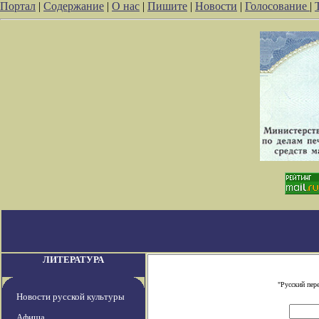
Портал
|
Содержание
|
О нас
|
Пишите
|
Новости
|
Голосование
|
ЛИТЕРАТУРА
"Русский пер
Новости русской культуры
Афиша