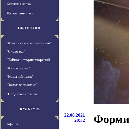
Книжная лавка
Журнальный зал
ОБОЗРЕНИЯ
"Классики и современники"
"Слово о..."
"Тайная история творений"
"Книга писем"
"Кошачий ящик"
"Золотые прииски"
"Сердитые стрелы"
КУЛЬТУРА
22.06.2021
Форми
20:32
Афиша