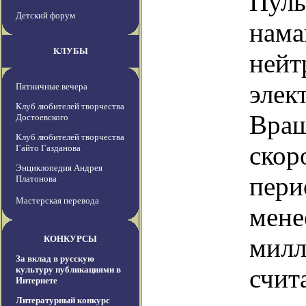
Пуль
Детский форум
нама
КЛУБЫ
нейт
элек
Пятничные вечера
Клуб любителей творчества
Вращ
Достоевского
Клуб любителей творчества
скор
Гайто Газданова
Энциклопедия Андрея
пери
Платонова
Мастерская перевода
мене
милл
КОНКУРСЫ
За вклад в русскую
счит
культуру публикациями в
Интернете
Литературный конкурс