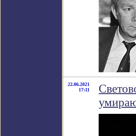
22.06.2021
Светов
17:11
умираю