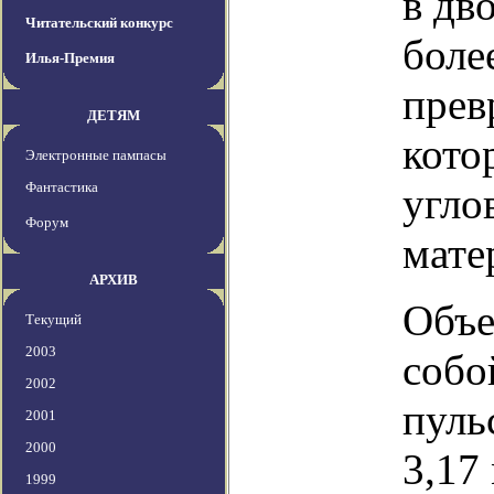
в дв
Читательский конкурс
боле
Илья-Премия
прев
ДЕТЯМ
кото
Электронные пампасы
Фантастика
угло
Форум
мате
АРХИВ
Объе
Текущий
2003
собо
2002
пуль
2001
2000
3,17
1999