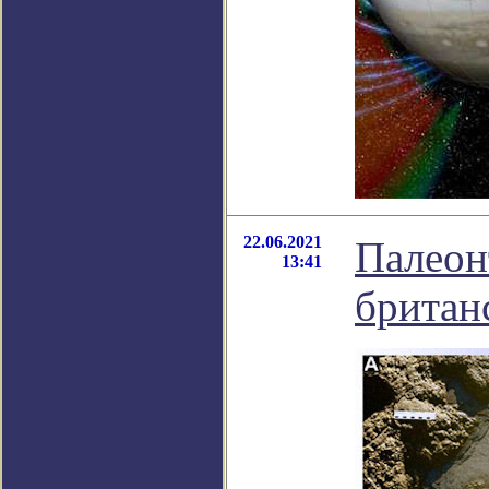
22.06.2021
Палеон
13:41
британ