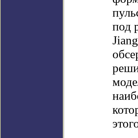
пуль
под 
Jian
обсе
реши
моде
наиб
кото
этог