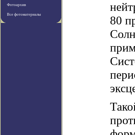
нейт
Фотоархив
Все фотоматериалы
80 п
Солн
прим
Сист
пери
эксц
Тако
прот
форм