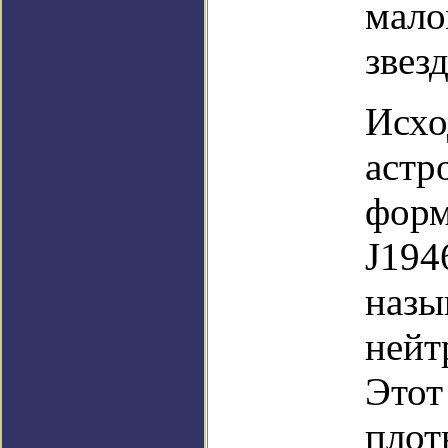
мало
звезд
Исхо
астр
форм
J194
назы
нейт
Этот
плот