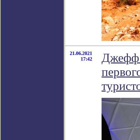
21.06.2021
Джефф 
17:42
первог
турист