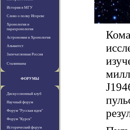
История в МГУ
Слово о полку Игореве
Хронология и
парахронология
Кома
Астрономия и Хронология
иссл
Альмагест
Запечатленная Россия
изуч
Сталиниана
милл
ФОРУМЫ
J194
Дискуссионный клуб
пуль
Научный форум
резу
Форум "Русская идея"
Форум "Курск"
Исторический форум