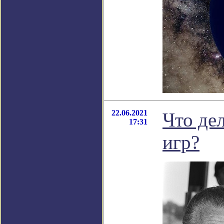
22.06.2021
Что де
17:31
игр?