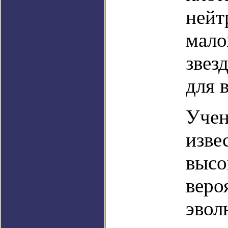
нейт
мало
звез
для 
Учен
изве
высо
веро
эвол