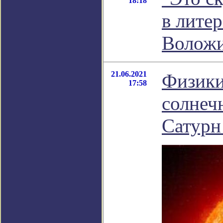
18:18
в лите
Волож
21.06.2021
Физики
17:58
солнеч
Сатурн