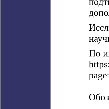
подт
допо
Иссл
науч
По и
https
page
Обоз