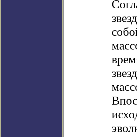
Согл
звез
собо
масс
врем
звез
масс
Впос
исхо
эвол