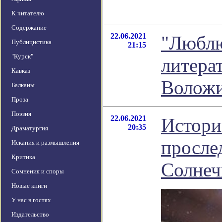
К читателю
Содержание
22.06.2021
"Люблю
Публицистика
21:15
"Курск"
литера
Кавказ
Волож
Балканы
Проза
Поэзия
22.06.2021
Истори
20:35
Драматургия
просле
Искания и размышления
Критика
Солнеч
Сомнения и споры
Новые книги
У нас в гостях
Издательство