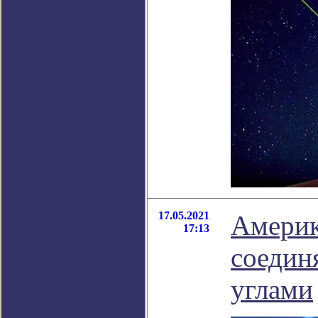
17.05.2021
Америк
17:13
соедин
углами