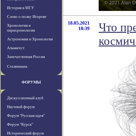
История в МГУ
Слово о полку Игореве
18.05.2021
Что пр
Хронология и
18:39
парахронология
космич
Астрономия и Хронология
Альмагест
Запечатленная Россия
Сталиниана
ФОРУМЫ
Дискуссионный клуб
Научный форум
Форум "Русская идея"
Форум "Курск"
Исторический форум