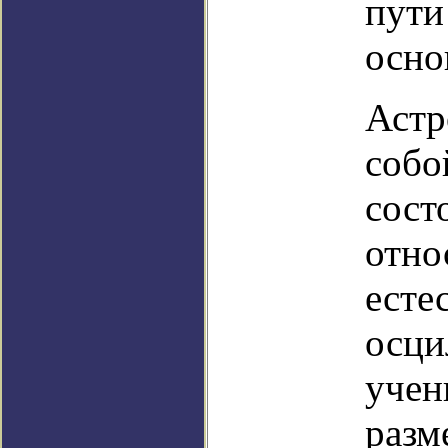
пути
осно
Астр
собо
сост
отно
есте
осци
учен
разм