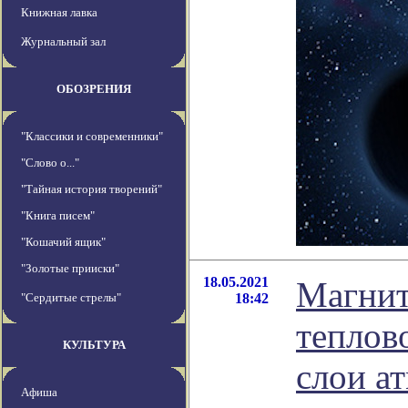
Книжная лавка
Журнальный зал
ОБОЗРЕНИЯ
"Классики и современники"
"Слово о..."
"Тайная история творений"
"Книга писем"
"Кошачий ящик"
"Золотые прииски"
18.05.2021
Магнит
"Сердитые стрелы"
18:42
теплов
КУЛЬТУРА
слои а
Афиша