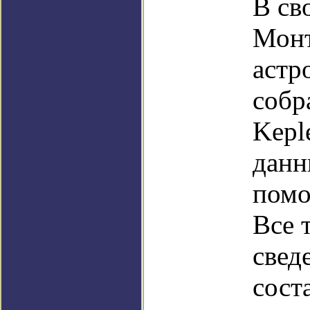
В св
Монт
астр
собр
Kepl
данн
помо
Все 
свед
сост