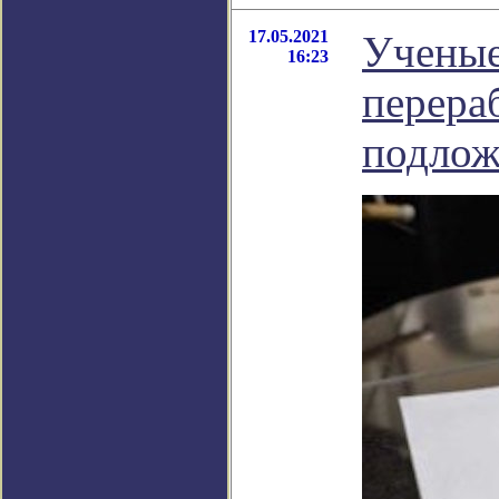
17.05.2021
Ученые
16:23
перера
подлож