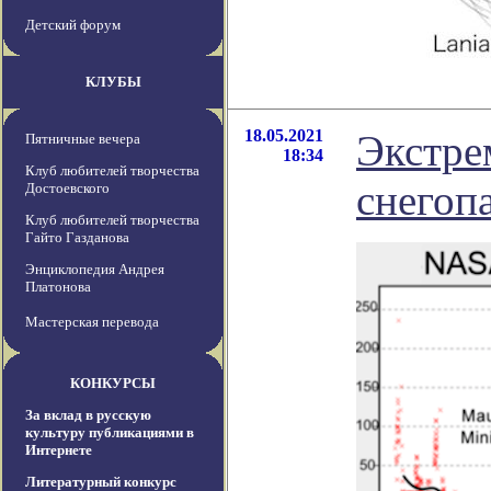
Детский форум
КЛУБЫ
18.05.2021
Экстре
Пятничные вечера
18:34
Клуб любителей творчества
снегоп
Достоевского
Клуб любителей творчества
Гайто Газданова
Энциклопедия Андрея
Платонова
Мастерская перевода
КОНКУРСЫ
За вклад в русскую
культуру публикациями в
Интернете
Литературный конкурс