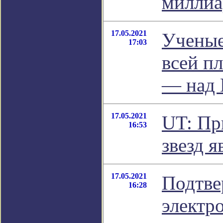
миллиа
17.05.2021
Ученые
17:03
всей п
— над 
17.05.2021
UT: Пр
16:53
звезд 
17.05.2021
Подтве
16:28
электр