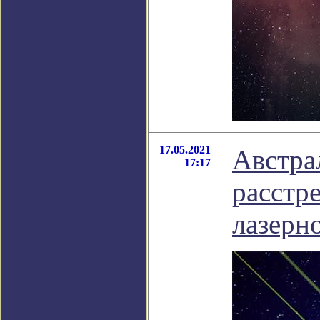
17.05.2021
Австра
17:17
расстр
лазерн