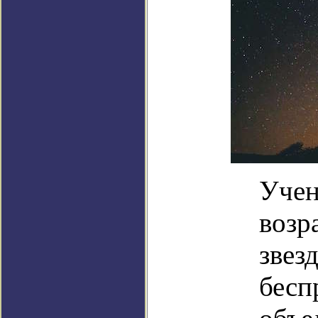
Учен
возр
звез
бесп