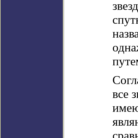
звез
спут
назв
одна
путе
Согл
все 
имею
явля
срав