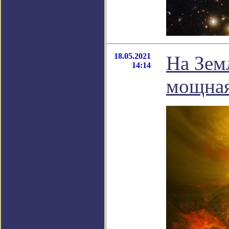
18.05.2021
На Зем
14:14
мощная