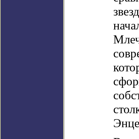
звез
нача
Млеч
совр
кото
сфор
собс
стол
Энце