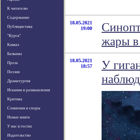
К читателю
Содержание
18.05.2021
Синопт
Публицистика
19:00
"Курск"
жары в
Кавказ
Балканы
18.05.2021
У гига
Проза
18:57
Поэзия
наблюд
Драматургия
Искания и размышления
Критика
Сомнения и споры
Новые книги
У нас в гостях
Издательство