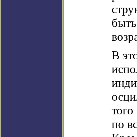
стру
быть
возр
В эт
испо
инди
осци
того
по в