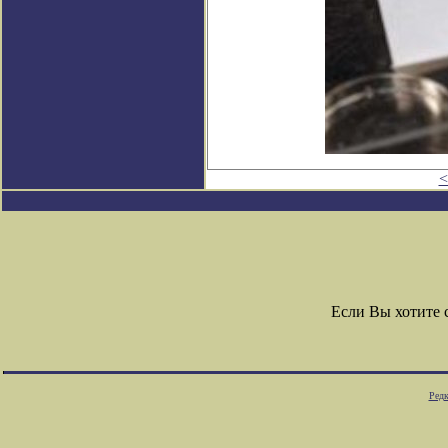
<
Если Вы хотите
Редк