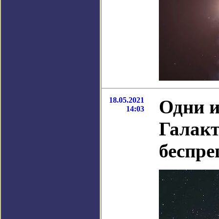
18.05.2021
Одни и
14:03
Галакт
беспре