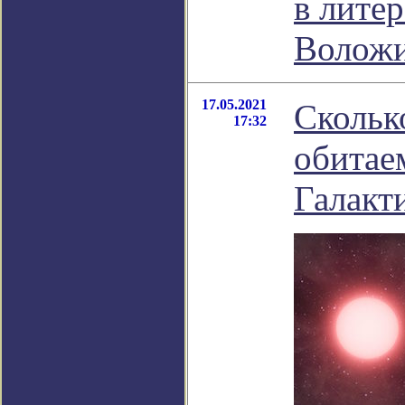
в лите
Волож
17.05.2021
Скольк
17:32
обитае
Галакт