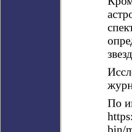
Кром
астр
спек
опре
звезд
Иссл
журн
По и
https
bin/