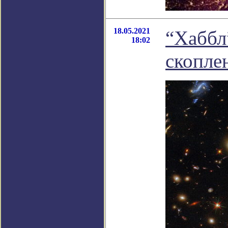
18.05.2021
“Хаббл
18:02
скопле