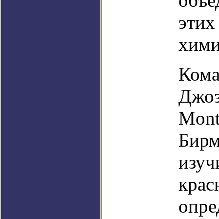
объе
этих
хими
Кома
Джоз
Mont
Бирм
изуч
крас
опре