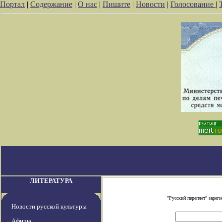
Портал
|
Содержание
|
О нас
|
Пишите
|
Новости
|
Голосование
|
ЛИТЕРАТУРА
"Русский переплет" заре
Новости русской культуры
Афиша