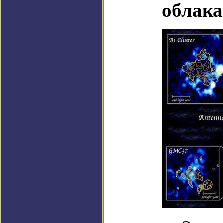
облак