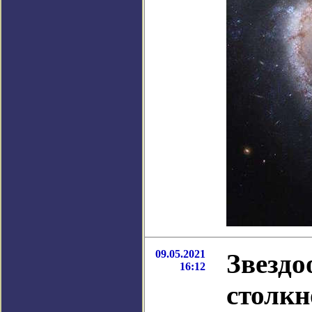
09.05.2021
Звездо
16:12
столкн