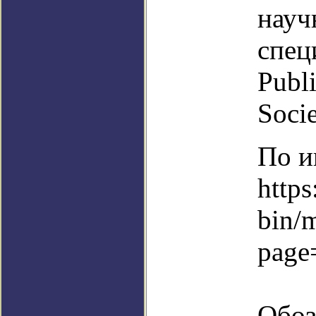
науч
спец
Publi
Socie
По и
https
bin/
page
Обоз