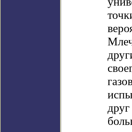
унив
точк
веро
Млеч
друг
свое
газо
испы
друг
боль