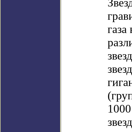
Звез
грав
газа
разл
звез
звез
гига
(гру
1000
звез