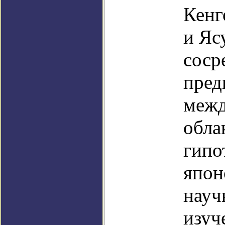
Кенг
и Яс
соср
пред
межд
обла
гипо
япон
науч
изуч