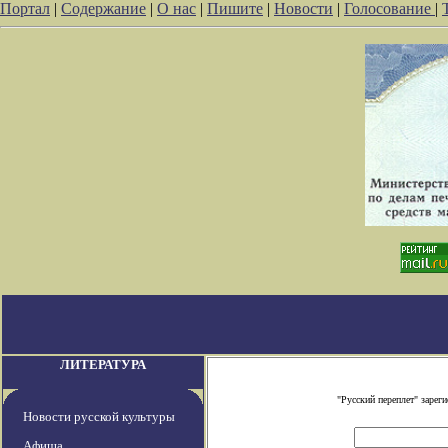
Портал
|
Содержание
|
О нас
|
Пишите
|
Новости
|
Голосование
|
ЛИТЕРАТУРА
"Русский переплет" заре
Новости русской культуры
Афиша