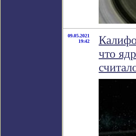
09.05.2021
Калифо
19:42
что яд
считал