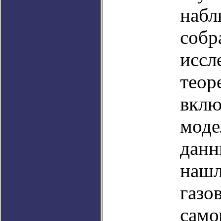
набл
собр
иссл
теор
вкл
моде
данн
нашл
газо
само