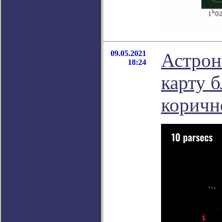
09.05.2021
Астрон
18:24
карту б
коричн