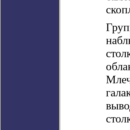
скоп
Груп
набл
стол
обла
Млеч
гала
выво
стол