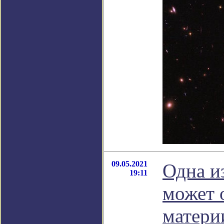
09.05.2021
Одна и
19:11
может 
матери