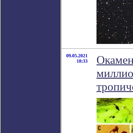
09.05.2021
Окамен
18:33
миллио
тропич