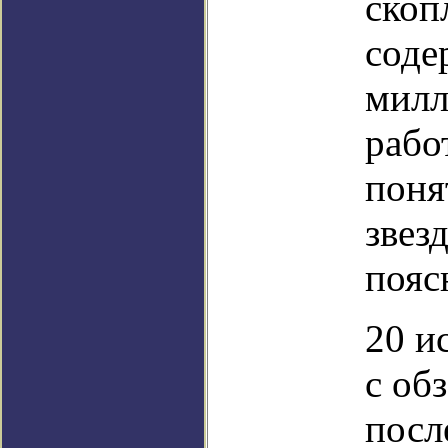
скоп
соде
милл
рабо
поня
звез
пояс
20 и
с об
посл