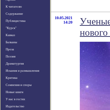
К читателю
Содержание
10.05.2021
Ученые
Публицистика
14:20
"Курск"
нового
Кавказ
Балканы
Проза
Поэзия
Драматургия
Искания и размышления
Критика
Сомнения и споры
Новые книги
У нас в гостях
Издательство