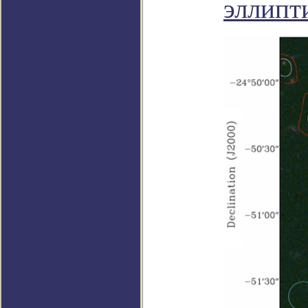
эллипт