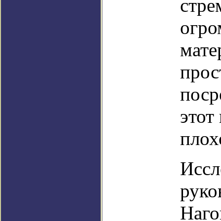
стре
огро
мате
прос
поср
этот
плох
Иссл
руко
Наго