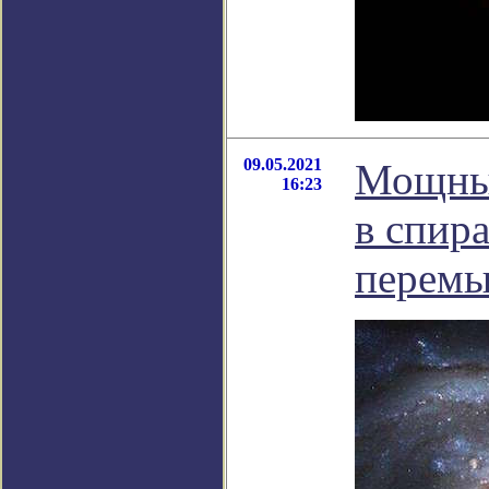
09.05.2021
Мощный
16:23
в спир
перемы