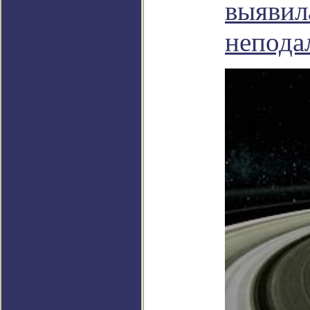
выявила
непода