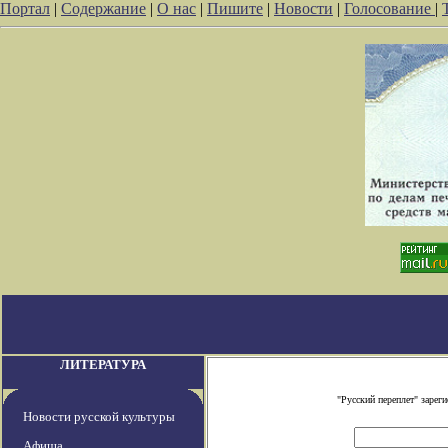
Портал
|
Содержание
|
О нас
|
Пишите
|
Новости
|
Голосование
|
ЛИТЕРАТУРА
"Русский переплет" заре
Новости русской культуры
Афиша