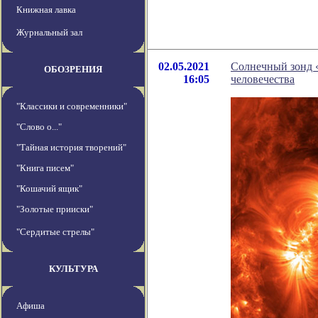
Книжная лавка
Журнальный зал
02.05.2021
Солнечный зонд 
ОБОЗРЕНИЯ
16:05
человечества
"Классики и современники"
"Слово о..."
"Тайная история творений"
"Книга писем"
"Кошачий ящик"
"Золотые прииски"
"Сердитые стрелы"
КУЛЬТУРА
Афиша