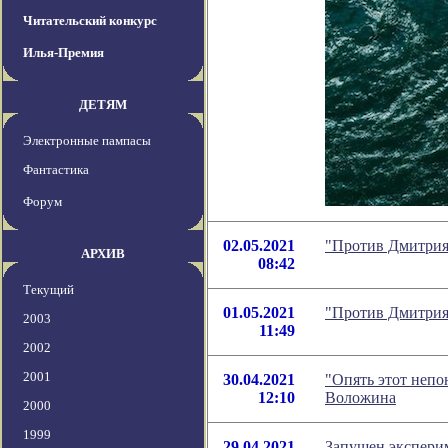
Читательский конкурс
Илья-Премия
ДЕТЯМ
Электронные пампасы
Фантастика
Форум
02.05.2021
"Против Дмитрия
АРХИВ
08:42
Текущий
01.05.2021
"Против Дмитрия
2003
11:49
2002
2001
30.04.2021
"Опять этот неп
12:10
Воложина
2000
1999
29.04.2021
Запущен экспери