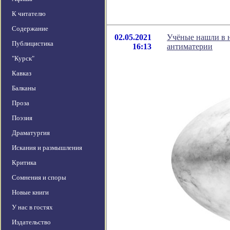
К читателю
Содержание
02.05.2021
Учёные нашли в н
Публицистика
16:13
антиматерии
"Курск"
Кавказ
Балканы
Проза
Поэзия
Драматургия
Искания и размышления
Критика
Сомнения и споры
Новые книги
У нас в гостях
Издательство