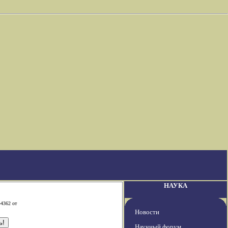
НАУКА
-4362 от
Новости
Научный форум