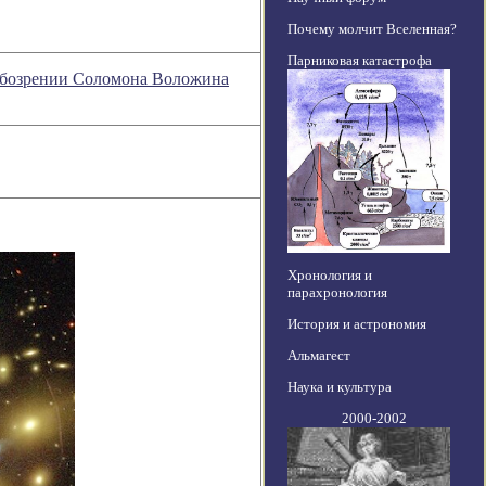
Почему молчит Вселенная?
Парниковая катастрофа
 обозрении Соломона Воложина
Хронология и
парахронология
История и астрономия
Альмагест
Наука и культура
2000-2002