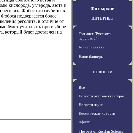
омы кислорода, углерода, азота и
Фотоархив
н реголита Фобоса до глубины в
а Фобоса подвергается более
ИНТЕРНЕТ
пыления реголита, в отличие от
имо будет учитывать при выборе
а, который будет доставлен на
Топ-лист "Русского
переплета"
Баннерная сеть
Наши баннеры
НОВОСТИ
Все
Новости русской культуры
Новости науки
Космические новости
Афиша
The best of Russian Science