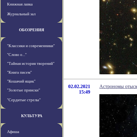
Книжная лавка
Журнальный зал
ОБОЗРЕНИЯ
"Классики и современники"
"Слово о..."
"Тайная история творений"
"Книга писем"
"Кошачий ящик"
02.02.2021
Астрономы отыск
"Золотые прииски"
15:49
"Сердитые стрелы"
КУЛЬТУРА
Афиша