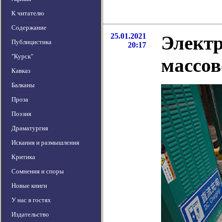
К читателю
Содержание
25.01.2021
Элект
Публицистика
20:17
"Курск"
массов
Кавказ
Балканы
Проза
Поэзия
Драматургия
Искания и размышления
Критика
Сомнения и споры
Новые книги
У нас в гостях
Издательство