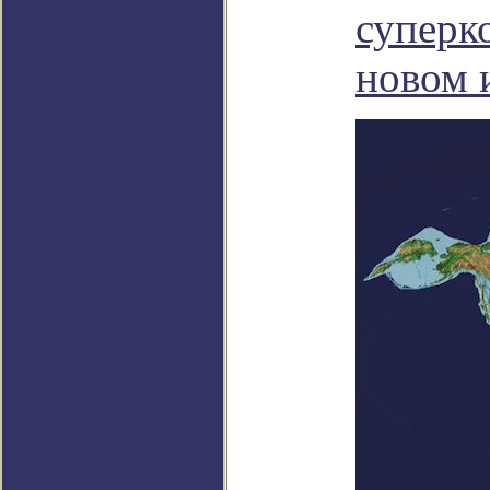
суперк
новом 