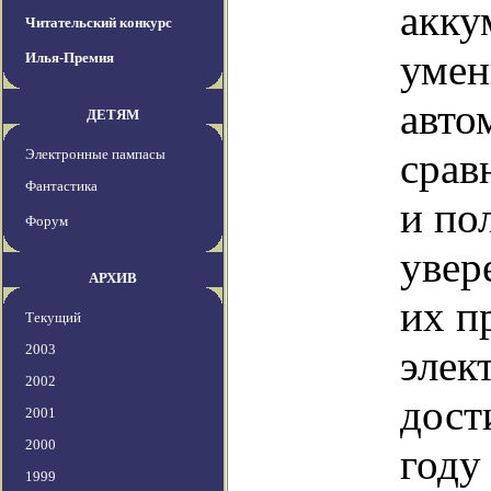
акку
Читательский конкурс
умен
Илья-Премия
авто
ДЕТЯМ
срав
Электронные пампасы
Фантастика
и по
Форум
увер
АРХИВ
их п
Текущий
2003
элек
2002
дост
2001
2000
году
1999