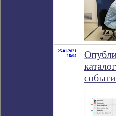
25.01.2021
Опубли
18:04
катало
событи