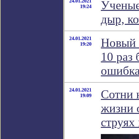
24.01.2021
Ученые
19:24
дыр, к
24.01.2021
Новый 
19:20
10 раз
ошибк
24.01.2021
Сотни 
19:09
жизни 
струях 