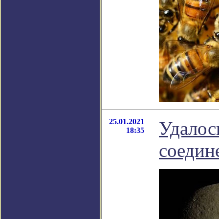
25.01.2021
Удалос
18:35
соедин