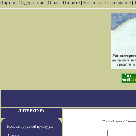
Портал
|
Содержание
|
О нас
|
Пишите
|
Новости
|
Голосование
|
ЛИТЕРАТУРА
"Русский переплет" заре
Новости русской культуры
Афиша