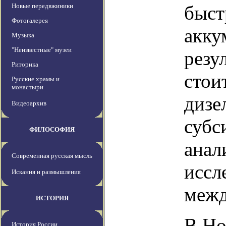
Новые передвжиники
быст
Фотогалерея
акку
Музыка
"Неизвестные" музеи
резу
Риторика
стои
Русские храмы и
монастыри
дизе
Видеоархив
субс
ФИЛОСОФИЯ
анал
Современная русская мысль
иссл
Искания и размышления
межд
ИСТОРИЯ
В Но
История России