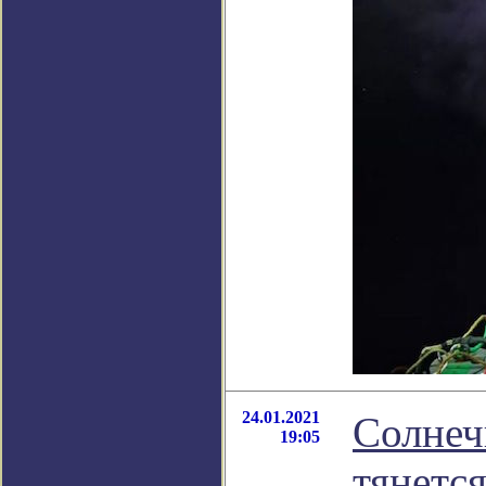
24.01.2021
Солнеч
19:05
тянетс