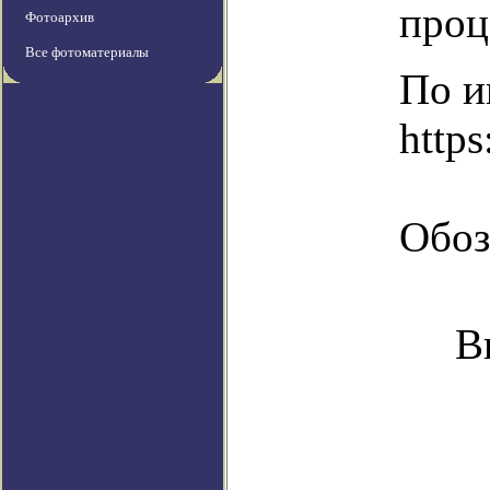
проц
Фотоархив
Все фотоматериалы
По и
https
Обоз
В