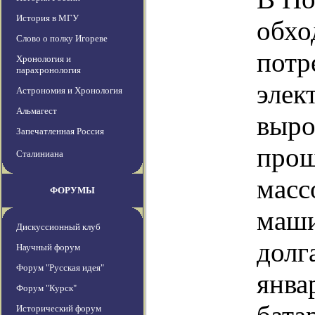
История в МГУ
обхо
Слово о полку Игореве
потр
Хронология и
парахронология
элек
Астрономия и Хронология
Альмагест
выро
Запечатленная Россия
прош
Сталиниана
масс
ФОРУМЫ
маши
Дискуссионный клуб
долг
Научный форум
Форум "Русская идея"
янва
Форум "Курск"
Исторический форум