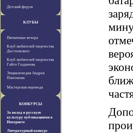
бата
Детский форум
заря
КЛУБЫ
мину
отме
Пятничные вечера
Клуб любителей творчества
веро
Достоевского
Клуб любителей творчества
экон
Гайто Газданова
Энциклопедия Андрея
ближ
Платонова
Мастерская перевода
част
КОНКУРСЫ
Допо
За вклад в русскую
культуру публикациями в
прои
Интернете
Литературный конкурс