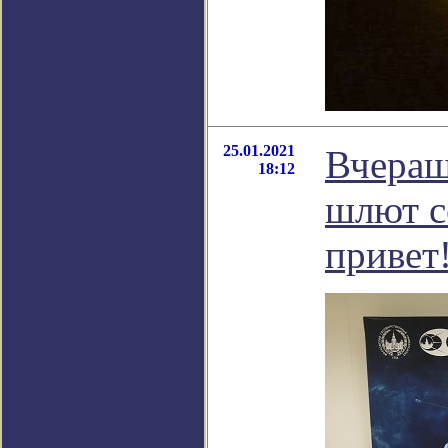
25.01.2021
Вчераш
18:12
шлют с
привет