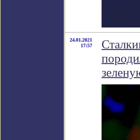
24.01.2021
Сталки
17:57
породи
зелену