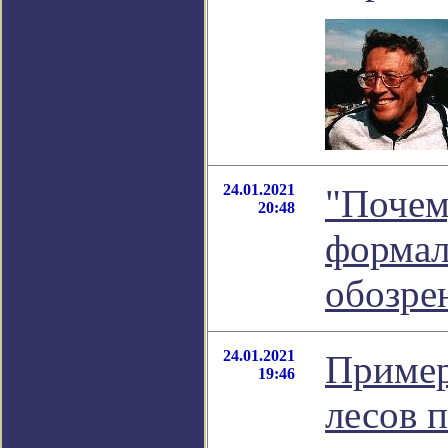
24.01.2021
"Почем
20:48
формал
обозре
24.01.2021
Пример
19:46
лесов 