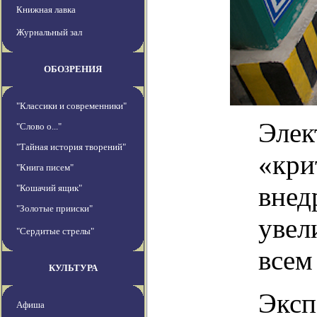
Книжная лавка
Журнальный зал
ОБОЗРЕНИЯ
"Классики и современники"
Элек
"Слово о..."
"Тайная история творений"
«кри
"Книга писем"
внед
"Кошачий ящик"
"Золотые прииски"
увел
"Сердитые стрелы"
всем
КУЛЬТУРА
Эксп
Афиша