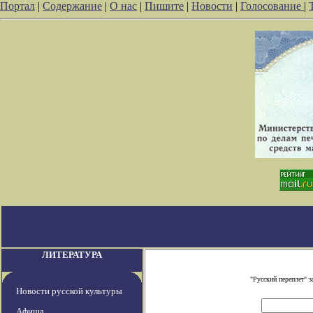
Портал
|
Содержание
|
О нас
|
Пишите
|
Новости
|
Голосование
|
ЛИТЕРАТУРА
"Русский переплет" 
Новости русской культуры
Афиша