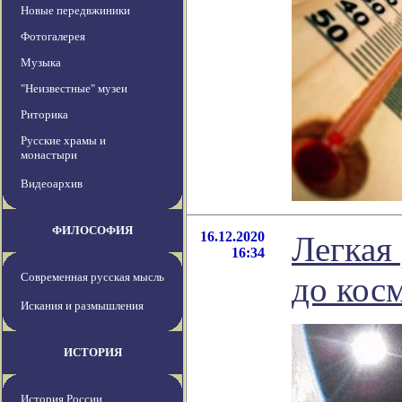
Новые передвжиники
Фотогалерея
Музыка
"Неизвестные" музеи
Риторика
Русские храмы и
монастыри
Видеоархив
ФИЛОСОФИЯ
16.12.2020
Легкая 
16:34
Современная русская мысль
до кос
Искания и размышления
ИСТОРИЯ
История России