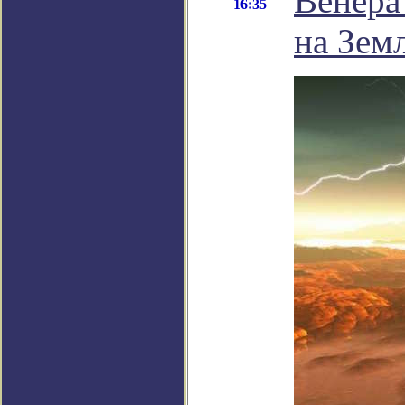
Венера
16:35
на Зем