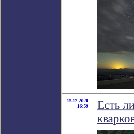
15.12.2020
Есть л
16:59
кварко