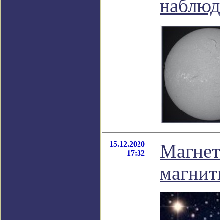
наблюд
15.12.2020
Магнет
17:32
магнит