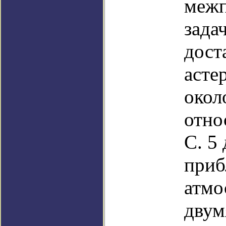
межп
зада
дост
асте
окол
отно
С. 5
приб
атмо
двум