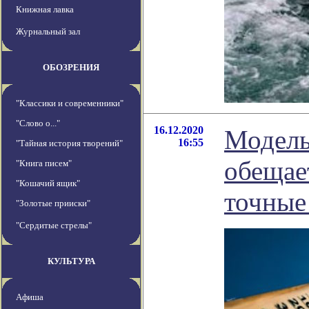
Книжная лавка
Журнальный зал
ОБОЗРЕНИЯ
"Классики и современники"
"Слово о..."
16.12.2020
Модель
16:55
"Тайная история творений"
обещае
"Книга писем"
"Кошачий ящик"
точные
"Золотые прииски"
"Сердитые стрелы"
КУЛЬТУРА
Афиша