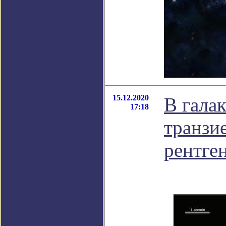
15.12.2020
В гала
17:18
транзи
рентге