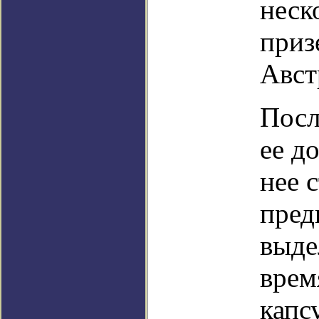
неск
приз
Авст
Посл
ее д
нее 
пред
выде
врем
капс