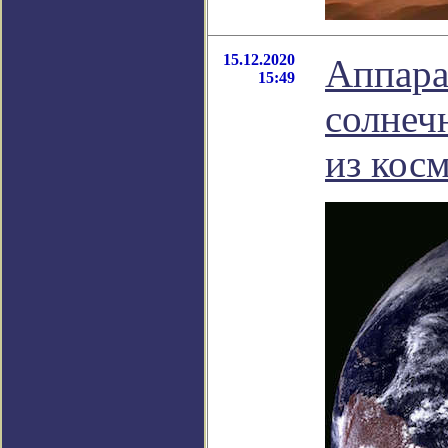
15.12.2020
Аппара
15:49
солнеч
из кос