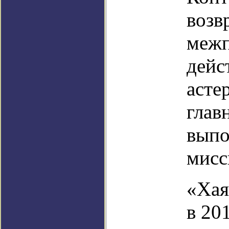
возв
межп
дейс
асте
глав
выпо
мисс
«Хая
в 20