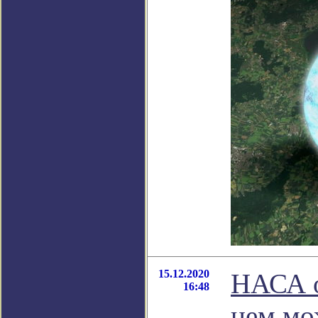
15.12.2020
НАСА о
16:48
нем мо