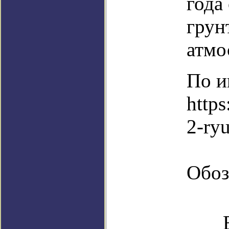
года
грун
атмо
По и
https
2-ry
Обоз