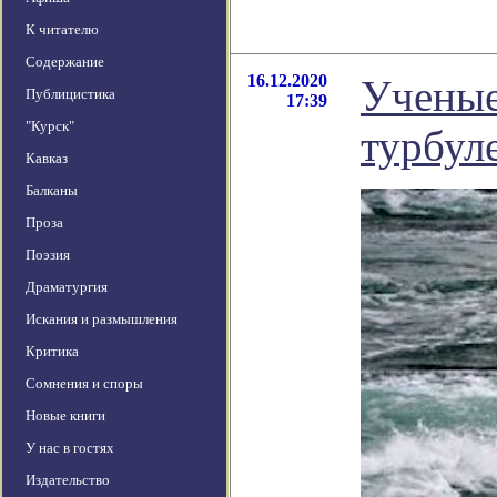
К читателю
Содержание
16.12.2020
Ученые
Публицистика
17:39
"Курск"
турбул
Кавказ
Балканы
Проза
Поэзия
Драматургия
Искания и размышления
Критика
Сомнения и споры
Новые книги
У нас в гостях
Издательство