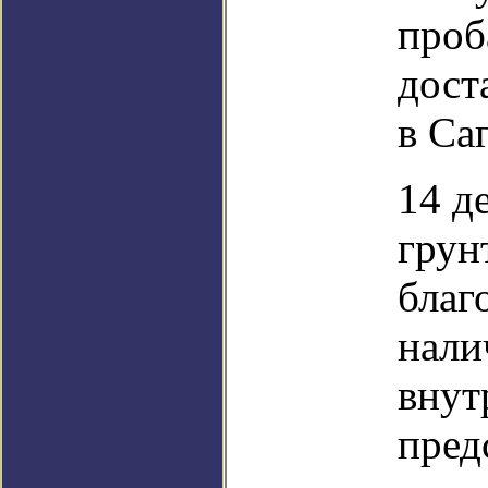
проб
дост
в Са
14 д
грун
благ
нали
внут
пред