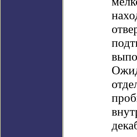
мелк
нахо
отве
подт
выпо
Ожид
отде
проб
внут
дека